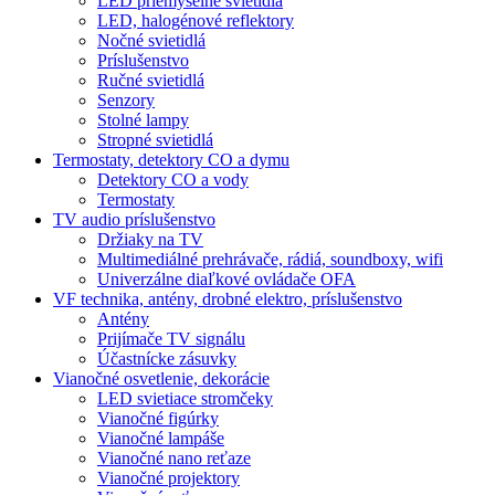
LED priemyselné svietidlá
LED, halogénové reflektory
Nočné svietidlá
Príslušenstvo
Ručné svietidlá
Senzory
Stolné lampy
Stropné svietidlá
Termostaty, detektory CO a dymu
Detektory CO a vody
Termostaty
TV audio príslušenstvo
Držiaky na TV
Multimediálné prehrávače, rádiá, soundboxy, wifi
Univerzálne diaľkové ovládače OFA
VF technika, antény, drobné elektro, príslušenstvo
Antény
Prijímače TV signálu
Účastnícke zásuvky
Vianočné osvetlenie, dekorácie
LED svietiace stromčeky
Vianočné figúrky
Vianočné lampáše
Vianočné nano reťaze
Vianočné projektory