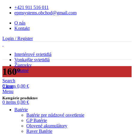
+421 911 516 011
epmsystems.obchod@gmail.com
O nás
Kontakt
Login / Register
Interiérové svietidlá
Vonkajšie svietidlá
Žiarovky
160°
Ostatné
Search
0
items
0,00
€
Close
Menu
Kategórie produktov
0
items
0,00
€
Batérie
Batérie pre núdzové osvetlenie
GP Batérie
Olovené akumulátory
Raver Batérie