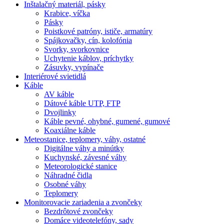
Inštalačný materiál, pásky
Krabice, víčka
Pásky
Poistkové patróny, ističe, armatúry
Spájkovačky, cín, kolofónia
Svorky, svorkovnice
Uchytenie káblov, príchytky
Zásuvky, vypínače
Interiérové svietidlá
Káble
AV káble
Dátové káble UTP, FTP
Dvojlinky
Káble pevné, ohybné, gumené, gumové
Koaxiálne káble
Meteostanice, teplomery, váhy, ostatné
Digitálne váhy a minútky
Kuchynské, závesné váhy
Meteorologické stanice
Náhradné čidla
Osobné váhy
Teplomery
Monitorovacie zariadenia a zvončeky
Bezdrôtové zvončeky
Domáce videotelefóny, sady