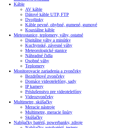
Káble
AV káble
Dátové káble UTP, FTP
Dvojlinky
Káble pevné, ohybné, gumené, gumové
Koaxiálne káble
Meteostanice, teplomery, váhy, ostatné
Digitálne váhy a minútky
Kuchynské, závesné váhy
Meteorologické stanice
Náhradné čidla
Osobné váhy
Teplomery
Monitorovacie zariadenia a zvončeky
Bezdrôtové zvončeky
Domáce videotelefóny, sady
IP kamery
Príslušenstvo pre videotelefóny
Videozvončeky
Multimetre, skúšačky
Meracie nástroje
Multimetre, meracie šnúry
Skúšačky
Nabíjačky batérií, powerbanky, zdroje
Nabíjačky autobatérií, testery