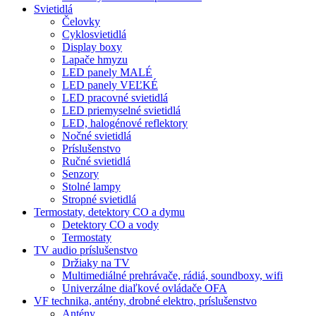
Svietidlá
Čelovky
Cyklosvietidlá
Display boxy
Lapače hmyzu
LED panely MALÉ
LED panely VEĽKÉ
LED pracovné svietidlá
LED priemyselné svietidlá
LED, halogénové reflektory
Nočné svietidlá
Príslušenstvo
Ručné svietidlá
Senzory
Stolné lampy
Stropné svietidlá
Termostaty, detektory CO a dymu
Detektory CO a vody
Termostaty
TV audio príslušenstvo
Držiaky na TV
Multimediálné prehrávače, rádiá, soundboxy, wifi
Univerzálne diaľkové ovládače OFA
VF technika, antény, drobné elektro, príslušenstvo
Antény