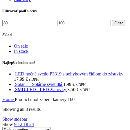
Filtrovať podľa ceny
Min
Max
Filter
price
price
Sklad
On sale
In stock
Najlepšie hodnotené
LED nočné svetlo P3319 s pohybovým čidlom do zásuvky
17,99
€
s DPH
Solar 1 - Solárne svietidlá
1,99
€
s DPH
SMD-LED - LED žiarovky
3,50
€
s DPH
Home
Product uhol záberu kamery
160°
Showing all 3 results
Show sidebar
Show
9
12
18
24