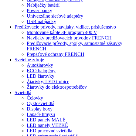
Nabíjačky batérií
Power banky
Univerzálne sieťové adaptéry
USB nabíjačky
Predlžovacie prívody, navijaky, vidlice, príslušenstvo
Montované káble 3F program 400 V
Navijaky predlžovacích prívodov FRENCH
Predlžovacie prívody, spojky, samostatné zásuvky
FRENCH
Prepäťové ochrany FRENCH
Svetelné zdroje
Autožiarovky
ECO halogény
LED žiarovky
Žiarivky, LED trubice
Žiarovky do elektrospotrebičov
Svietidlá
Čelovky
Cyklosvietidlá
Display boxy
Lapače hmyzu
LED panely MALÉ
LED panely VEĽKÉ
LED pracovné svietidlá