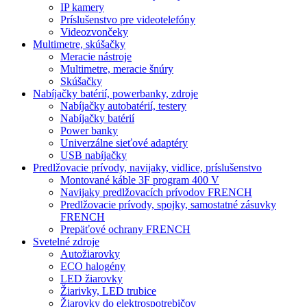
IP kamery
Príslušenstvo pre videotelefóny
Videozvončeky
Multimetre, skúšačky
Meracie nástroje
Multimetre, meracie šnúry
Skúšačky
Nabíjačky batérií, powerbanky, zdroje
Nabíjačky autobatérií, testery
Nabíjačky batérií
Power banky
Univerzálne sieťové adaptéry
USB nabíjačky
Predlžovacie prívody, navijaky, vidlice, príslušenstvo
Montované káble 3F program 400 V
Navijaky predlžovacích prívodov FRENCH
Predlžovacie prívody, spojky, samostatné zásuvky
FRENCH
Prepäťové ochrany FRENCH
Svetelné zdroje
Autožiarovky
ECO halogény
LED žiarovky
Žiarivky, LED trubice
Žiarovky do elektrospotrebičov