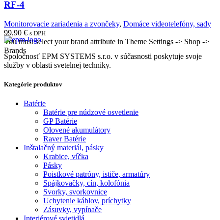
RF-4
Monitorovacie zariadenia a zvončeky
,
Domáce videotelefóny, sady
99,90
€
s DPH
You must select your brand attribute in Theme Settings -> Shop ->
Brands
Spoločnosť EPM SYSTEMS s.r.o. v súčasnosti poskytuje svoje
služby v oblasti svetelnej techniky.
Kategórie produktov
Batérie
Batérie pre núdzové osvetlenie
GP Batérie
Olovené akumulátory
Raver Batérie
Inštalačný materiál, pásky
Krabice, víčka
Pásky
Poistkové patróny, ističe, armatúry
Spájkovačky, cín, kolofónia
Svorky, svorkovnice
Uchytenie káblov, príchytky
Zásuvky, vypínače
Interiérové svietidlá