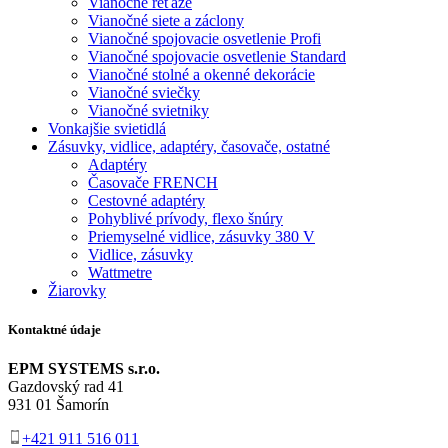
Vianočné reťaze
Vianočné siete a záclony
Vianočné spojovacie osvetlenie Profi
Vianočné spojovacie osvetlenie Standard
Vianočné stolné a okenné dekorácie
Vianočné sviečky
Vianočné svietniky
Vonkajšie svietidlá
Zásuvky, vidlice, adaptéry, časovače, ostatné
Adaptéry
Časovače FRENCH
Cestovné adaptéry
Pohyblivé prívody, flexo šnúry
Priemyselné vidlice, zásuvky 380 V
Vidlice, zásuvky
Wattmetre
Žiarovky
Kontaktné údaje
EPM SYSTEMS s.r.o.
Gazdovský rad 41
931 01 Šamorín
+421 911 516 011