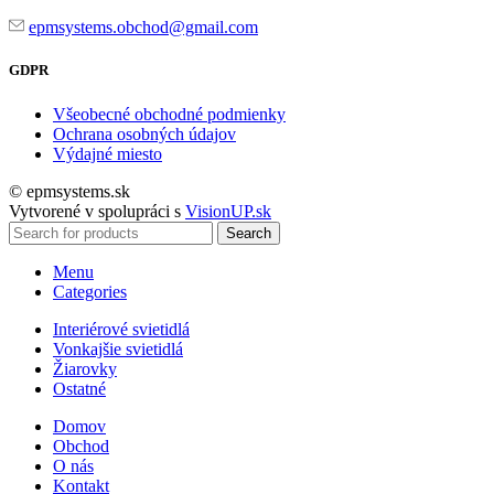
epmsystems.obchod@gmail.com
GDPR
Všeobecné obchodné podmienky
Ochrana osobných údajov
Výdajné miesto
© epmsystems.sk
Vytvorené v spolupráci s
VisionUP.sk
Search
Menu
Categories
Interiérové svietidlá
Vonkajšie svietidlá
Žiarovky
Ostatné
Domov
Obchod
O nás
Kontakt