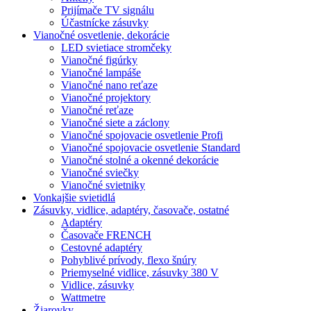
Prijímače TV signálu
Účastnícke zásuvky
Vianočné osvetlenie, dekorácie
LED svietiace stromčeky
Vianočné figúrky
Vianočné lampáše
Vianočné nano reťaze
Vianočné projektory
Vianočné reťaze
Vianočné siete a záclony
Vianočné spojovacie osvetlenie Profi
Vianočné spojovacie osvetlenie Standard
Vianočné stolné a okenné dekorácie
Vianočné sviečky
Vianočné svietniky
Vonkajšie svietidlá
Zásuvky, vidlice, adaptéry, časovače, ostatné
Adaptéry
Časovače FRENCH
Cestovné adaptéry
Pohyblivé prívody, flexo šnúry
Priemyselné vidlice, zásuvky 380 V
Vidlice, zásuvky
Wattmetre
Žiarovky