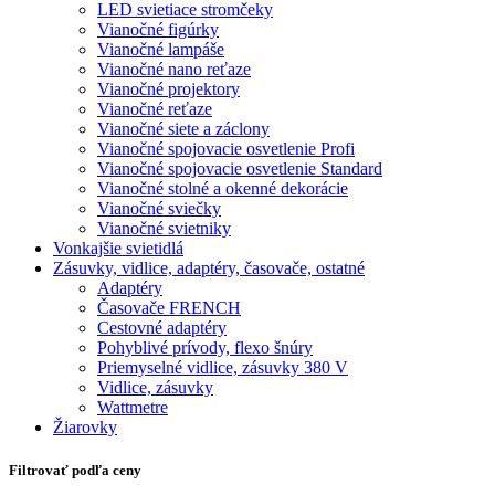
LED svietiace stromčeky
Vianočné figúrky
Vianočné lampáše
Vianočné nano reťaze
Vianočné projektory
Vianočné reťaze
Vianočné siete a záclony
Vianočné spojovacie osvetlenie Profi
Vianočné spojovacie osvetlenie Standard
Vianočné stolné a okenné dekorácie
Vianočné sviečky
Vianočné svietniky
Vonkajšie svietidlá
Zásuvky, vidlice, adaptéry, časovače, ostatné
Adaptéry
Časovače FRENCH
Cestovné adaptéry
Pohyblivé prívody, flexo šnúry
Priemyselné vidlice, zásuvky 380 V
Vidlice, zásuvky
Wattmetre
Žiarovky
Filtrovať podľa ceny