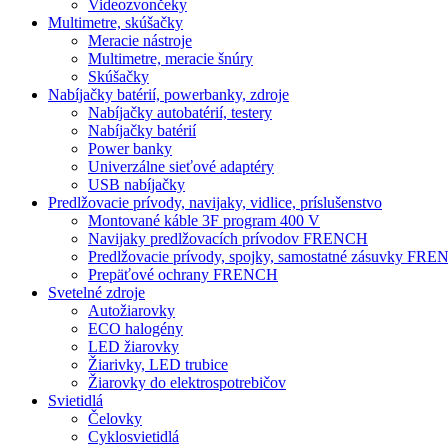
Videozvončeky
Multimetre, skúšačky
Meracie nástroje
Multimetre, meracie šnúry
Skúšačky
Nabíjačky batérií, powerbanky, zdroje
Nabíjačky autobatérií, testery
Nabíjačky batérií
Power banky
Univerzálne sieťové adaptéry
USB nabíjačky
Predlžovacie prívody, navijaky, vidlice, príslušenstvo
Montované káble 3F program 400 V
Navijaky predlžovacích prívodov FRENCH
Predlžovacie prívody, spojky, samostatné zásuvky FR
Prepäťové ochrany FRENCH
Svetelné zdroje
Autožiarovky
ECO halogény
LED žiarovky
Žiarivky, LED trubice
Žiarovky do elektrospotrebičov
Svietidlá
Čelovky
Cyklosvietidlá