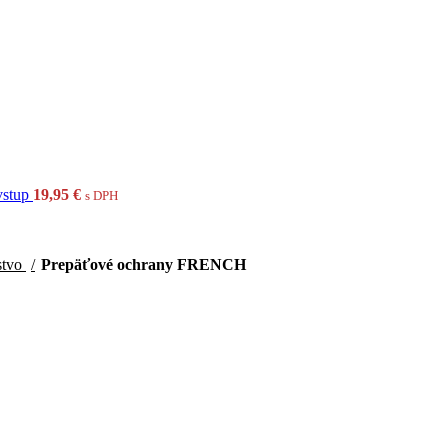
vstup
19,95
€
s DPH
nstvo
Prepäťové ochrany FRENCH