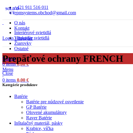
+421 911 516 011
SOLD O
epmsystems.obchod@gmail.com
UT
O nás
Kontakt
Interiérové svietidlá
Vonkajšie svietidlá
Login / Register
Žiarovky
Ostatné
Prepäťové ochrany FRENCH
Search
0
items
0,00
€
Menu
Close
0
items
0,00
€
Kategórie produktov
Batérie
Batérie pre núdzové osvetlenie
GP Batérie
Olovené akumulátory
Raver Batérie
Inštalačný materiál, pásky
Krabice, víčka