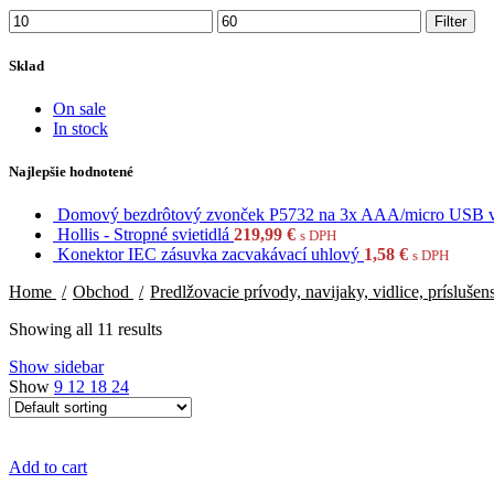
Min
Max
Filter
price
price
Sklad
On sale
In stock
Najlepšie hodnotené
Domový bezdrôtový zvonček P5732 na 3x AAA/micro USB 
Hollis - Stropné svietidlá
219,99
€
s DPH
Konektor IEC zásuvka zacvakávací uhlový
1,58
€
s DPH
Home
Obchod
Predlžovacie prívody, navijaky, vidlice, prísluše
Showing all 11 results
Show sidebar
Show
9
12
18
24
Add to cart