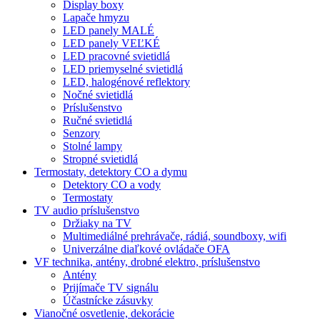
Display boxy
Lapače hmyzu
LED panely MALÉ
LED panely VEĽKÉ
LED pracovné svietidlá
LED priemyselné svietidlá
LED, halogénové reflektory
Nočné svietidlá
Príslušenstvo
Ručné svietidlá
Senzory
Stolné lampy
Stropné svietidlá
Termostaty, detektory CO a dymu
Detektory CO a vody
Termostaty
TV audio príslušenstvo
Držiaky na TV
Multimediálné prehrávače, rádiá, soundboxy, wifi
Univerzálne diaľkové ovládače OFA
VF technika, antény, drobné elektro, príslušenstvo
Antény
Prijímače TV signálu
Účastnícke zásuvky
Vianočné osvetlenie, dekorácie