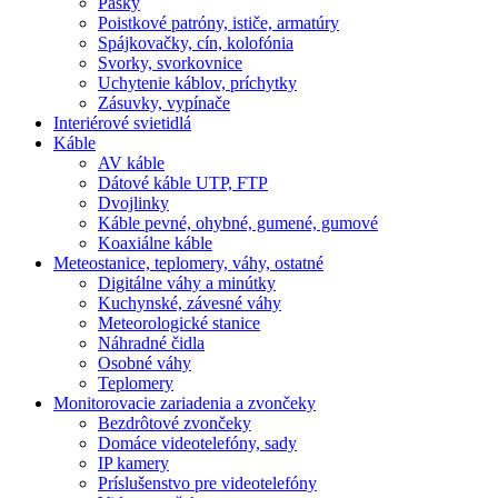
Pásky
Poistkové patróny, ističe, armatúry
Spájkovačky, cín, kolofónia
Svorky, svorkovnice
Uchytenie káblov, príchytky
Zásuvky, vypínače
Interiérové svietidlá
Káble
AV káble
Dátové káble UTP, FTP
Dvojlinky
Káble pevné, ohybné, gumené, gumové
Koaxiálne káble
Meteostanice, teplomery, váhy, ostatné
Digitálne váhy a minútky
Kuchynské, závesné váhy
Meteorologické stanice
Náhradné čidla
Osobné váhy
Teplomery
Monitorovacie zariadenia a zvončeky
Bezdrôtové zvončeky
Domáce videotelefóny, sady
IP kamery
Príslušenstvo pre videotelefóny