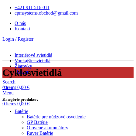
+421 911 516 011
epmsystems.obchod@gmail.com
O nás
Kontakt
Login / Register
Interiérové svietidlá
Vonkajšie svietidlá
Žiarovky
Cyklosvietidlá
Ostatné
Search
0
items
0,00
€
Close
Menu
Kategórie produktov
0
items
0,00
€
Batérie
Batérie pre núdzové osvetlenie
GP Batérie
Olovené akumulátory
Raver Batérie