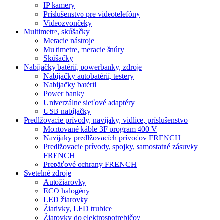
IP kamery
Príslušenstvo pre videotelefóny
Videozvončeky
Multimetre, skúšačky
Meracie nástroje
Multimetre, meracie šnúry
Skúšačky
Nabíjačky batérií, powerbanky, zdroje
Nabíjačky autobatérií, testery
Nabíjačky batérií
Power banky
Univerzálne sieťové adaptéry
USB nabíjačky
Predlžovacie prívody, navijaky, vidlice, príslušenstvo
Montované káble 3F program 400 V
Navijaky predlžovacích prívodov FRENCH
Predlžovacie prívody, spojky, samostatné zásuvky
FRENCH
Prepäťové ochrany FRENCH
Svetelné zdroje
Autožiarovky
ECO halogény
LED žiarovky
Žiarivky, LED trubice
Žiarovky do elektrospotrebičov