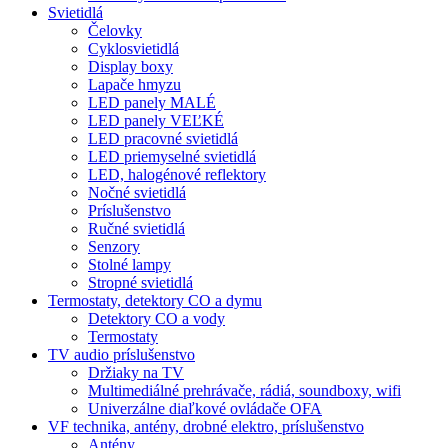
Svietidlá
Čelovky
Cyklosvietidlá
Display boxy
Lapače hmyzu
LED panely MALÉ
LED panely VEĽKÉ
LED pracovné svietidlá
LED priemyselné svietidlá
LED, halogénové reflektory
Nočné svietidlá
Príslušenstvo
Ručné svietidlá
Senzory
Stolné lampy
Stropné svietidlá
Termostaty, detektory CO a dymu
Detektory CO a vody
Termostaty
TV audio príslušenstvo
Držiaky na TV
Multimediálné prehrávače, rádiá, soundboxy, wifi
Univerzálne diaľkové ovládače OFA
VF technika, antény, drobné elektro, príslušenstvo
Antény