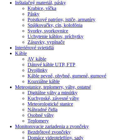
Inštalačný materiál, pásky
Krabice, víčka
Pásky
Poistkové patróny, ističe, armatúry
Spájkovačky, cín, kolofónia
Svorky, svorkovnice
Uchytenie káblov, príchytky
Zásuvky, vypínače
Interiérové svietidlá
Káble
AV káble
Dátové káble UTP, FTP
Dvojlinky
Káble pevné, ohybné, gumené, gumové
Koaxiálne káble
Meteostanice, teplomery, váhy, ostatné
Digitálne váhy a minútky
Kuchynské, závesné váhy
Meteorologické stanice
Náhradné čidla
Osobné váhy
Teplomery
Monitorovacie zariadenia a zvončeky
Bezdrôtové zvončeky
Domáce videotelefóny, sady