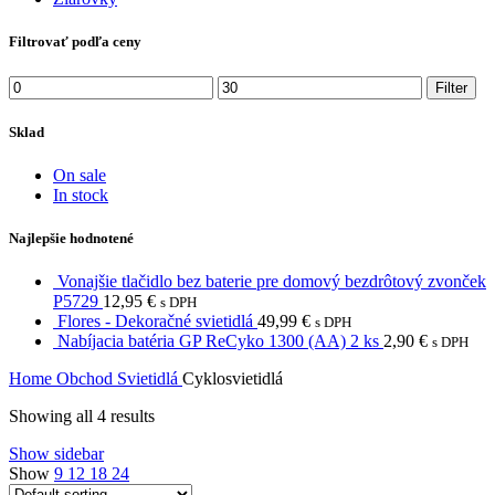
Filtrovať podľa ceny
Min
Max
Filter
price
price
Sklad
On sale
In stock
Najlepšie hodnotené
Vonajšie tlačidlo bez baterie pre domový bezdrôtový zvonček
P5729
12,95
€
s DPH
Flores - Dekoračné svietidlá
49,99
€
s DPH
Nabíjacia batéria GP ReCyko 1300 (AA) 2 ks
2,90
€
s DPH
Home
Obchod
Svietidlá
Cyklosvietidlá
Showing all 4 results
Show sidebar
Show
9
12
18
24