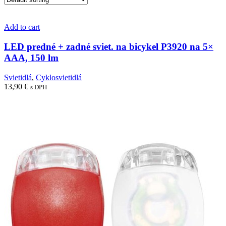
Add to cart
LED predné + zadné sviet. na bicykel P3920 na 5×
AAA, 150 lm
Svietidlá
,
Cyklosvietidlá
13,90
€
s DPH