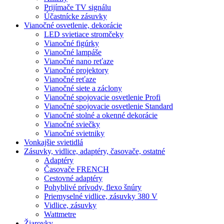
Prijímače TV signálu
Účastnícke zásuvky
Vianočné osvetlenie, dekorácie
LED svietiace stromčeky
Vianočné figúrky
Vianočné lampáše
Vianočné nano reťaze
Vianočné projektory
Vianočné reťaze
Vianočné siete a záclony
Vianočné spojovacie osvetlenie Profi
Vianočné spojovacie osvetlenie Standard
Vianočné stolné a okenné dekorácie
Vianočné sviečky
Vianočné svietniky
Vonkajšie svietidlá
Zásuvky, vidlice, adaptéry, časovače, ostatné
Adaptéry
Časovače FRENCH
Cestovné adaptéry
Pohyblivé prívody, flexo šnúry
Priemyselné vidlice, zásuvky 380 V
Vidlice, zásuvky
Wattmetre
Žiarovky