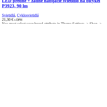
LED predné + zadné nabíjacie svietidlo na bicykel
P3923, 90 lm
Svietidlá
,
Cyklosvietidlá
21,30
€
s DPH
You must select your brand attribute in Theme Settings -> Shop ->
Brands
Spoločnosť EPM SYSTEMS s.r.o. v súčasnosti poskytuje svoje
služby v oblasti svetelnej techniky.
Kategórie produktov
Batérie
Batérie pre núdzové osvetlenie
GP Batérie
Olovené akumulátory
Raver Batérie
Inštalačný materiál, pásky
Krabice, víčka
Pásky
Poistkové patróny, ističe, armatúry
Spájkovačky, cín, kolofónia
Svorky, svorkovnice
Uchytenie káblov, príchytky
Zásuvky, vypínače