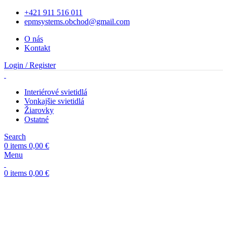
+421 911 516 011
epmsystems.obchod@gmail.com
O nás
Kontakt
Login / Register
Interiérové svietidlá
Vonkajšie svietidlá
Žiarovky
Ostatné
Search
0
items
0,00
€
Menu
0
items
0,00
€