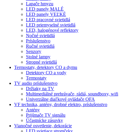
Lapače hmyzu
LED panely MALÉ
LED panely VEĽKÉ
LED pracovné svietidlá
LED priemyselné svietidlá
LED, halogénové reflektory
Nočné svietidlá
Príslušenstvo
Ručné svietidlá
Senzory
Stolné lampy
Stropné svietidlá
Termostaty, detektory CO a dymu
Detektory CO a vody
Termostaty
TV audio príslušenstvo
Držiaky na TV
Multimediálné prehrávače, rádiá, soundboxy, wifi
Univerzálne diaľkové ovládače OFA
VF technika, antény, drobné elektro, príslušenstvo
Antény
Prijímače TV signálu
Účastnícke zásuvky
Vianočné osvetlenie, dekorácie
LED svietiace stromčeky