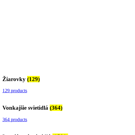
Žiarovky
(129)
129 products
Vonkajšie svietidlá
(364)
364 products