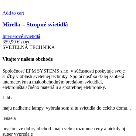
Add to cart
Mirella – Stropné svietidlá
Interiérové svietidlá
359,99
€
s DPH
SVETELNÁ TECHNIKA
Vitajte v našom obchode
Spoločnosť EPM SYSTEMS s.r.o. v súčasnosti poskytuje svoje
služby v oblasti svetelnej techniky. Spoločnosť sa ďalej zaoberá
internetovým a maloobchodným predajom svietidiel,
elektroinštalačného materiálu a spotrebnej elektroniky.
Libba
maju nadherne lampy, vybrala som si tu svietidla do celeho domu...
lenaela
myslim, ze dobry obchod. maju velmi rozumne ceny a niekdy aj
super vypredaje