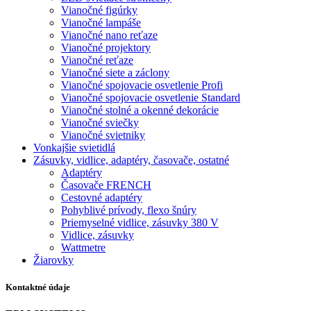
Vianočné figúrky
Vianočné lampáše
Vianočné nano reťaze
Vianočné projektory
Vianočné reťaze
Vianočné siete a záclony
Vianočné spojovacie osvetlenie Profi
Vianočné spojovacie osvetlenie Standard
Vianočné stolné a okenné dekorácie
Vianočné sviečky
Vianočné svietniky
Vonkajšie svietidlá
Zásuvky, vidlice, adaptéry, časovače, ostatné
Adaptéry
Časovače FRENCH
Cestovné adaptéry
Pohyblivé prívody, flexo šnúry
Priemyselné vidlice, zásuvky 380 V
Vidlice, zásuvky
Wattmetre
Žiarovky
Kontaktné údaje