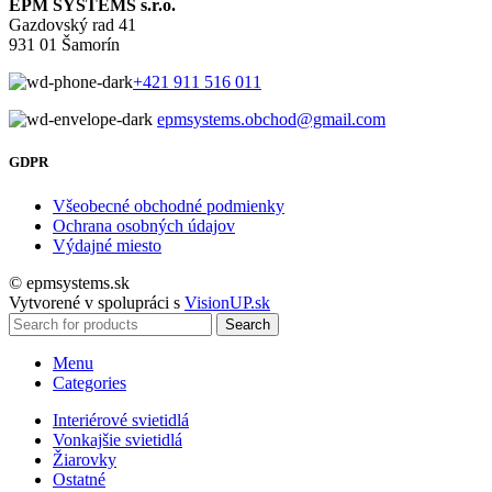
EPM SYSTEMS s.r.o.
Gazdovský rad 41
931 01 Šamorín
+421 911 516 011
epmsystems.obchod@gmail.com
GDPR
Všeobecné obchodné podmienky
Ochrana osobných údajov
Výdajné miesto
© epmsystems.sk
Vytvorené v spolupráci s
VisionUP.sk
Search
Menu
Categories
Interiérové svietidlá
Vonkajšie svietidlá
Žiarovky
Ostatné