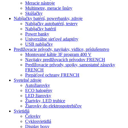
Meracie nástroje
Multimetre, meracie šnúry
Skúšačky
Nabíjačky batérií, powerbanky, zdroje
Nabíjačky autobatérií, testery
Nabíjačky batérií
Power banky
Univerzálne sieťové adaptéry
USB nabíjačky
Predlžovacie prívody, navijaky, vidlice, príslušenstvo
Montované káble 3F program 400 V
Navijaky predlžovacích prívodov FRENCH
Predlžovacie prívody, spojky, samostatné zásuvky
FRENCH
Prepäťové ochrany FRENCH
Svetelné zdroje
Autožiarovky
ECO halogény
LED žiarovky
Žiarivky, LED trubice
Žiarovky do elektrospotrebičov
Svietidlá
Čelovky
Cyklosvietidlá
Display boxy