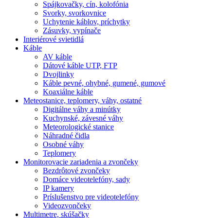
Spájkovačky, cín, kolofónia
Svorky, svorkovnice
Uchytenie káblov, príchytky
Zásuvky, vypínače
Interiérové svietidlá
Káble
AV káble
Dátové káble UTP, FTP
Dvojlinky
Káble pevné, ohybné, gumené, gumové
Koaxiálne káble
Meteostanice, teplomery, váhy, ostatné
Digitálne váhy a minútky
Kuchynské, závesné váhy
Meteorologické stanice
Náhradné čidla
Osobné váhy
Teplomery
Monitorovacie zariadenia a zvončeky
Bezdrôtové zvončeky
Domáce videotelefóny, sady
IP kamery
Príslušenstvo pre videotelefóny
Videozvončeky
Multimetre, skúšačky