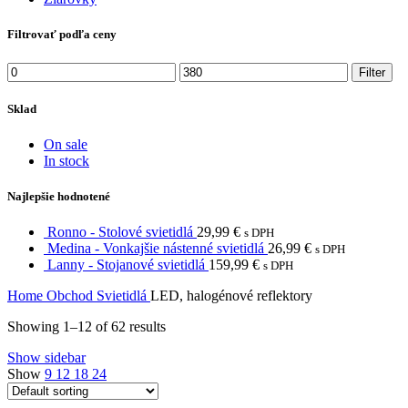
Filtrovať podľa ceny
Min
Max
Filter
price
price
Sklad
On sale
In stock
Najlepšie hodnotené
Ronno - Stolové svietidlá
29,99
€
s DPH
Medina - Vonkajšie nástenné svietidlá
26,99
€
s DPH
Lanny - Stojanové svietidlá
159,99
€
s DPH
Home
Obchod
Svietidlá
LED, halogénové reflektory
Showing 1–12 of 62 results
Show sidebar
Show
9
12
18
24