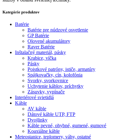
Kategórie produktov
Batérie
Batérie pre núdzové osvetlenie
GP Batérie
Olovené akumulátory
Raver Batérie
Inštalačný materiál, pásky
Krabice, víčka
Pásky
Poistkové patróny, ističe, armatúry
Spájkovačky, cín, kolofónia
Svorky, svorkovnice
Uchytenie káblov, príchytky
Zásuvky, vypínače
Interiérové svietidlá
Káble
AV káble
Dátové káble UTP, FTP
Dvojlinky
Káble pevné, ohybné, gumené, gumové
Koaxiálne káble
Meteostanice, teplomery, váhy, ostatné