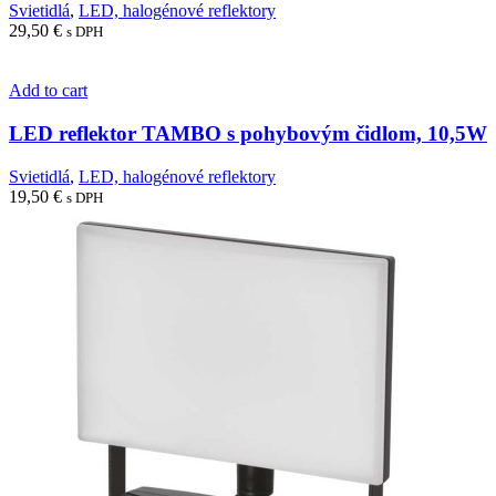
Svietidlá
,
LED, halogénové reflektory
29,50
€
s DPH
Add to cart
LED reflektor TAMBO s pohybovým čidlom, 10,5W
Svietidlá
,
LED, halogénové reflektory
19,50
€
s DPH