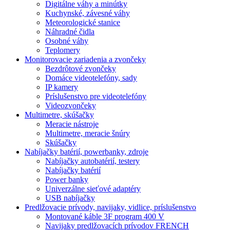
Digitálne váhy a minútky
Kuchynské, závesné váhy
Meteorologické stanice
Náhradné čidla
Osobné váhy
Teplomery
Monitorovacie zariadenia a zvončeky
Bezdrôtové zvončeky
Domáce videotelefóny, sady
IP kamery
Príslušenstvo pre videotelefóny
Videozvončeky
Multimetre, skúšačky
Meracie nástroje
Multimetre, meracie šnúry
Skúšačky
Nabíjačky batérií, powerbanky, zdroje
Nabíjačky autobatérií, testery
Nabíjačky batérií
Power banky
Univerzálne sieťové adaptéry
USB nabíjačky
Predlžovacie prívody, navijaky, vidlice, príslušenstvo
Montované káble 3F program 400 V
Navijaky predlžovacích prívodov FRENCH