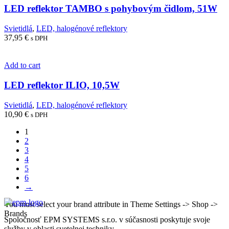
LED reflektor TAMBO s pohybovým čidlom, 51W
Svietidlá
,
LED, halogénové reflektory
37,95
€
s DPH
Add to cart
LED reflektor ILIO, 10,5W
Svietidlá
,
LED, halogénové reflektory
10,90
€
s DPH
1
2
3
4
5
6
→
You must select your brand attribute in Theme Settings -> Shop ->
Brands
Spoločnosť EPM SYSTEMS s.r.o. v súčasnosti poskytuje svoje
služby v oblasti svetelnej techniky.