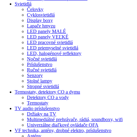
Svietidlá
Čelovky
Cyklosvietidlá
Display boxy
Lapače hmyzu
LED panely MALÉ
LED panely VEĽKÉ
LED pracovné svietidlá
LED priemyselné svietidlá
LED, halogénové reflektory
Nočné svietidlá
Príslušenstvo
Ručné svietidlá
Senzory
Stolné lampy
Stropné svietidlá
Termostaty, detektory CO a dymu
Detektory CO a vody
Termostaty
TV audio príslušenstvo
Držiaky na TV
Multimediálné prehrávače, rádiá, soundboxy, wifi
Univerzálne diaľkové ovládače OFA
VF technika, antény, drobné elektro, príslušenstvo
Antény