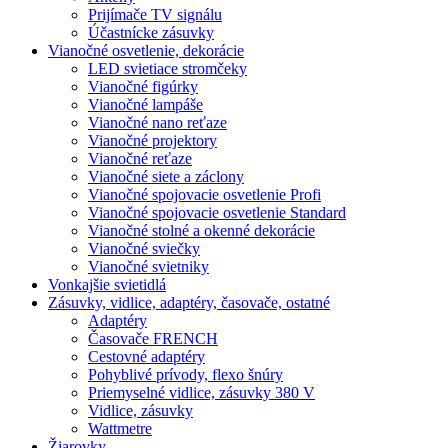
Prijímače TV signálu
Účastnícke zásuvky
Vianočné osvetlenie, dekorácie
LED svietiace stromčeky
Vianočné figúrky
Vianočné lampáše
Vianočné nano reťaze
Vianočné projektory
Vianočné reťaze
Vianočné siete a záclony
Vianočné spojovacie osvetlenie Profi
Vianočné spojovacie osvetlenie Standard
Vianočné stolné a okenné dekorácie
Vianočné sviečky
Vianočné svietniky
Vonkajšie svietidlá
Zásuvky, vidlice, adaptéry, časovače, ostatné
Adaptéry
Časovače FRENCH
Cestovné adaptéry
Pohyblivé prívody, flexo šnúry
Priemyselné vidlice, zásuvky 380 V
Vidlice, zásuvky
Wattmetre
Žiarovky