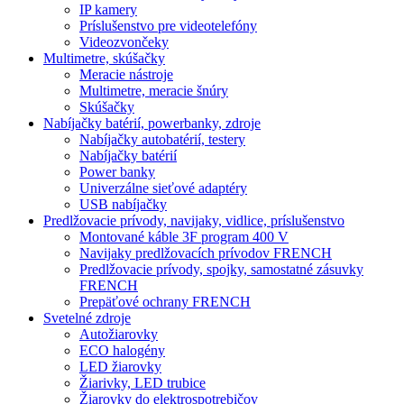
IP kamery
Príslušenstvo pre videotelefóny
Videozvončeky
Multimetre, skúšačky
Meracie nástroje
Multimetre, meracie šnúry
Skúšačky
Nabíjačky batérií, powerbanky, zdroje
Nabíjačky autobatérií, testery
Nabíjačky batérií
Power banky
Univerzálne sieťové adaptéry
USB nabíjačky
Predlžovacie prívody, navijaky, vidlice, príslušenstvo
Montované káble 3F program 400 V
Navijaky predlžovacích prívodov FRENCH
Predlžovacie prívody, spojky, samostatné zásuvky
FRENCH
Prepäťové ochrany FRENCH
Svetelné zdroje
Autožiarovky
ECO halogény
LED žiarovky
Žiarivky, LED trubice
Žiarovky do elektrospotrebičov