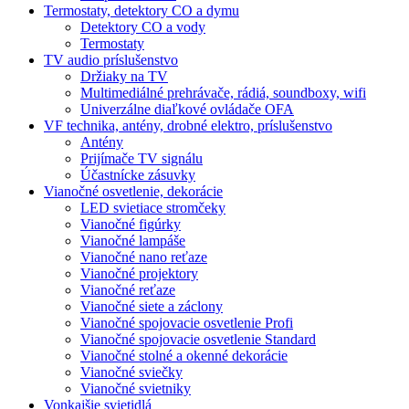
Termostaty, detektory CO a dymu
Detektory CO a vody
Termostaty
TV audio príslušenstvo
Držiaky na TV
Multimediálné prehrávače, rádiá, soundboxy, wifi
Univerzálne diaľkové ovládače OFA
VF technika, antény, drobné elektro, príslušenstvo
Antény
Prijímače TV signálu
Účastnícke zásuvky
Vianočné osvetlenie, dekorácie
LED svietiace stromčeky
Vianočné figúrky
Vianočné lampáše
Vianočné nano reťaze
Vianočné projektory
Vianočné reťaze
Vianočné siete a záclony
Vianočné spojovacie osvetlenie Profi
Vianočné spojovacie osvetlenie Standard
Vianočné stolné a okenné dekorácie
Vianočné sviečky
Vianočné svietniky
Vonkajšie svietidlá