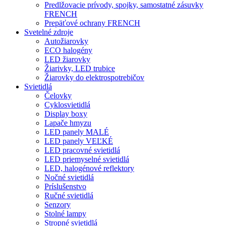
Predlžovacie prívody, spojky, samostatné zásuvky
FRENCH
Prepäťové ochrany FRENCH
Svetelné zdroje
Autožiarovky
ECO halogény
LED žiarovky
Žiarivky, LED trubice
Žiarovky do elektrospotrebičov
Svietidlá
Čelovky
Cyklosvietidlá
Display boxy
Lapače hmyzu
LED panely MALÉ
LED panely VEĽKÉ
LED pracovné svietidlá
LED priemyselné svietidlá
LED, halogénové reflektory
Nočné svietidlá
Príslušenstvo
Ručné svietidlá
Senzory
Stolné lampy
Stropné svietidlá