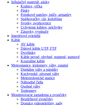
Inštalačný materiál, pásky
Krabice, víčka
Pásky
Poistkové patróny, ističe, armatúry
Spájkovačky, cín, kolofónia
Svorky, svorkovnice
Uchytenie káblov, príchytky
Zásuvky, vypínače
Interiérové svietidlá
Káble
AV káble
Dátové káble UTP, FTP
Dvojlinky
Káble pevné, ohybné, gumené, gumové
Koaxiálne káble
Meteostanice, teplomery, váhy, ostatné
Digitálne váhy a minútky
Kuchynské, závesné váhy
Meteorologické stanice
Náhradné čidla
Osobné váhy
Teplomery
Monitorovacie zariadenia a zvončeky
Bezdrôtové zvončeky
Domáce videotelefóny, sady