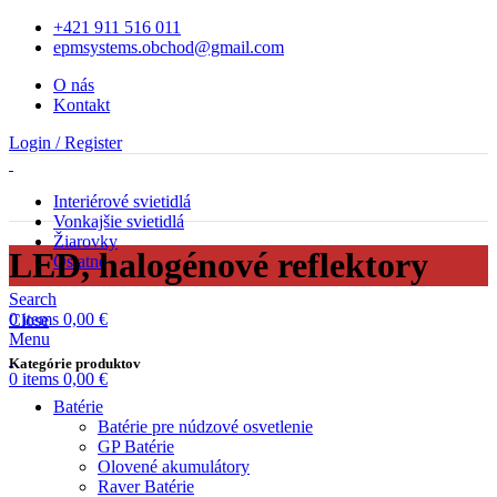
+421 911 516 011
epmsystems.obchod@gmail.com
O nás
Kontakt
Login / Register
Interiérové svietidlá
Vonkajšie svietidlá
Žiarovky
LED, halogénové reflektory
Ostatné
Search
0
items
0,00
€
Close
Menu
Kategórie produktov
0
items
0,00
€
Batérie
Batérie pre núdzové osvetlenie
GP Batérie
Olovené akumulátory
Raver Batérie