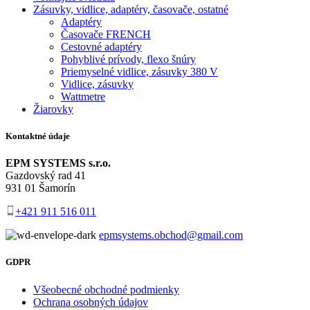
Zásuvky, vidlice, adaptéry, časovače, ostatné
Adaptéry
Časovače FRENCH
Cestovné adaptéry
Pohyblivé prívody, flexo šnúry
Priemyselné vidlice, zásuvky 380 V
Vidlice, zásuvky
Wattmetre
Žiarovky
Kontaktné údaje
EPM SYSTEMS s.r.o.
Gazdovský rad 41
931 01 Šamorín
+421 911 516 011
epmsystems.obchod@gmail.com
GDPR
Všeobecné obchodné podmienky
Ochrana osobných údajov