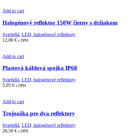
Add to cart
Halogénový reflektor 150W čierny s držiakom
Svietidlá
,
LED, halogénové reflektory
12,00
€
s DPH
Add to cart
Plastová káblová spojka IP68
Svietidlá
,
LED, halogénové reflektory
5,95
€
s DPH
Add to cart
Trojnožka pre dva reflektory
Svietidlá
,
LED, halogénové reflektory
26,50
€
s DPH