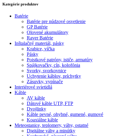
Kategórie produktov
Batérie
Batérie pre núdzové osvetlenie
GP Batérie
Olovené akumulátory
Raver Batérie
Inštalačný materiál, pásky
Krabice, víčka
Pásky
Poistkové patróny, ističe, armatúry
Spájkovačky, cín, kolofónia
Svorky, svorkovnice
Uchytenie káblov, príchytky
Zásuvky, vypínače
Interiérové svietidlá
Káble
AV káble
Dátové káble UTP, FTP
Dvojlinky
Káble pevné, ohybné, gumené, gumové
Koaxiálne káble
Meteostanice, teplomery, váhy, ostatné
Digitálne váhy a minútky