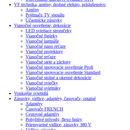
VF technika, antény, drobné elektro, príslušenstvo
Antény
Prijímače TV signálu
Účastnícke zásuvky
Vianočné osvetlenie, dekorácie
LED svietiace stromčeky
Vianočné figúrky
Vianočné lampáše
Vianočné nano reťaze
Vianočné projektory
Vianočné reťaze
Vianočné siete a záclony
Vianočné spojovacie osvetlenie Profi
Vianočné spojovacie osvetlenie Standard
Vianočné stolné a okenné dekorácie
Vianočné sviečky
Vianočné svietniky
Vonkajšie svietidlá
Zásuvky, vidlice, adaptéry, časovače, ostatné
Adaptéry
Časovače FRENCH
Cestovné adaptéry
Pohyblivé prívody, flexo šnúry
Priemyselné vidlice, zásuvky 380 V
Vidlice, zásuvky