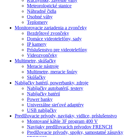
Kuchynské, závesné váhy
Meteorologické stanice
Náhradné čidla
Osobné váhy
Teplomery
Monitorovacie zariadenia a zvončeky
Bezdrôtové zvončeky
Domáce videotelefóny, sady
IP kamery
Príslušenstvo pre videotelefóny
Videozvončeky
Multimetre, skúšačky
Meracie nástroje
Multimetre, meracie šnúry
Skúšačky
Nabíjačky batérií, powerbanky, zdroje
Nabíjačky autobatérií, testery
Nabíjačky batérií
Power banky
Univerzálne sieťové adaptéry
USB nabíjačky
Predlžovacie prívody, navijaky, vidlice, príslušenstvo
Montované káble 3F program 400 V
Navijaky predlžovacích prívodov FRENCH
Predlžovacie prívody, spojky, samostatné zásuvky