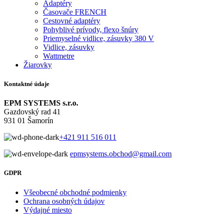
Adaptéry
Časovače FRENCH
Cestovné adaptéry
Pohyblivé prívody, flexo šnúry
Priemyselné vidlice, zásuvky 380 V
Vidlice, zásuvky
Wattmetre
Žiarovky
Kontaktné údaje
EPM SYSTEMS s.r.o.
Gazdovský rad 41
931 01 Šamorín
+421 911 516 011
epmsystems.obchod@gmail.com
GDPR
Všeobecné obchodné podmienky
Ochrana osobných údajov
Výdajné miesto