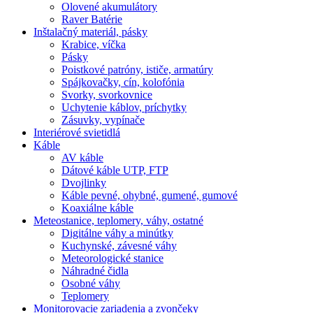
Olovené akumulátory
Raver Batérie
Inštalačný materiál, pásky
Krabice, víčka
Pásky
Poistkové patróny, ističe, armatúry
Spájkovačky, cín, kolofónia
Svorky, svorkovnice
Uchytenie káblov, príchytky
Zásuvky, vypínače
Interiérové svietidlá
Káble
AV káble
Dátové káble UTP, FTP
Dvojlinky
Káble pevné, ohybné, gumené, gumové
Koaxiálne káble
Meteostanice, teplomery, váhy, ostatné
Digitálne váhy a minútky
Kuchynské, závesné váhy
Meteorologické stanice
Náhradné čidla
Osobné váhy
Teplomery
Monitorovacie zariadenia a zvončeky