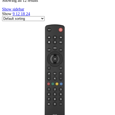
Showing all 12 results
Show sidebar
Show
9
12
18
24