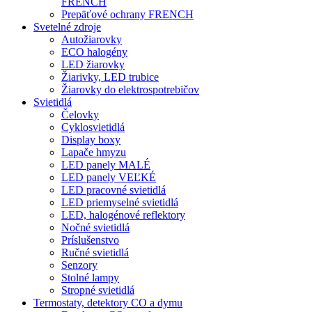
FRENCH
Prepäťové ochrany FRENCH
Svetelné zdroje
Autožiarovky
ECO halogény
LED žiarovky
Žiarivky, LED trubice
Žiarovky do elektrospotrebičov
Svietidlá
Čelovky
Cyklosvietidlá
Display boxy
Lapače hmyzu
LED panely MALÉ
LED panely VEĽKÉ
LED pracovné svietidlá
LED priemyselné svietidlá
LED, halogénové reflektory
Nočné svietidlá
Príslušenstvo
Ručné svietidlá
Senzory
Stolné lampy
Stropné svietidlá
Termostaty, detektory CO a dymu