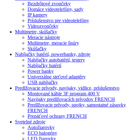
Bezdrôtové zvončeky
Domáce videotelefóny, sady
IP kamery
Príslušenstvo pre videotelefóny
Videozvončeky
Multimetre, skúšačky
Meracie nástroje
Multimetre, meracie šnúry
Skúšačky
Nabíjačky batérií, powerbanky, zdroje
Nabíjačky autobatérií, testery
Nabíjačky batérií
Power banky
Univerzálne sieťové adaptéry
USB nabíjačky
Predlžovacie prívody, navijaky, vidlice, príslušenstvo
Montované káble 3F program 400 V
Navijaky predlžovacích prívodov FRENCH
Predlžovacie prívody, spojky, samostatné zásuvky
FRENCH
Prepäťové ochrany FRENCH
Svetelné zdroje
Autožiarovky
ECO halogény
LED žiarovky