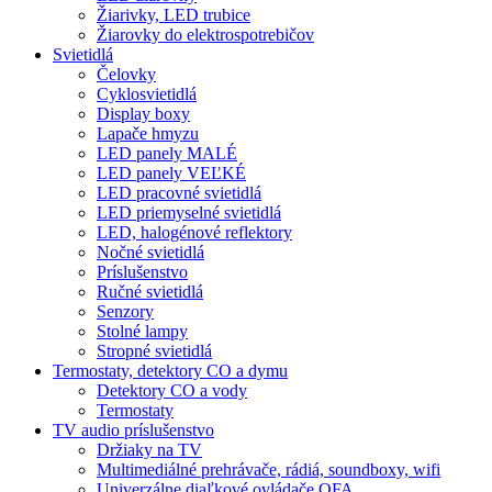
Žiarivky, LED trubice
Žiarovky do elektrospotrebičov
Svietidlá
Čelovky
Cyklosvietidlá
Display boxy
Lapače hmyzu
LED panely MALÉ
LED panely VEĽKÉ
LED pracovné svietidlá
LED priemyselné svietidlá
LED, halogénové reflektory
Nočné svietidlá
Príslušenstvo
Ručné svietidlá
Senzory
Stolné lampy
Stropné svietidlá
Termostaty, detektory CO a dymu
Detektory CO a vody
Termostaty
TV audio príslušenstvo
Držiaky na TV
Multimediálné prehrávače, rádiá, soundboxy, wifi
Univerzálne diaľkové ovládače OFA