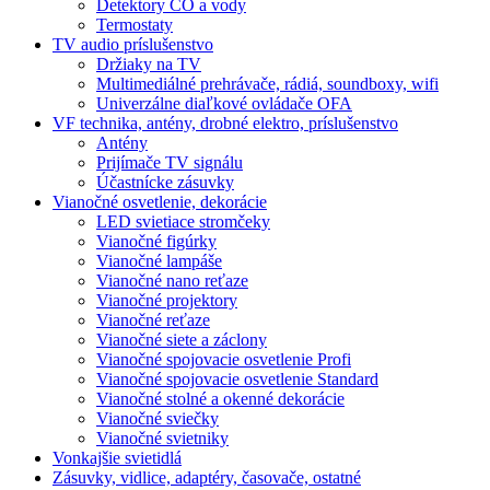
Detektory CO a vody
Termostaty
TV audio príslušenstvo
Držiaky na TV
Multimediálné prehrávače, rádiá, soundboxy, wifi
Univerzálne diaľkové ovládače OFA
VF technika, antény, drobné elektro, príslušenstvo
Antény
Prijímače TV signálu
Účastnícke zásuvky
Vianočné osvetlenie, dekorácie
LED svietiace stromčeky
Vianočné figúrky
Vianočné lampáše
Vianočné nano reťaze
Vianočné projektory
Vianočné reťaze
Vianočné siete a záclony
Vianočné spojovacie osvetlenie Profi
Vianočné spojovacie osvetlenie Standard
Vianočné stolné a okenné dekorácie
Vianočné sviečky
Vianočné svietniky
Vonkajšie svietidlá
Zásuvky, vidlice, adaptéry, časovače, ostatné