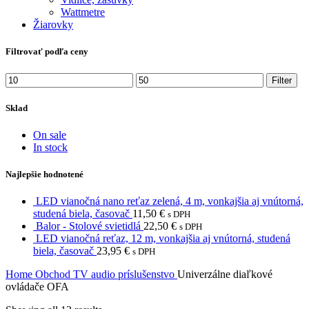
Wattmetre
Žiarovky
Filtrovať podľa ceny
Min
Max
Filter
price
price
Sklad
On sale
In stock
Najlepšie hodnotené
LED vianočná nano reťaz zelená, 4 m, vonkajšia aj vnútorná,
studená biela, časovač
11,50
€
s DPH
Balor - Stolové svietidlá
22,50
€
s DPH
LED vianočná reťaz, 12 m, vonkajšia aj vnútorná, studená
biela, časovač
23,95
€
s DPH
Home
Obchod
TV audio príslušenstvo
Univerzálne diaľkové
ovládače OFA