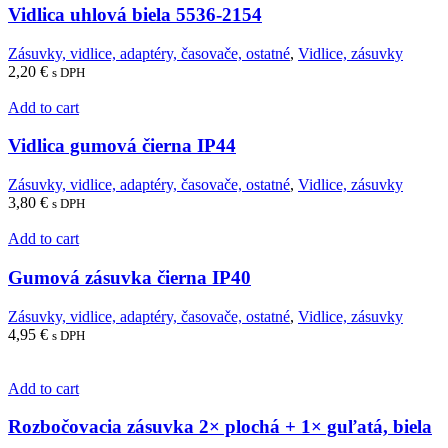
Vidlica uhlová biela 5536-2154
Zásuvky, vidlice, adaptéry, časovače, ostatné
,
Vidlice, zásuvky
2,20
€
s DPH
Add to cart
Vidlica gumová čierna IP44
Zásuvky, vidlice, adaptéry, časovače, ostatné
,
Vidlice, zásuvky
3,80
€
s DPH
Add to cart
Gumová zásuvka čierna IP40
Zásuvky, vidlice, adaptéry, časovače, ostatné
,
Vidlice, zásuvky
4,95
€
s DPH
Add to cart
Rozbočovacia zásuvka 2× plochá + 1× guľatá, biela