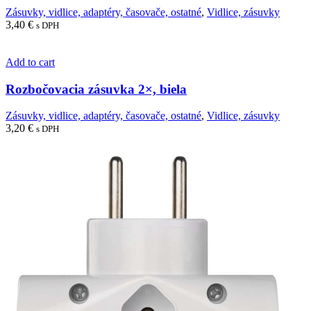
Zásuvky, vidlice, adaptéry, časovače, ostatné
,
Vidlice, zásuvky
3,40
€
s DPH
Add to cart
Rozbočovacia zásuvka 2×, biela
Zásuvky, vidlice, adaptéry, časovače, ostatné
,
Vidlice, zásuvky
3,20
€
s DPH