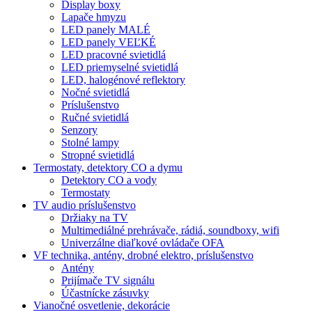
Display boxy
Lapače hmyzu
LED panely MALÉ
LED panely VEĽKÉ
LED pracovné svietidlá
LED priemyselné svietidlá
LED, halogénové reflektory
Nočné svietidlá
Príslušenstvo
Ručné svietidlá
Senzory
Stolné lampy
Stropné svietidlá
Termostaty, detektory CO a dymu
Detektory CO a vody
Termostaty
TV audio príslušenstvo
Držiaky na TV
Multimediálné prehrávače, rádiá, soundboxy, wifi
Univerzálne diaľkové ovládače OFA
VF technika, antény, drobné elektro, príslušenstvo
Antény
Prijímače TV signálu
Účastnícke zásuvky
Vianočné osvetlenie, dekorácie