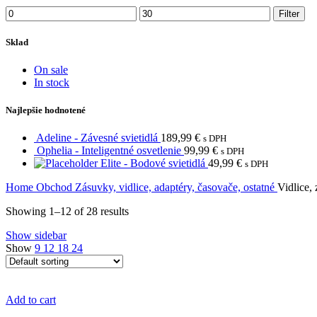
Min
Max
Filter
price
price
Sklad
On sale
In stock
Najlepšie hodnotené
Adeline - Závesné svietidlá
189,99
€
s DPH
Ophelia - Inteligentné osvetlenie
99,99
€
s DPH
Elite - Bodové svietidlá
49,99
€
s DPH
Home
Obchod
Zásuvky, vidlice, adaptéry, časovače, ostatné
Vidlice,
Showing 1–12 of 28 results
Show sidebar
Show
9
12
18
24
Add to cart