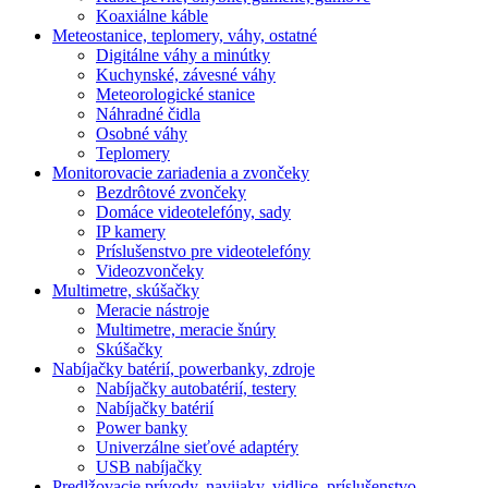
Koaxiálne káble
Meteostanice, teplomery, váhy, ostatné
Digitálne váhy a minútky
Kuchynské, závesné váhy
Meteorologické stanice
Náhradné čidla
Osobné váhy
Teplomery
Monitorovacie zariadenia a zvončeky
Bezdrôtové zvončeky
Domáce videotelefóny, sady
IP kamery
Príslušenstvo pre videotelefóny
Videozvončeky
Multimetre, skúšačky
Meracie nástroje
Multimetre, meracie šnúry
Skúšačky
Nabíjačky batérií, powerbanky, zdroje
Nabíjačky autobatérií, testery
Nabíjačky batérií
Power banky
Univerzálne sieťové adaptéry
USB nabíjačky
Predlžovacie prívody, navijaky, vidlice, príslušenstvo