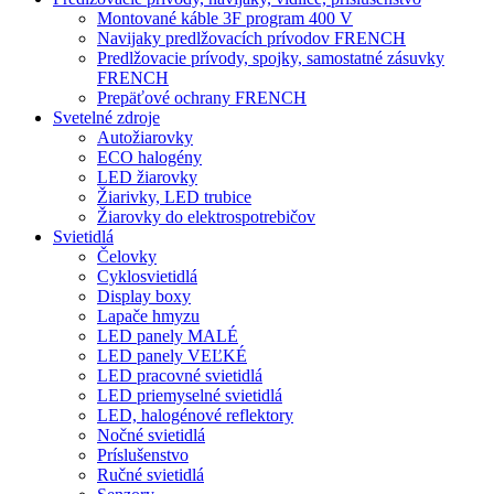
Montované káble 3F program 400 V
Navijaky predlžovacích prívodov FRENCH
Predlžovacie prívody, spojky, samostatné zásuvky
FRENCH
Prepäťové ochrany FRENCH
Svetelné zdroje
Autožiarovky
ECO halogény
LED žiarovky
Žiarivky, LED trubice
Žiarovky do elektrospotrebičov
Svietidlá
Čelovky
Cyklosvietidlá
Display boxy
Lapače hmyzu
LED panely MALÉ
LED panely VEĽKÉ
LED pracovné svietidlá
LED priemyselné svietidlá
LED, halogénové reflektory
Nočné svietidlá
Príslušenstvo
Ručné svietidlá