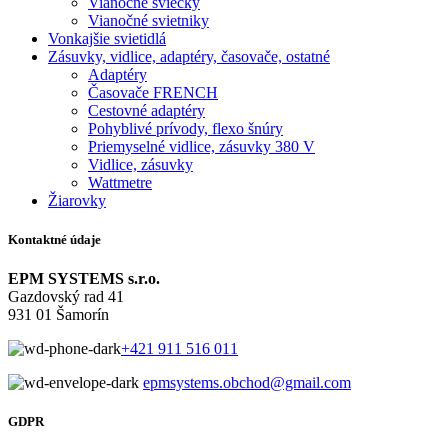
Vianočné sviečky
Vianočné svietniky
Vonkajšie svietidlá
Zásuvky, vidlice, adaptéry, časovače, ostatné
Adaptéry
Časovače FRENCH
Cestovné adaptéry
Pohyblivé prívody, flexo šnúry
Priemyselné vidlice, zásuvky 380 V
Vidlice, zásuvky
Wattmetre
Žiarovky
Kontaktné údaje
EPM SYSTEMS s.r.o.
Gazdovský rad 41
931 01 Šamorín
+421 911 516 011
epmsystems.obchod@gmail.com
GDPR