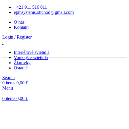
+421 911 516 011
epmsystems.obchod@gmail.com
O nás
Kontakt
Login / Register
Interiérové svietidlá
Vonkajšie svietidlá
Sold out
Žiarovky
Ostatné
Search
0
items
0,00
€
Menu
0
items
0,00
€