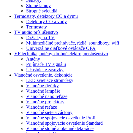
Senzory
Stolné lampy
Stropné svietidlá
Termostaty, detektory CO a dymu
Detektory CO a vody
Termostaty
TV audio príslušenstvo
Držiaky na TV
Multimediálné prehrávače, rádiá, soundboxy, wifi
Univerzálne diaľkové ovládače OFA
VF technika, antény, drobné elektro, príslušenstvo
Antény
Prijímače TV signálu
Účastnícke zásuvky
Vianočné osvetlenie, dekorácie
LED svietiace stromčeky
Vianočné figúrky
Vianočné lampáše
Vianočné nano reťaze
Vianočné projektory
Vianočné reťaze
Vianočné siete a záclony
Vianočné spojovacie osvetlenie Profi
Vianočné spojovacie osvetlenie Standard
Vianočné stolné a okenné dekorácie