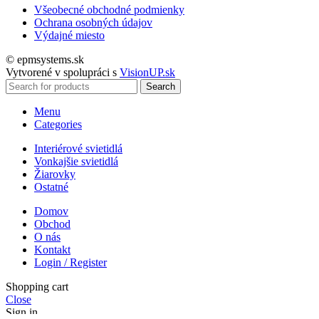
Všeobecné obchodné podmienky
Ochrana osobných údajov
Výdajné miesto
© epmsystems.sk
Vytvorené v spolupráci s
VisionUP.sk
Search
Menu
Categories
Interiérové svietidlá
Vonkajšie svietidlá
Žiarovky
Ostatné
Domov
Obchod
O nás
Kontakt
Login / Register
Shopping cart
Close
Sign in