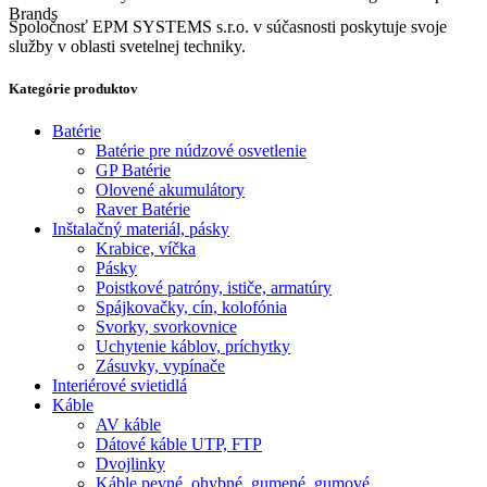
Brands
Spoločnosť EPM SYSTEMS s.r.o. v súčasnosti poskytuje svoje
služby v oblasti svetelnej techniky.
Kategórie produktov
Batérie
Batérie pre núdzové osvetlenie
GP Batérie
Olovené akumulátory
Raver Batérie
Inštalačný materiál, pásky
Krabice, víčka
Pásky
Poistkové patróny, ističe, armatúry
Spájkovačky, cín, kolofónia
Svorky, svorkovnice
Uchytenie káblov, príchytky
Zásuvky, vypínače
Interiérové svietidlá
Káble
AV káble
Dátové káble UTP, FTP
Dvojlinky
Káble pevné, ohybné, gumené, gumové