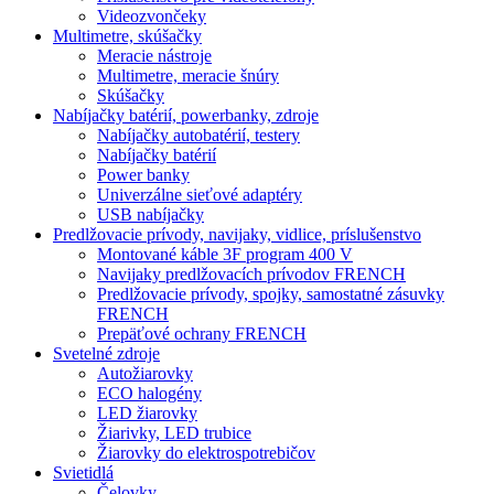
Videozvončeky
Multimetre, skúšačky
Meracie nástroje
Multimetre, meracie šnúry
Skúšačky
Nabíjačky batérií, powerbanky, zdroje
Nabíjačky autobatérií, testery
Nabíjačky batérií
Power banky
Univerzálne sieťové adaptéry
USB nabíjačky
Predlžovacie prívody, navijaky, vidlice, príslušenstvo
Montované káble 3F program 400 V
Navijaky predlžovacích prívodov FRENCH
Predlžovacie prívody, spojky, samostatné zásuvky
FRENCH
Prepäťové ochrany FRENCH
Svetelné zdroje
Autožiarovky
ECO halogény
LED žiarovky
Žiarivky, LED trubice
Žiarovky do elektrospotrebičov
Svietidlá
Čelovky