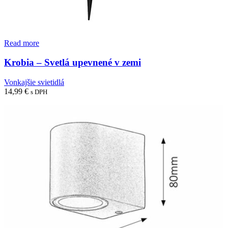
Read more
Krobia – Svetlá upevnené v zemi
Vonkajšie svietidlá
14,99
€
s DPH