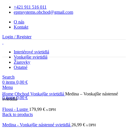
+421 911 516 011
epmsystems.obchod@gmail.com
O nás
Kontakt
Login / Register
Interiérové svietidlá
Vonkajšie svietidlá
Žiarovky
Ostatné
Search
0
items
0,00
€
Menu
Home
Obchod
Vonkajšie svietidlá
Medina – Vonkajšie nástenné
0
items
0,00
€
svietidlá
Flossi - Lustre
179,99
€
s DPH
Back to products
Medina - Vonkajšie nástenné svietidlá
26,99
€
s DPH