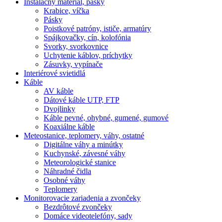
Inštalačný materiál, pásky
Krabice, víčka
Pásky
Poistkové patróny, ističe, armatúry
Spájkovačky, cín, kolofónia
Svorky, svorkovnice
Uchytenie káblov, príchytky
Zásuvky, vypínače
Interiérové svietidlá
Káble
AV káble
Dátové káble UTP, FTP
Dvojlinky
Káble pevné, ohybné, gumené, gumové
Koaxiálne káble
Meteostanice, teplomery, váhy, ostatné
Digitálne váhy a minútky
Kuchynské, závesné váhy
Meteorologické stanice
Náhradné čidla
Osobné váhy
Teplomery
Monitorovacie zariadenia a zvončeky
Bezdrôtové zvončeky
Domáce videotelefóny, sady