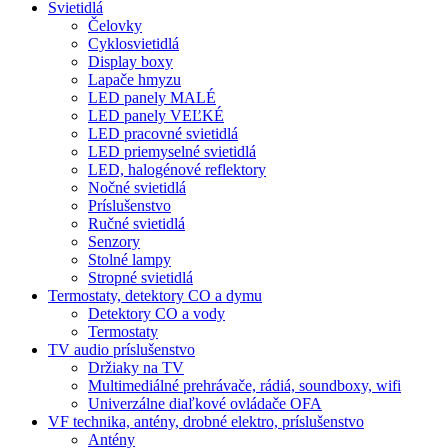
Svietidlá
Čelovky
Cyklosvietidlá
Display boxy
Lapače hmyzu
LED panely MALÉ
LED panely VEĽKÉ
LED pracovné svietidlá
LED priemyselné svietidlá
LED, halogénové reflektory
Nočné svietidlá
Príslušenstvo
Ručné svietidlá
Senzory
Stolné lampy
Stropné svietidlá
Termostaty, detektory CO a dymu
Detektory CO a vody
Termostaty
TV audio príslušenstvo
Držiaky na TV
Multimediálné prehrávače, rádiá, soundboxy, wifi
Univerzálne diaľkové ovládače OFA
VF technika, antény, drobné elektro, príslušenstvo
Antény