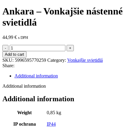
Ankara – Vonkajšie nástenné
svietidlá
44,99
€
s DPH
Ankara
-
Add to cart
Vonkajšie
SKU:
5996595770259
Category:
Vonkajšie svietidlá
nástenné
Share:
svietidlá
quantity
Additional information
Additional information
Additional information
Weight
0,85 kg
IP ochrana
IP44