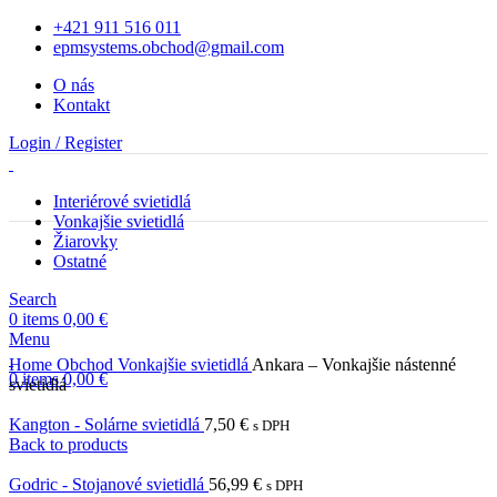
+421 911 516 011
epmsystems.obchod@gmail.com
O nás
Kontakt
Login / Register
Interiérové svietidlá
Vonkajšie svietidlá
Žiarovky
Ostatné
Search
0
items
0,00
€
Menu
Home
Obchod
Vonkajšie svietidlá
Ankara – Vonkajšie nástenné
0
items
0,00
€
svietidlá
Kangton - Solárne svietidlá
7,50
€
s DPH
Back to products
Godric - Stojanové svietidlá
56,99
€
s DPH