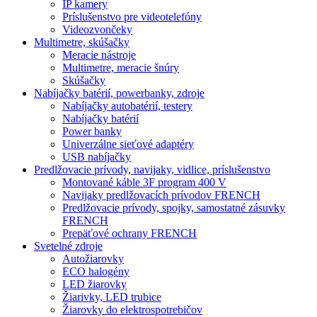
IP kamery
Príslušenstvo pre videotelefóny
Videozvončeky
Multimetre, skúšačky
Meracie nástroje
Multimetre, meracie šnúry
Skúšačky
Nabíjačky batérií, powerbanky, zdroje
Nabíjačky autobatérií, testery
Nabíjačky batérií
Power banky
Univerzálne sieťové adaptéry
USB nabíjačky
Predlžovacie prívody, navijaky, vidlice, príslušenstvo
Montované káble 3F program 400 V
Navijaky predlžovacích prívodov FRENCH
Predlžovacie prívody, spojky, samostatné zásuvky
FRENCH
Prepäťové ochrany FRENCH
Svetelné zdroje
Autožiarovky
ECO halogény
LED žiarovky
Žiarivky, LED trubice
Žiarovky do elektrospotrebičov