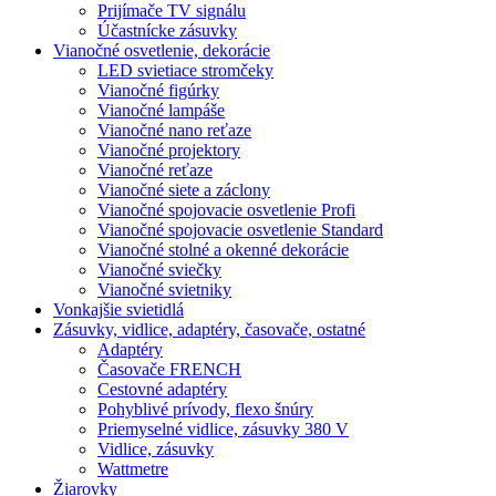
Prijímače TV signálu
Účastnícke zásuvky
Vianočné osvetlenie, dekorácie
LED svietiace stromčeky
Vianočné figúrky
Vianočné lampáše
Vianočné nano reťaze
Vianočné projektory
Vianočné reťaze
Vianočné siete a záclony
Vianočné spojovacie osvetlenie Profi
Vianočné spojovacie osvetlenie Standard
Vianočné stolné a okenné dekorácie
Vianočné sviečky
Vianočné svietniky
Vonkajšie svietidlá
Zásuvky, vidlice, adaptéry, časovače, ostatné
Adaptéry
Časovače FRENCH
Cestovné adaptéry
Pohyblivé prívody, flexo šnúry
Priemyselné vidlice, zásuvky 380 V
Vidlice, zásuvky
Wattmetre
Žiarovky