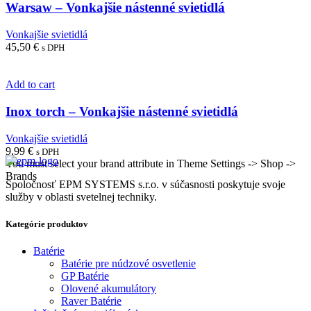
Warsaw – Vonkajšie nástenné svietidlá
Vonkajšie svietidlá
45,50
€
s DPH
Add to cart
Inox torch – Vonkajšie nástenné svietidlá
Vonkajšie svietidlá
9,99
€
s DPH
You must select your brand attribute in Theme Settings -> Shop ->
Brands
Spoločnosť EPM SYSTEMS s.r.o. v súčasnosti poskytuje svoje
služby v oblasti svetelnej techniky.
Kategórie produktov
Batérie
Batérie pre núdzové osvetlenie
GP Batérie
Olovené akumulátory
Raver Batérie