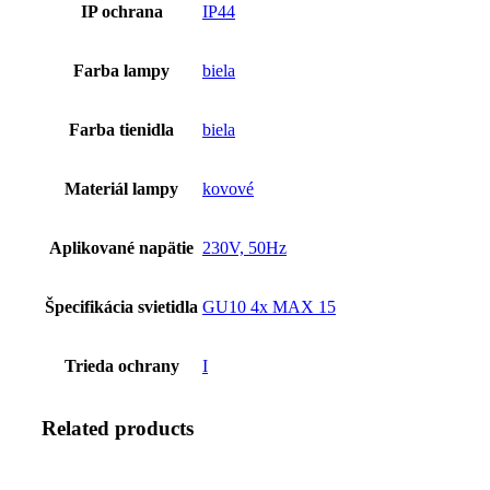
IP ochrana
IP44
Farba lampy
biela
Farba tienidla
biela
Materiál lampy
kovové
Aplikované napätie
230V, 50Hz
Špecifikácia svietidla
GU10 4x MAX 15
Trieda ochrany
I
Related products