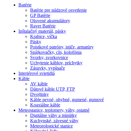
Batérie
Batérie pre núdzové osvetlenie
GP Batérie
Olovené akumulátory
Raver Batérie
Inštalačný materiál, pásky
Krabice, víčka
Pásky
Poistkové patróny, ističe, armatúry
Spájkovačky, cín, kolofónia
Svorky, svorkovnice
Uchytenie káblov, príchytky
Zásuvky, vypínače
Interiérové svietidlá
Káble
AV káble
Dátové káble UTP, FTP
Dvojlinky
Káble pevné, ohybné, gumené, gumové
Koaxiálne káble
Meteostanice, teplomery, váhy, ostatné
Digitálne váhy a minútky
Kuchynské, závesné váhy
Meteorologické stanice