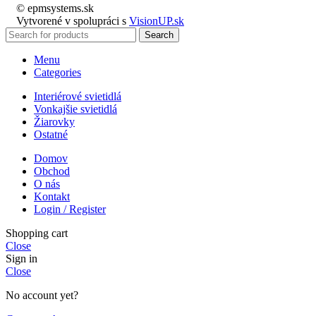
© epmsystems.sk
Vytvorené v spolupráci s
VisionUP.sk
Search
Menu
Categories
Interiérové svietidlá
Vonkajšie svietidlá
Žiarovky
Ostatné
Domov
Obchod
O nás
Kontakt
Login / Register
Shopping cart
Close
Sign in
Close
No account yet?