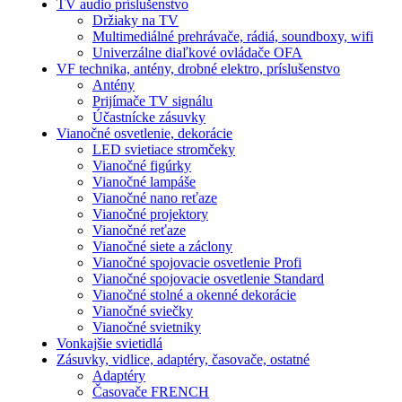
TV audio príslušenstvo
Držiaky na TV
Multimediálné prehrávače, rádiá, soundboxy, wifi
Univerzálne diaľkové ovládače OFA
VF technika, antény, drobné elektro, príslušenstvo
Antény
Prijímače TV signálu
Účastnícke zásuvky
Vianočné osvetlenie, dekorácie
LED svietiace stromčeky
Vianočné figúrky
Vianočné lampáše
Vianočné nano reťaze
Vianočné projektory
Vianočné reťaze
Vianočné siete a záclony
Vianočné spojovacie osvetlenie Profi
Vianočné spojovacie osvetlenie Standard
Vianočné stolné a okenné dekorácie
Vianočné sviečky
Vianočné svietniky
Vonkajšie svietidlá
Zásuvky, vidlice, adaptéry, časovače, ostatné
Adaptéry
Časovače FRENCH