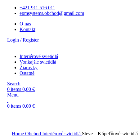
+421 911 516 011
epmsystems.obchod@gmail.com
O nás
Kontakt
Login / Register
Interiérové svietidlá
Vonkajšie svietidlá
Žiarovky
Ostatné
Search
0
items
0,00
€
Menu
0
items
0,00
€
Home
Obchod
Interiérové svietidlá
Steve – Kúpeľňové svietidlá