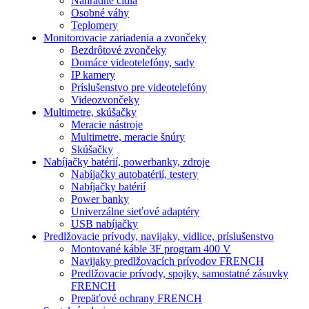
Náhradné čidla
Osobné váhy
Teplomery
Monitorovacie zariadenia a zvončeky
Bezdrôtové zvončeky
Domáce videotelefóny, sady
IP kamery
Príslušenstvo pre videotelefóny
Videozvončeky
Multimetre, skúšačky
Meracie nástroje
Multimetre, meracie šnúry
Skúšačky
Nabíjačky batérií, powerbanky, zdroje
Nabíjačky autobatérií, testery
Nabíjačky batérií
Power banky
Univerzálne sieťové adaptéry
USB nabíjačky
Predlžovacie prívody, navijaky, vidlice, príslušenstvo
Montované káble 3F program 400 V
Navijaky predlžovacích prívodov FRENCH
Predlžovacie prívody, spojky, samostatné zásuvky
FRENCH
Prepäťové ochrany FRENCH