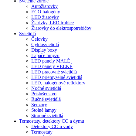
Svetelné zdroje
Autožiarovky
ECO halogény
LED žiarovky
Žiarivky, LED trubice
Žiarovky do elektrospotrebičov
Svietidlá
Čelovky
Cyklosvietidlá
Display boxy
Lapače hmyzu
LED panely MALÉ
LED panely VEĽKÉ
LED pracovné svietidlá
LED priemyselné svietidlá
LED, halogénové reflektory
Nočné svietidlá
Príslušenstvo
Ručné svietidlá
Senzory
Stolné lampy
Stropné svietidlá
Termostaty, detektory CO a dymu
Detektory CO a vody
Termostaty