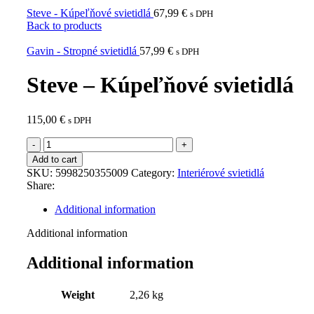
Steve - Kúpeľňové svietidlá
67,99
€
s DPH
Back to products
Gavin - Stropné svietidlá
57,99
€
s DPH
Steve – Kúpeľňové svietidlá
115,00
€
s DPH
Steve
-
Add to cart
Kúpeľňové
SKU:
5998250355009
Category:
Interiérové svietidlá
svietidlá
Share:
quantity
Additional information
Additional information
Additional information
Weight
2,26 kg