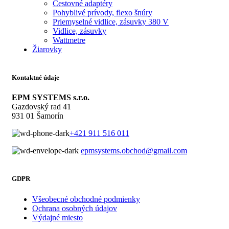
Cestovné adaptéry
Pohyblivé prívody, flexo šnúry
Priemyselné vidlice, zásuvky 380 V
Vidlice, zásuvky
Wattmetre
Žiarovky
Kontaktné údaje
EPM SYSTEMS s.r.o.
Gazdovský rad 41
931 01 Šamorín
+421 911 516 011
epmsystems.obchod@gmail.com
GDPR
Všeobecné obchodné podmienky
Ochrana osobných údajov
Výdajné miesto