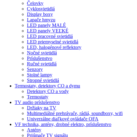
Čelovky
Cyklosvietidlá
Display boxy
Lapače hmyzu
LED panely MALÉ
LED panely VEĽKÉ
LED pracovné svietidlá
LED priemyselné svietidlá
LED, halogénové reflektory
Nočné svietidlá
Príslušenstvo
Ručné svietidlá
Senzory
Stolné lampy
Stropné svietidlá
Termostaty, detektory CO a dymu
Detektory CO a vody
Termostaty
TV audio príslušenstvo
Držiaky na TV
Multimediálné prehrávače, rádiá, soundboxy, wifi
Univerzálne diaľkové ovládače OFA
VF technika, antény, drobné elektro, príslušenstvo
Antény
Prijímače TV signálu