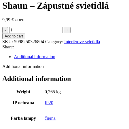
Shaun – Zápustné svietidlá
9,99
€
s DPH
Shaun
-
Add to cart
Zápustné
SKU:
5998250326894
Category:
Interiérové svietidlá
svietidlá
Share:
quantity
Additional information
Additional information
Additional information
Weight
0,265 kg
IP ochrana
IP20
Farba lampy
čierna