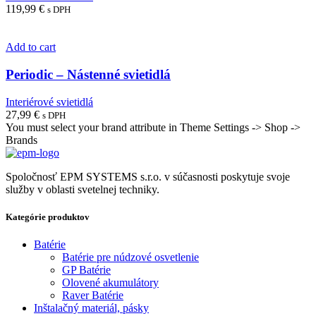
119,99
€
s DPH
Add to cart
Periodic – Nástenné svietidlá
Interiérové svietidlá
27,99
€
s DPH
You must select your brand attribute in Theme Settings -> Shop ->
Brands
Spoločnosť EPM SYSTEMS s.r.o. v súčasnosti poskytuje svoje
služby v oblasti svetelnej techniky.
Kategórie produktov
Batérie
Batérie pre núdzové osvetlenie
GP Batérie
Olovené akumulátory
Raver Batérie
Inštalačný materiál, pásky