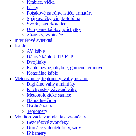
Krabice, víčka
Pásky
Poistkové patróny, ističe, armatúry
Spájkovačky, cín, kolofónia
Svorky, svorkovnice
Uchytenie káblov, príchytky
Zásuvky, vypínače
Interiérové svietidlá
Káble
AV káble
Dátové káble UTP, FTP
Dvojlinky
Káble pevné, ohybné, gumené, gumové
Koaxiálne káble
Meteostanice, teplomery, váhy, ostatné
Digitálne váhy a minútky
Kuchynské, závesné váhy
Meteorologické stanice
Náhradné čidla
Osobné váhy
Teplomery
Monitorovacie zariadenia a zvončeky
Bezdrôtové zvončeky
Domáce videotelefóny, sady
IP kamery