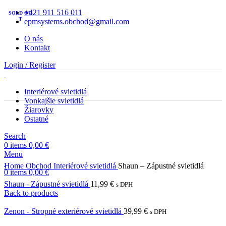
+421 911 516 011
SOLD OU
T
epmsystems.obchod@gmail.com
O nás
Kontakt
Login / Register
Interiérové svietidlá
Vonkajšie svietidlá
Žiarovky
Ostatné
Search
0
items
0,00
€
Menu
Home
Obchod
Interiérové svietidlá
Shaun – Zápustné svietidlá
0
items
0,00
€
Shaun - Zápustné svietidlá
11,99
€
s DPH
Back to products
Zenon - Stropné exteriérové svietidlá
39,99
€
s DPH