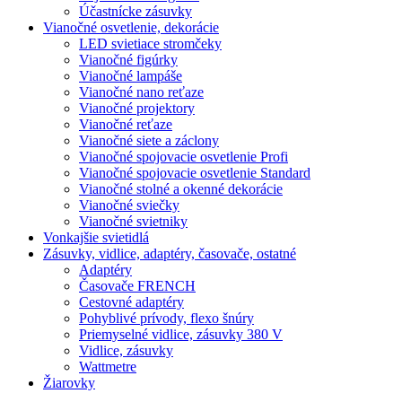
Účastnícke zásuvky
Vianočné osvetlenie, dekorácie
LED svietiace stromčeky
Vianočné figúrky
Vianočné lampáše
Vianočné nano reťaze
Vianočné projektory
Vianočné reťaze
Vianočné siete a záclony
Vianočné spojovacie osvetlenie Profi
Vianočné spojovacie osvetlenie Standard
Vianočné stolné a okenné dekorácie
Vianočné sviečky
Vianočné svietniky
Vonkajšie svietidlá
Zásuvky, vidlice, adaptéry, časovače, ostatné
Adaptéry
Časovače FRENCH
Cestovné adaptéry
Pohyblivé prívody, flexo šnúry
Priemyselné vidlice, zásuvky 380 V
Vidlice, zásuvky
Wattmetre
Žiarovky