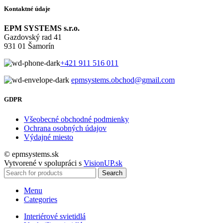
Kontaktné údaje
EPM SYSTEMS s.r.o.
Gazdovský rad 41
931 01 Šamorín
+421 911 516 011
epmsystems.obchod@gmail.com
GDPR
Všeobecné obchodné podmienky
Ochrana osobných údajov
Výdajné miesto
© epmsystems.sk
Vytvorené v spolupráci s
VisionUP.sk
Search
Menu
Categories
Interiérové svietidlá