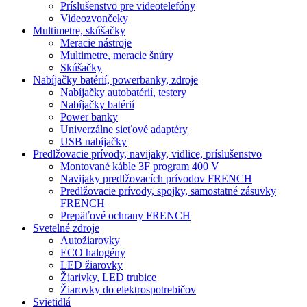
Príslušenstvo pre videotelefóny
Videozvončeky
Multimetre, skúšačky
Meracie nástroje
Multimetre, meracie šnúry
Skúšačky
Nabíjačky batérií, powerbanky, zdroje
Nabíjačky autobatérií, testery
Nabíjačky batérií
Power banky
Univerzálne sieťové adaptéry
USB nabíjačky
Predlžovacie prívody, navijaky, vidlice, príslušenstvo
Montované káble 3F program 400 V
Navijaky predlžovacích prívodov FRENCH
Predlžovacie prívody, spojky, samostatné zásuvky
FRENCH
Prepäťové ochrany FRENCH
Svetelné zdroje
Autožiarovky
ECO halogény
LED žiarovky
Žiarivky, LED trubice
Žiarovky do elektrospotrebičov
Svietidlá