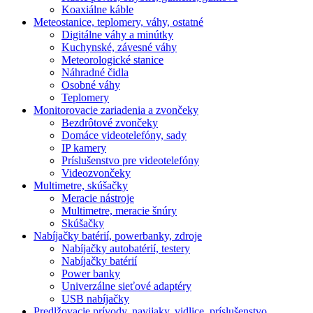
Koaxiálne káble
Meteostanice, teplomery, váhy, ostatné
Digitálne váhy a minútky
Kuchynské, závesné váhy
Meteorologické stanice
Náhradné čidla
Osobné váhy
Teplomery
Monitorovacie zariadenia a zvončeky
Bezdrôtové zvončeky
Domáce videotelefóny, sady
IP kamery
Príslušenstvo pre videotelefóny
Videozvončeky
Multimetre, skúšačky
Meracie nástroje
Multimetre, meracie šnúry
Skúšačky
Nabíjačky batérií, powerbanky, zdroje
Nabíjačky autobatérií, testery
Nabíjačky batérií
Power banky
Univerzálne sieťové adaptéry
USB nabíjačky
Predlžovacie prívody, navijaky, vidlice, príslušenstvo