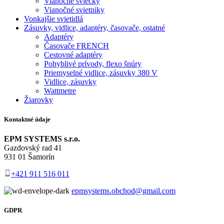
Vianočné sviečky
Vianočné svietniky
Vonkajšie svietidlá
Zásuvky, vidlice, adaptéry, časovače, ostatné
Adaptéry
Časovače FRENCH
Cestovné adaptéry
Pohyblivé prívody, flexo šnúry
Priemyselné vidlice, zásuvky 380 V
Vidlice, zásuvky
Wattmetre
Žiarovky
Kontaktné údaje
EPM SYSTEMS s.r.o.
Gazdovský rad 41
931 01 Šamorín
+421 911 516 011
epmsystems.obchod@gmail.com
GDPR