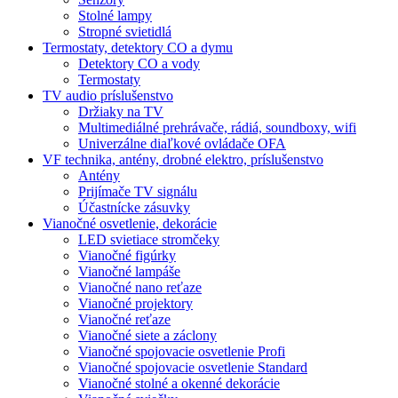
Stolné lampy
Stropné svietidlá
Termostaty, detektory CO a dymu
Detektory CO a vody
Termostaty
TV audio príslušenstvo
Držiaky na TV
Multimediálné prehrávače, rádiá, soundboxy, wifi
Univerzálne diaľkové ovládače OFA
VF technika, antény, drobné elektro, príslušenstvo
Antény
Prijímače TV signálu
Účastnícke zásuvky
Vianočné osvetlenie, dekorácie
LED svietiace stromčeky
Vianočné figúrky
Vianočné lampáše
Vianočné nano reťaze
Vianočné projektory
Vianočné reťaze
Vianočné siete a záclony
Vianočné spojovacie osvetlenie Profi
Vianočné spojovacie osvetlenie Standard
Vianočné stolné a okenné dekorácie