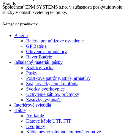
Brands
Spoločnosť EPM SYSTEMS s.r.o. v súčasnosti poskytuje svoje
služby v oblasti svetelnej techniky.
Kategórie produktov
Batérie
Batérie pre núdzové osvetlenie
GP Batérie
Olovené akumulátory
Raver Batérie
Inštalačný materiál, pásky
Krabice, víčka
Pásky
Poistkové patróny, ističe, armatúry
Spájkovačky, cín, kolofónia
Svorky, svorkovnice
Uchytenie káblov, príchytky
Zásuvky, vypínače
Interiérové svietidlá
Káble
AV káble
Dátové káble UTP, FTP
Dvojlinky
Káble pevné, ohybné, gumené, gumové