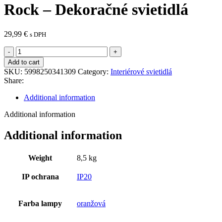
Rock – Dekoračné svietidlá
29,99
€
s DPH
Rock
-
Add to cart
Dekoračné
SKU:
5998250341309
Category:
Interiérové svietidlá
svietidlá
Share:
quantity
Additional information
Additional information
Additional information
Weight
8,5 kg
IP ochrana
IP20
Farba lampy
oranžová