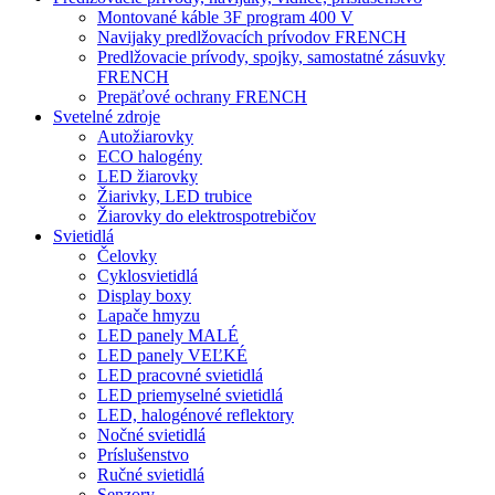
Montované káble 3F program 400 V
Navijaky predlžovacích prívodov FRENCH
Predlžovacie prívody, spojky, samostatné zásuvky
FRENCH
Prepäťové ochrany FRENCH
Svetelné zdroje
Autožiarovky
ECO halogény
LED žiarovky
Žiarivky, LED trubice
Žiarovky do elektrospotrebičov
Svietidlá
Čelovky
Cyklosvietidlá
Display boxy
Lapače hmyzu
LED panely MALÉ
LED panely VEĽKÉ
LED pracovné svietidlá
LED priemyselné svietidlá
LED, halogénové reflektory
Nočné svietidlá
Príslušenstvo
Ručné svietidlá
Senzory