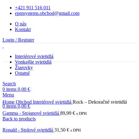
+421 911 516 011
epmsystems.obchod@gmail.com
O nás
Kontakt
Login / Register
Interiérové svietidlá
Vonkajšie svietidlá
Žiarovky
Ostatné
Search
0
items
0,00
€
Menu
Home
Obchod
Interiérové svietidlá
Rock – Dekoračné svietidlá
0
items
0,00
€
Gamma - Stojanové svietidlá
89,99
€
s DPH
Back to products
Ronald - Stolové svietidlá
31,50
€
s DPH