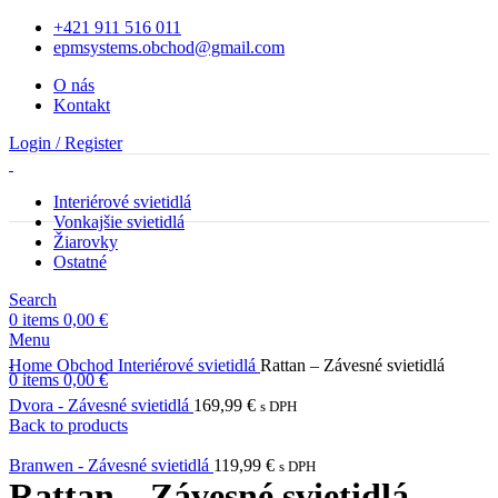
+421 911 516 011
epmsystems.obchod@gmail.com
O nás
Kontakt
Login / Register
Interiérové svietidlá
Vonkajšie svietidlá
Žiarovky
Ostatné
Search
0
items
0,00
€
Menu
Home
Obchod
Interiérové svietidlá
Rattan – Závesné svietidlá
0
items
0,00
€
Dvora - Závesné svietidlá
169,99
€
s DPH
Back to products
Branwen - Závesné svietidlá
119,99
€
s DPH
Rattan – Závesné svietidlá