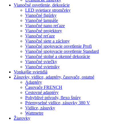
Vianočné osvetlenie, dekorácie
LED svietiace stromčeky
Vianočné figúrky
Vianočné lampáše
Vianočné nano reťaze
Vianočné projektory
Vianočné reťaze
Vianočné siete a záclony
Vianočné spojovacie osvetlenie Profi
Vianočné spojovacie osvetlenie Standard
Vianočné stolné a okenné dekorácie
Vianočné sviečky
Vianočné svietniky
Vonkajšie svietidlá
Zásuvky, vidlice, adaptéry, časovače, ostatné
Adaptéry
Časovače FRENCH
Cestovné adaptéry
Pohyblivé prívody, flexo šnúry
Priemyselné vidlice, zásuvky 380 V
Vidlice, zásuvky
Wattmetre
Žiarovky