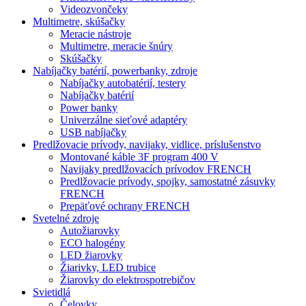
Videozvončeky
Multimetre, skúšačky
Meracie nástroje
Multimetre, meracie šnúry
Skúšačky
Nabíjačky batérií, powerbanky, zdroje
Nabíjačky autobatérií, testery
Nabíjačky batérií
Power banky
Univerzálne sieťové adaptéry
USB nabíjačky
Predlžovacie prívody, navijaky, vidlice, príslušenstvo
Montované káble 3F program 400 V
Navijaky predlžovacích prívodov FRENCH
Predlžovacie prívody, spojky, samostatné zásuvky
FRENCH
Prepäťové ochrany FRENCH
Svetelné zdroje
Autožiarovky
ECO halogény
LED žiarovky
Žiarivky, LED trubice
Žiarovky do elektrospotrebičov
Svietidlá
Čelovky