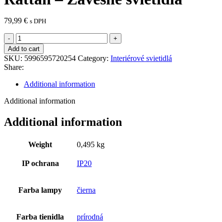
79,99
€
s DPH
Rattan
-
Add to cart
Závesné
SKU:
5996595720254
Category:
Interiérové svietidlá
svietidlá
Share:
quantity
Additional information
Additional information
Additional information
Weight
0,495 kg
IP ochrana
IP20
Farba lampy
čierna
Farba tienidla
prírodná