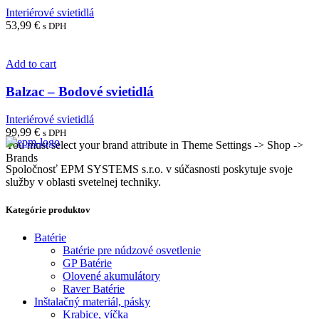
Interiérové svietidlá
53,99
€
s DPH
Add to cart
Balzac – Bodové svietidlá
Interiérové svietidlá
99,99
€
s DPH
You must select your brand attribute in Theme Settings -> Shop ->
Brands
Spoločnosť EPM SYSTEMS s.r.o. v súčasnosti poskytuje svoje
služby v oblasti svetelnej techniky.
Kategórie produktov
Batérie
Batérie pre núdzové osvetlenie
GP Batérie
Olovené akumulátory
Raver Batérie
Inštalačný materiál, pásky
Krabice, víčka