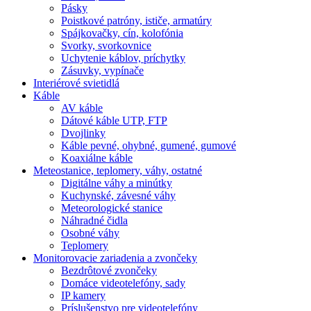
Pásky
Poistkové patróny, ističe, armatúry
Spájkovačky, cín, kolofónia
Svorky, svorkovnice
Uchytenie káblov, príchytky
Zásuvky, vypínače
Interiérové svietidlá
Káble
AV káble
Dátové káble UTP, FTP
Dvojlinky
Káble pevné, ohybné, gumené, gumové
Koaxiálne káble
Meteostanice, teplomery, váhy, ostatné
Digitálne váhy a minútky
Kuchynské, závesné váhy
Meteorologické stanice
Náhradné čidla
Osobné váhy
Teplomery
Monitorovacie zariadenia a zvončeky
Bezdrôtové zvončeky
Domáce videotelefóny, sady
IP kamery
Príslušenstvo pre videotelefóny