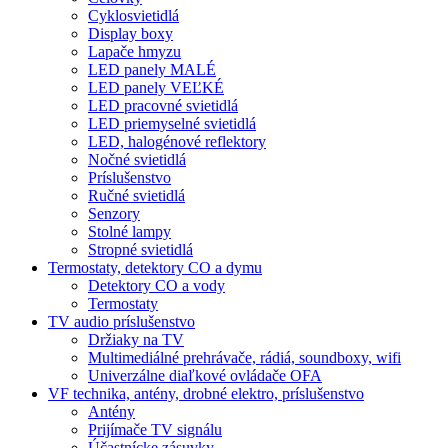
Cyklosvietidlá
Display boxy
Lapače hmyzu
LED panely MALÉ
LED panely VEĽKÉ
LED pracovné svietidlá
LED priemyselné svietidlá
LED, halogénové reflektory
Nočné svietidlá
Príslušenstvo
Ručné svietidlá
Senzory
Stolné lampy
Stropné svietidlá
Termostaty, detektory CO a dymu
Detektory CO a vody
Termostaty
TV audio príslušenstvo
Držiaky na TV
Multimediálné prehrávače, rádiá, soundboxy, wifi
Univerzálne diaľkové ovládače OFA
VF technika, antény, drobné elektro, príslušenstvo
Antény
Prijímače TV signálu
Účastnícke zásuvky