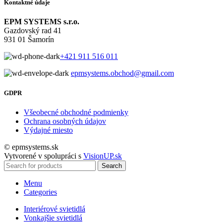
Kontaktné údaje
EPM SYSTEMS s.r.o.
Gazdovský rad 41
931 01 Šamorín
+421 911 516 011
epmsystems.obchod@gmail.com
GDPR
Všeobecné obchodné podmienky
Ochrana osobných údajov
Výdajné miesto
© epmsystems.sk
Vytvorené v spolupráci s
VisionUP.sk
Search
Menu
Categories
Interiérové svietidlá
Vonkajšie svietidlá