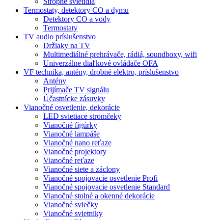
Stropné svietidlá
Termostaty, detektory CO a dymu
Detektory CO a vody
Termostaty
TV audio príslušenstvo
Držiaky na TV
Multimediálné prehrávače, rádiá, soundboxy, wifi
Univerzálne diaľkové ovládače OFA
VF technika, antény, drobné elektro, príslušenstvo
Antény
Prijímače TV signálu
Účastnícke zásuvky
Vianočné osvetlenie, dekorácie
LED svietiace stromčeky
Vianočné figúrky
Vianočné lampáše
Vianočné nano reťaze
Vianočné projektory
Vianočné reťaze
Vianočné siete a záclony
Vianočné spojovacie osvetlenie Profi
Vianočné spojovacie osvetlenie Standard
Vianočné stolné a okenné dekorácie
Vianočné sviečky
Vianočné svietniky