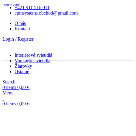
SOLD OUT
+421 911 516 011
epmsystems.obchod@gmail.com
O nás
Kontakt
Login / Register
Interiérové svietidlá
Vonkajšie svietidlá
Žiarovky
Ostatné
Search
0
items
0,00
€
Menu
0
items
0,00
€