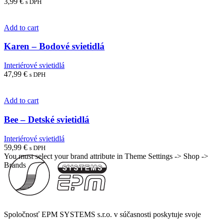
3,99
€
s DPH
Add to cart
Karen – Bodové svietidlá
Interiérové svietidlá
47,99
€
s DPH
Add to cart
Bee – Detské svietidlá
Interiérové svietidlá
59,99
€
s DPH
You must select your brand attribute in Theme Settings -> Shop ->
Brands
Spoločnosť EPM SYSTEMS s.r.o. v súčasnosti poskytuje svoje