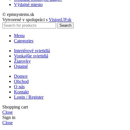
Výdajné miesto
© epmsystems.sk
Vytvorené v spolupráci s
VisionUP.sk
Search
Menu
Categories
Interiérové svietidlá
Vonkajšie svietidlá
Žiarovky
Ostatné
Domov
Obchod
O nás
Kontakt
Login / Register
Shopping cart
Close
Sign in
Close