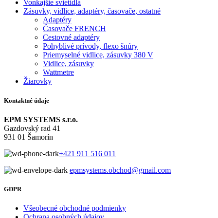
Vonkajšie svietidlá
Zásuvky, vidlice, adaptéry, časovače, ostatné
Adaptéry
Časovače FRENCH
Cestovné adaptéry
Pohyblivé prívody, flexo šnúry
Priemyselné vidlice, zásuvky 380 V
Vidlice, zásuvky
Wattmetre
Žiarovky
Kontaktné údaje
EPM SYSTEMS s.r.o.
Gazdovský rad 41
931 01 Šamorín
+421 911 516 011
epmsystems.obchod@gmail.com
GDPR
Všeobecné obchodné podmienky
Ochrana osobných údajov