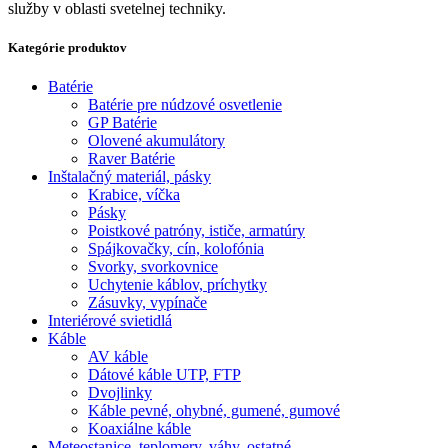
služby v oblasti svetelnej techniky.
Kategórie produktov
Batérie
Batérie pre núdzové osvetlenie
GP Batérie
Olovené akumulátory
Raver Batérie
Inštalačný materiál, pásky
Krabice, víčka
Pásky
Poistkové patróny, ističe, armatúry
Spájkovačky, cín, kolofónia
Svorky, svorkovnice
Uchytenie káblov, príchytky
Zásuvky, vypínače
Interiérové svietidlá
Káble
AV káble
Dátové káble UTP, FTP
Dvojlinky
Káble pevné, ohybné, gumené, gumové
Koaxiálne káble
Meteostanice, teplomery, váhy, ostatné