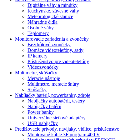
Digitálne váhy a minútky
Kuchynské, závesné váhy
Meteorologické stanice
Náhradné čidla
Osobné váhy
Teplomery
Monitorovacie zariadenia a zvončeky
Bezdrôtové zvončeky
Domáce videotelefóny, sady
IP kamery
Príslušenstvo pre videotelefóny
Videozvončeky
Multimetre, skúšačky
Meracie nástroje
Multimetre, meracie šnúry
Skúšačky
Nabíjačky batérií, powerbanky, zdroje
Nabíjačky autobatérií, testery
Nabíjačky batérií
Power banky
Univerzálne sieťové adaptéry
USB nabíjačky
Predlžovacie prívody, navijaky, vidlice, príslušenstvo
Montované káble 3F program 400 V