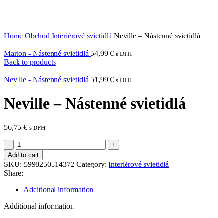
Home
Obchod
Interiérové svietidlá
Neville – Nástenné svietidlá
Marlon - Nástenné svietidlá
54,99
€
s DPH
Back to products
Neville - Nástenné svietidlá
51,99
€
s DPH
Neville – Nástenné svietidlá
56,75
€
s DPH
Neville
-
Add to cart
Nástenné
SKU:
5998250314372
Category:
Interiérové svietidlá
svietidlá
Share:
quantity
Additional information
Additional information