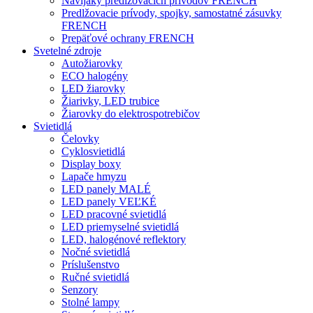
Navijaky predlžovacích prívodov FRENCH
Predlžovacie prívody, spojky, samostatné zásuvky
FRENCH
Prepäťové ochrany FRENCH
Svetelné zdroje
Autožiarovky
ECO halogény
LED žiarovky
Žiarivky, LED trubice
Žiarovky do elektrospotrebičov
Svietidlá
Čelovky
Cyklosvietidlá
Display boxy
Lapače hmyzu
LED panely MALÉ
LED panely VEĽKÉ
LED pracovné svietidlá
LED priemyselné svietidlá
LED, halogénové reflektory
Nočné svietidlá
Príslušenstvo
Ručné svietidlá
Senzory
Stolné lampy