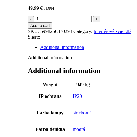
49,99
€
s DPH
Minka
-
Add to cart
Dekoračné
SKU:
5998250370293
Category:
Interiérové svietidlá
svietidlá
Share:
quantity
Additional information
Additional information
Additional information
Weight
1,949 kg
IP ochrana
IP20
Farba lampy
strieborná
Farba tienidla
modrá