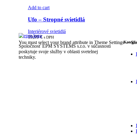
Add to cart
Ufo – Stropné svietidlá
Interiérové svietidlá
19,99
€
s DPH
You must select your brand attribute in Theme Settings -> S
Kategór
Spoločnosť EPM SYSTEMS s.r.o. v súčasnosti
poskytuje svoje služby v oblasti svetelnej
techniky.