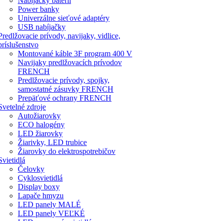
Nabíjačky batérií
Power banky
Univerzálne sieťové adaptéry
USB nabíjačky
Predlžovacie prívody, navijaky, vidlice,
príslušenstvo
Montované káble 3F program 400 V
Navijaky predlžovacích prívodov
FRENCH
Predlžovacie prívody, spojky,
samostatné zásuvky FRENCH
Prepäťové ochrany FRENCH
Svetelné zdroje
Autožiarovky
ECO halogény
LED žiarovky
Žiarivky, LED trubice
Žiarovky do elektrospotrebičov
Svietidlá
Čelovky
Cyklosvietidlá
Display boxy
Lapače hmyzu
LED panely MALÉ
LED panely VEĽKÉ