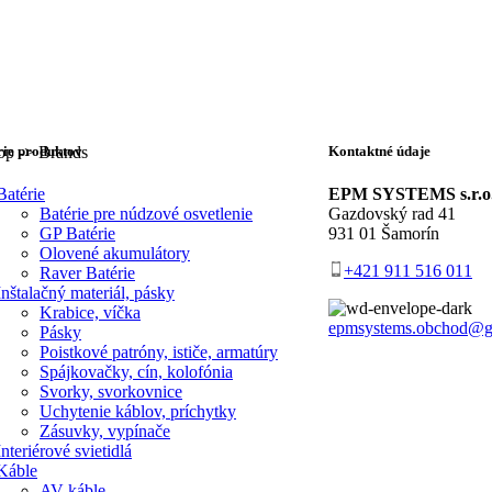
hop -> Brands
ie produktov
Kontaktné údaje
Batérie
EPM SYSTEMS s.r.o
Batérie pre núdzové osvetlenie
Gazdovský rad 41
GP Batérie
931 01 Šamorín
Olovené akumulátory
+421 911 516 011
Raver Batérie
Inštalačný materiál, pásky
Krabice, víčka
epmsystems.obchod@g
Pásky
Poistkové patróny, ističe, armatúry
Spájkovačky, cín, kolofónia
Svorky, svorkovnice
Uchytenie káblov, príchytky
Zásuvky, vypínače
Interiérové svietidlá
Káble
AV káble