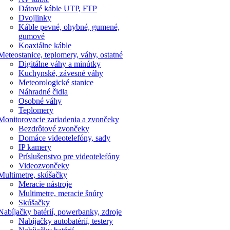
Dátové káble UTP, FTP
Dvojlinky
Káble pevné, ohybné, gumené,
gumové
Koaxiálne káble
Meteostanice, teplomery, váhy, ostatné
Digitálne váhy a minútky
Kuchynské, závesné váhy
Meteorologické stanice
Náhradné čidla
Osobné váhy
Teplomery
Monitorovacie zariadenia a zvončeky
Bezdrôtové zvončeky
Domáce videotelefóny, sady
IP kamery
Príslušenstvo pre videotelefóny
Videozvončeky
Multimetre, skúšačky
Meracie nástroje
Multimetre, meracie šnúry
Skúšačky
Nabíjačky batérií, powerbanky, zdroje
Nabíjačky autobatérií, testery