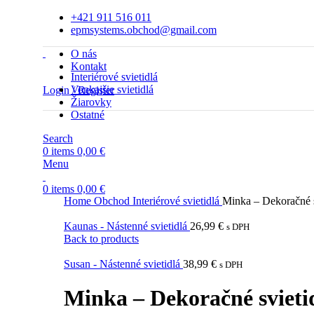
+421 911 516 011
epmsystems.obchod@gmail.com
O nás
Kontakt
Interiérové svietidlá
Vonkajšie svietidlá
Login / Register
Žiarovky
Ostatné
Search
0
items
0,00
€
Menu
0
items
0,00
€
Home
Obchod
Interiérové svietidlá
Minka – Dekoračné s
Kaunas - Nástenné svietidlá
26,99
€
s DPH
Back to products
Susan - Nástenné svietidlá
38,99
€
s DPH
Minka – Dekoračné svieti