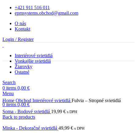
+421 911 516 011
epmsystems.obchod@gmail.com
O nás
Kontakt
Login / Register
Interiérové svietidlá
Vonkajšie svietidlá
Žiarovky
Ostatné
Search
0
items
0,00
€
Menu
Home
Obchod
Interiérové svietidlá
Fulvia – Stropné svietidlá
0
items
0,00
€
Soma - Bodové svietidlá
19,99
€
s DPH
Back to products
Minka - Dekoračné svietidlá
49,99
€
s DPH