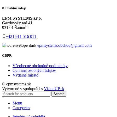
Kontaktné údaje
EPM SYSTEMS s.r.o.
Gazdovský rad 41
931 01 Šamorín
+421 911 516 011
epmsystems.obchod@gmail.com
GDPR
Všeobecné obchodné podmienky
Ochrana osobných údajov
Výdajné miesto
© epmsystems.sk
Vytvorené v spolupráci s
VisionUP.sk
Search
Menu
Categories
Interiérové svietidlá