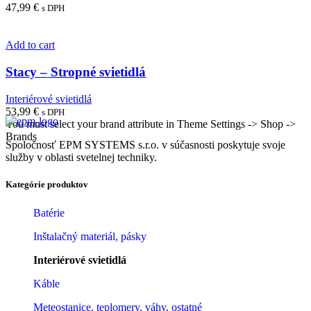
47,99
€
s DPH
Add to cart
Stacy – Stropné svietidlá
Interiérové svietidlá
53,99
€
s DPH
You must select your brand attribute in Theme Settings -> Shop ->
Brands
Spoločnosť EPM SYSTEMS s.r.o. v súčasnosti poskytuje svoje
služby v oblasti svetelnej techniky.
Kategórie produktov
Batérie
Inštalačný materiál, pásky
Interiérové svietidlá
Káble
Meteostanice, teplomery, váhy, ostatné