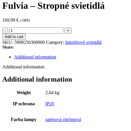
Fulvia – Stropné svietidlá
169,99
€
s DPH
Fulvia
-
Add to cart
Stropné
SKU:
5998250368900
Category:
Interiérové svietidlá
svietidlá
Share:
quantity
Additional information
Additional information
Additional information
Weight
2,64 kg
IP ochrana
IP20
Farba lampy
saténová chrómová