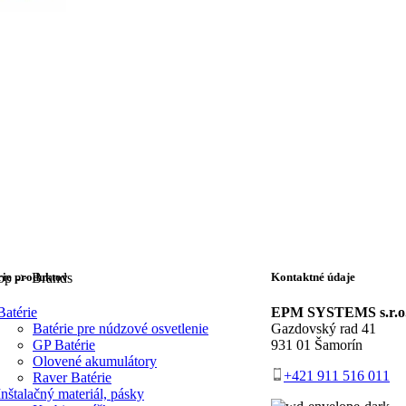
hop -> Brands
ie produktov
Kontaktné údaje
Batérie
EPM SYSTEMS s.r.o
Batérie pre núdzové osvetlenie
Gazdovský rad 41
GP Batérie
931 01 Šamorín
Olovené akumulátory
+421 911 516 011
Raver Batérie
Inštalačný materiál, pásky