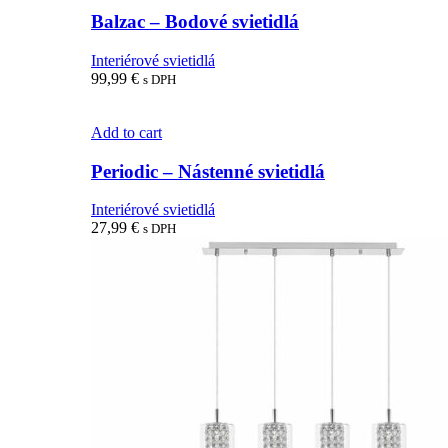
Balzac – Bodové svietidlá
Interiérové svietidlá
99,99
€
s DPH
Add to cart
Periodic – Nástenné svietidlá
Interiérové svietidlá
27,99
€
s DPH