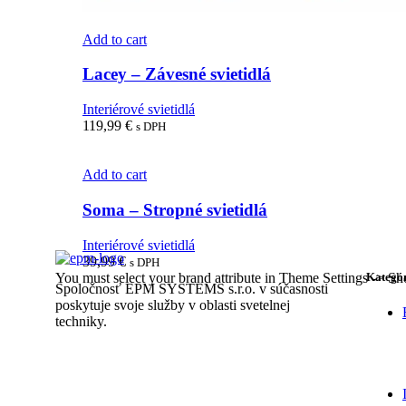
Add to cart
Lacey – Závesné svietidlá
Interiérové svietidlá
119,99
€
s DPH
Add to cart
Soma – Stropné svietidlá
Interiérové svietidlá
39,99
€
s DPH
You must select your brand attribute in Theme Settings -> S
Kategór
Spoločnosť EPM SYSTEMS s.r.o. v súčasnosti
poskytuje svoje služby v oblasti svetelnej
techniky.