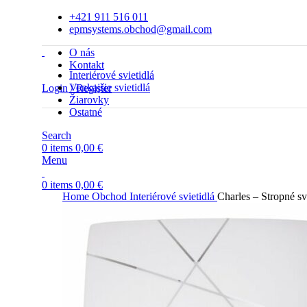
+421 911 516 011
epmsystems.obchod@gmail.com
O nás
Kontakt
Interiérové svietidlá
Vonkajšie svietidlá
Login / Register
Žiarovky
Ostatné
Search
0
items
0,00
€
Menu
0
items
0,00
€
Home
Obchod
Interiérové svietidlá
Charles – Stropné sv