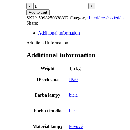
Charles
-
Add to cart
Stropné
SKU:
5998250338392
Category:
Interiérové svietidlá
svietidlá
Share:
quantity
Additional information
Additional information
Additional information
Weight
1,6 kg
IP ochrana
IP20
Farba lampy
biela
Farba tienidla
biela
Materiál lampy
kovové