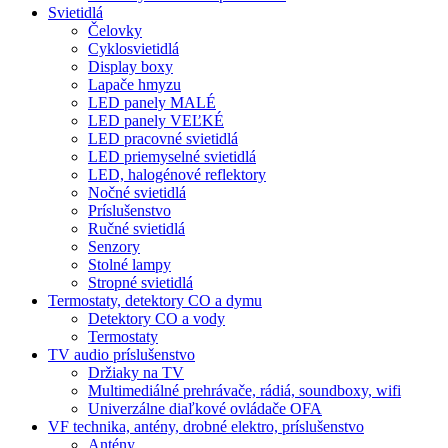
Svietidlá
Čelovky
Cyklosvietidlá
Display boxy
Lapače hmyzu
LED panely MALÉ
LED panely VEĽKÉ
LED pracovné svietidlá
LED priemyselné svietidlá
LED, halogénové reflektory
Nočné svietidlá
Príslušenstvo
Ručné svietidlá
Senzory
Stolné lampy
Stropné svietidlá
Termostaty, detektory CO a dymu
Detektory CO a vody
Termostaty
TV audio príslušenstvo
Držiaky na TV
Multimediálné prehrávače, rádiá, soundboxy, wifi
Univerzálne diaľkové ovládače OFA
VF technika, antény, drobné elektro, príslušenstvo
Antény