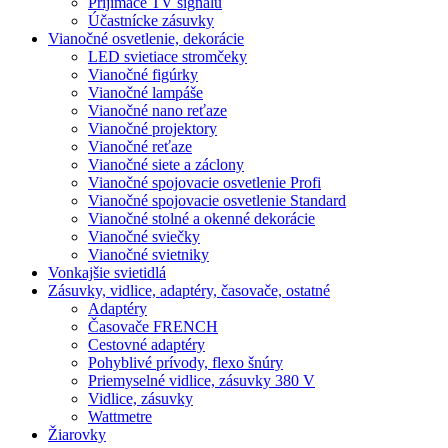
Prijímače TV signálu
Účastnícke zásuvky
Vianočné osvetlenie, dekorácie
LED svietiace stromčeky
Vianočné figúrky
Vianočné lampáše
Vianočné nano reťaze
Vianočné projektory
Vianočné reťaze
Vianočné siete a záclony
Vianočné spojovacie osvetlenie Profi
Vianočné spojovacie osvetlenie Standard
Vianočné stolné a okenné dekorácie
Vianočné sviečky
Vianočné svietniky
Vonkajšie svietidlá
Zásuvky, vidlice, adaptéry, časovače, ostatné
Adaptéry
Časovače FRENCH
Cestovné adaptéry
Pohyblivé prívody, flexo šnúry
Priemyselné vidlice, zásuvky 380 V
Vidlice, zásuvky
Wattmetre
Žiarovky