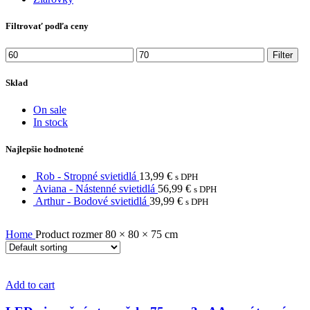
Filtrovať podľa ceny
Min
Max
Filter
price
price
Sklad
On sale
In stock
Najlepšie hodnotené
Rob - Stropné svietidlá
13,99
€
s DPH
Aviana - Nástenné svietidlá
56,99
€
s DPH
Arthur - Bodové svietidlá
39,99
€
s DPH
Home
Product rozmer
80 × 80 × 75 cm
Add to cart