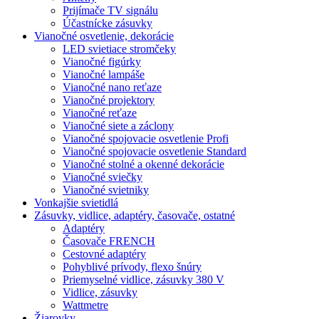
Prijímače TV signálu
Účastnícke zásuvky
Vianočné osvetlenie, dekorácie
LED svietiace stromčeky
Vianočné figúrky
Vianočné lampáše
Vianočné nano reťaze
Vianočné projektory
Vianočné reťaze
Vianočné siete a záclony
Vianočné spojovacie osvetlenie Profi
Vianočné spojovacie osvetlenie Standard
Vianočné stolné a okenné dekorácie
Vianočné sviečky
Vianočné svietniky
Vonkajšie svietidlá
Zásuvky, vidlice, adaptéry, časovače, ostatné
Adaptéry
Časovače FRENCH
Cestovné adaptéry
Pohyblivé prívody, flexo šnúry
Priemyselné vidlice, zásuvky 380 V
Vidlice, zásuvky
Wattmetre
Žiarovky