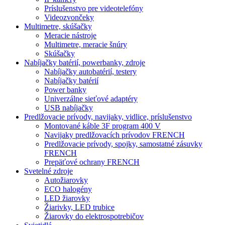
Príslušenstvo pre videotelefóny
Videozvončeky
Multimetre, skúšačky
Meracie nástroje
Multimetre, meracie šnúry
Skúšačky
Nabíjačky batérií, powerbanky, zdroje
Nabíjačky autobatérií, testery
Nabíjačky batérií
Power banky
Univerzálne sieťové adaptéry
USB nabíjačky
Predlžovacie prívody, navijaky, vidlice, príslušenstvo
Montované káble 3F program 400 V
Navijaky predlžovacích prívodov FRENCH
Predlžovacie prívody, spojky, samostatné zásuvky
FRENCH
Prepäťové ochrany FRENCH
Svetelné zdroje
Autožiarovky
ECO halogény
LED žiarovky
Žiarivky, LED trubice
Žiarovky do elektrospotrebičov