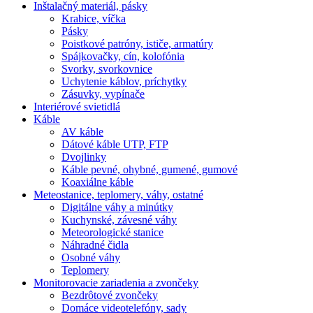
Inštalačný materiál, pásky
Krabice, víčka
Pásky
Poistkové patróny, ističe, armatúry
Spájkovačky, cín, kolofónia
Svorky, svorkovnice
Uchytenie káblov, príchytky
Zásuvky, vypínače
Interiérové svietidlá
Káble
AV káble
Dátové káble UTP, FTP
Dvojlinky
Káble pevné, ohybné, gumené, gumové
Koaxiálne káble
Meteostanice, teplomery, váhy, ostatné
Digitálne váhy a minútky
Kuchynské, závesné váhy
Meteorologické stanice
Náhradné čidla
Osobné váhy
Teplomery
Monitorovacie zariadenia a zvončeky
Bezdrôtové zvončeky
Domáce videotelefóny, sady