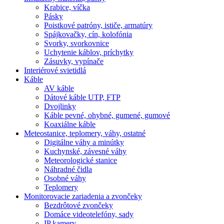
Krabice, víčka
Pásky
Poistkové patróny, ističe, armatúry
Spájkovačky, cín, kolofónia
Svorky, svorkovnice
Uchytenie káblov, príchytky
Zásuvky, vypínače
Interiérové svietidlá
Káble
AV káble
Dátové káble UTP, FTP
Dvojlinky
Káble pevné, ohybné, gumené, gumové
Koaxiálne káble
Meteostanice, teplomery, váhy, ostatné
Digitálne váhy a minútky
Kuchynské, závesné váhy
Meteorologické stanice
Náhradné čidla
Osobné váhy
Teplomery
Monitorovacie zariadenia a zvončeky
Bezdrôtové zvončeky
Domáce videotelefóny, sady
IP kamery