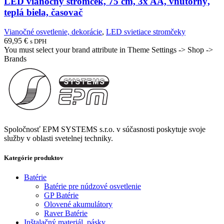
LED vianočný stromček, 75 cm, 3x AA, vnútorný,
teplá biela, časovač
Vianočné osvetlenie, dekorácie
,
LED svietiace stromčeky
69,95
€
s DPH
You must select your brand attribute in Theme Settings -> Shop ->
Brands
Spoločnosť EPM SYSTEMS s.r.o. v súčasnosti poskytuje svoje
služby v oblasti svetelnej techniky.
Kategórie produktov
Batérie
Batérie pre núdzové osvetlenie
GP Batérie
Olovené akumulátory
Raver Batérie
Inštalačný materiál, pásky