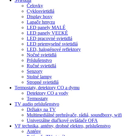
Svietidlá
Čelovky
Cyklosvietidlá
Display boxy
Lapače hmyzu
LED panely MALÉ
LED panely VEĽKÉ
LED pracovné svietidlá
LED priemyselné svietidlá
LED, halogénové reflektory
Nočné svietidlá
Príslušenstvo
Ručné svietidlá
Senzory
Stolné lampy
Stropné svietidlá
Termostaty, detektory CO a dymu
Detektory CO a vody
Termostaty
TV audio príslušenstvo
Držiaky na TV
Multimediálné prehrávače, rádiá, soundboxy, wifi
Univerzálne diaľkové ovládače OFA
VF technika, antény, drobné elektro, príslušenstvo
Antény