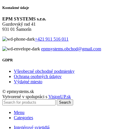
Kontaktné údaje
EPM SYSTEMS s.r.o.
Gazdovský rad 41
931 01 Šamorín
+421 911 516 011
epmsystems.obchod@gmail.com
GDPR
Všeobecné obchodné podmienky
Ochrana osobných údajov
Výdajné miesto
© epmsystems.sk
Vytvorené v spolupráci s
VisionUP.sk
Search
Menu
Categories
Interiérové svietidlá