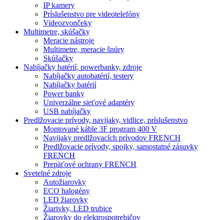
IP kamery
Príslušenstvo pre videotelefóny
Videozvončeky
Multimetre, skúšačky
Meracie nástroje
Multimetre, meracie šnúry
Skúšačky
Nabíjačky batérií, powerbanky, zdroje
Nabíjačky autobatérií, testery
Nabíjačky batérií
Power banky
Univerzálne sieťové adaptéry
USB nabíjačky
Predlžovacie prívody, navijaky, vidlice, príslušenstvo
Montované káble 3F program 400 V
Navijaky predlžovacích prívodov FRENCH
Predlžovacie prívody, spojky, samostatné zásuvky
FRENCH
Prepäťové ochrany FRENCH
Svetelné zdroje
Autožiarovky
ECO halogény
LED žiarovky
Žiarivky, LED trubice
Žiarovky do elektrospotrebičov