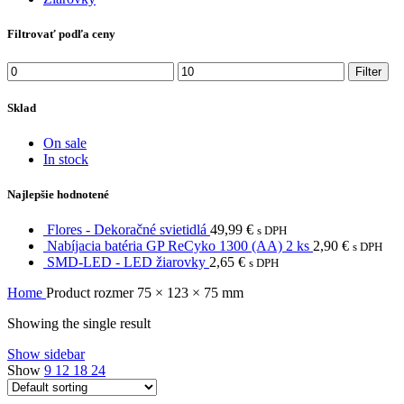
Filtrovať podľa ceny
Min
Max
Filter
price
price
Sklad
On sale
In stock
Najlepšie hodnotené
Flores - Dekoračné svietidlá
49,99
€
s DPH
Nabíjacia batéria GP ReCyko 1300 (AA) 2 ks
2,90
€
s DPH
SMD-LED - LED žiarovky
2,65
€
s DPH
Home
Product rozmer
75 × 123 × 75 mm
Showing the single result
Show sidebar
Show
9
12
18
24