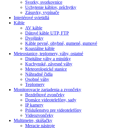
Svorky, svorkovnice
Uchytenie káblov, príchytky
Zásuvky, vypínače
Interiérové svietidlá
Káble
AV káble
Dátové káble UTP, FTP
Dvojlinky
Káble pevné, ohybné, gumené, gumové
Koaxiálne káble
Meteostanice, teplomery, váhy, ostatné
Digitálne váhy a minútky
Kuchynské, závesné váhy
Meteorologické stanice
Náhradné čidla
Osobné váhy
Teplomery
Monitorovacie zariadenia a zvončeky
Bezdrôtové zvončeky
Domáce videotelefóny, sady
IP kamery
Príslušenstvo pre videotelefóny
Videozvončeky
Multimetre, skúšačky
Meracie nástroje