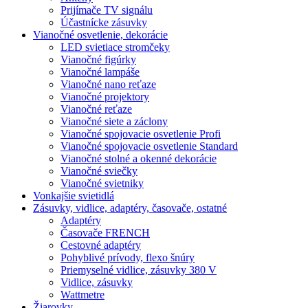
Prijímače TV signálu
Účastnícke zásuvky
Vianočné osvetlenie, dekorácie
LED svietiace stromčeky
Vianočné figúrky
Vianočné lampáše
Vianočné nano reťaze
Vianočné projektory
Vianočné reťaze
Vianočné siete a záclony
Vianočné spojovacie osvetlenie Profi
Vianočné spojovacie osvetlenie Standard
Vianočné stolné a okenné dekorácie
Vianočné sviečky
Vianočné svietniky
Vonkajšie svietidlá
Zásuvky, vidlice, adaptéry, časovače, ostatné
Adaptéry
Časovače FRENCH
Cestovné adaptéry
Pohyblivé prívody, flexo šnúry
Priemyselné vidlice, zásuvky 380 V
Vidlice, zásuvky
Wattmetre
Žiarovky