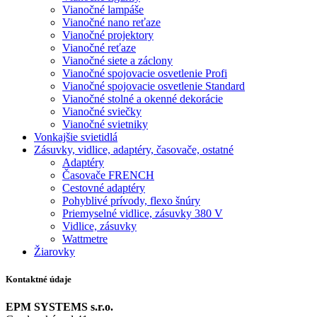
Vianočné lampáše
Vianočné nano reťaze
Vianočné projektory
Vianočné reťaze
Vianočné siete a záclony
Vianočné spojovacie osvetlenie Profi
Vianočné spojovacie osvetlenie Standard
Vianočné stolné a okenné dekorácie
Vianočné sviečky
Vianočné svietniky
Vonkajšie svietidlá
Zásuvky, vidlice, adaptéry, časovače, ostatné
Adaptéry
Časovače FRENCH
Cestovné adaptéry
Pohyblivé prívody, flexo šnúry
Priemyselné vidlice, zásuvky 380 V
Vidlice, zásuvky
Wattmetre
Žiarovky
Kontaktné údaje
EPM SYSTEMS s.r.o.