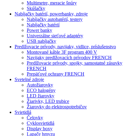
Multimetre, meracie šnúry
Skúšačky
Nabíjačky batérií, powerbanky, zdroje
Nabíjačky autobatérií, testery
Nabíjačky batérií
Power banky
Univerzálne sieťové adaptéry
USB nabíjačky
Predlžovacie prívody, navijaky, vidlice, príslušenstvo
Montované káble 3F program 400 V
Navijaky predlžovacích prívodov FRENCH
Predlžovacie prívody, spojky, samostatné zásuvky
FRENCH
Prepäťové ochrany FRENCH
Svetelné zdroje
Autožiarovky
ECO halogény
LED žiarovky
Žiarivky, LED trubice
Žiarovky do elektrospotrebičov
Svietidlá
Čelovky
Cyklosvietidlá
Display boxy
Lapače hmyzu