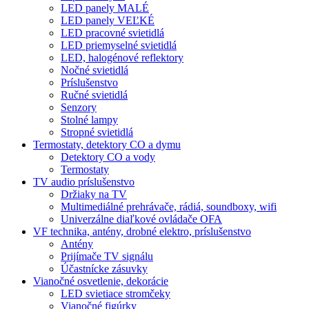
LED panely MALÉ
LED panely VEĽKÉ
LED pracovné svietidlá
LED priemyselné svietidlá
LED, halogénové reflektory
Nočné svietidlá
Príslušenstvo
Ručné svietidlá
Senzory
Stolné lampy
Stropné svietidlá
Termostaty, detektory CO a dymu
Detektory CO a vody
Termostaty
TV audio príslušenstvo
Držiaky na TV
Multimediálné prehrávače, rádiá, soundboxy, wifi
Univerzálne diaľkové ovládače OFA
VF technika, antény, drobné elektro, príslušenstvo
Antény
Prijímače TV signálu
Účastnícke zásuvky
Vianočné osvetlenie, dekorácie
LED svietiace stromčeky
Vianočné figúrky