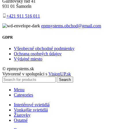
Gazdovský rad 41
931 01 Šamorín
+421 911 516 011
epmsystems.obchod@gmail.com
GDPR
Všeobecné obchodné podmienky
Ochrana osobných údajov
Výdajné miesto
© epmsystems.sk
Vytvorené v spolupráci s
VisionUP.sk
Search
Menu
Categories
Interiérové svietidlá
Vonkajšie svietidlá
Žiarovky
Ostatné