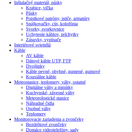
Inštalačný materiál, pásky
Krabice, víčka
Pásky
Poistkové patróny, ističe, armatúry
Spájkovačky, cín, kolofónia
Svorky, svorkovnice
Uchytenie káblov, príchytky
Zásuvky, vypínače
Interiérové svietidlá
Káble
AV káble
Dátové káble UTP, FTP
Dvojlinky
Káble pevné, ohybné, gumené, gumové
Koaxiálne káble
Meteostanice, teplomery, váhy, ostatné
Digitálne váhy a minútky
Kuchynské, závesné váhy
Meteorologické stanice
Náhradné čidla
Osobné váhy
Teplomery
Monitorovacie zariadenia a zvončeky
Bezdrôtové zvončeky
Domáce videotelefóny, sady