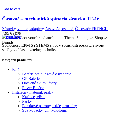
Add to cart
Časovač – mechanická spínacia zásuvka TF-16
Zásuvky, vidlice, adaptéry, časovače, ostatné
,
Časovače FRENCH
7,95
€
s DPH
You must select your brand attribute in Theme Settings -> Shop ->
Brands
Spoločnosť EPM SYSTEMS s.r.o. v súčasnosti poskytuje svoje
služby v oblasti svetelnej techniky.
Kategórie produktov
Batérie
Batérie pre núdzové osvetlenie
GP Batérie
Olovené akumulátory
Raver Batérie
Inštalačný materiál, pásky
Krabice, víčka
Pásky
Poistkové patróny, ističe, armatúry
Spájkovačky, cín, kolofónia