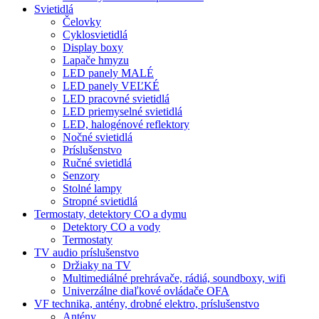
Svietidlá
Čelovky
Cyklosvietidlá
Display boxy
Lapače hmyzu
LED panely MALÉ
LED panely VEĽKÉ
LED pracovné svietidlá
LED priemyselné svietidlá
LED, halogénové reflektory
Nočné svietidlá
Príslušenstvo
Ručné svietidlá
Senzory
Stolné lampy
Stropné svietidlá
Termostaty, detektory CO a dymu
Detektory CO a vody
Termostaty
TV audio príslušenstvo
Držiaky na TV
Multimediálné prehrávače, rádiá, soundboxy, wifi
Univerzálne diaľkové ovládače OFA
VF technika, antény, drobné elektro, príslušenstvo
Antény