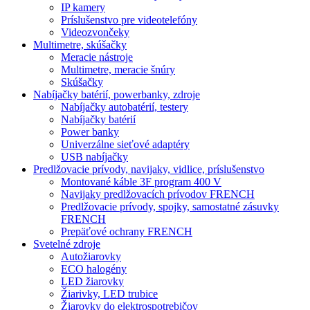
IP kamery
Príslušenstvo pre videotelefóny
Videozvončeky
Multimetre, skúšačky
Meracie nástroje
Multimetre, meracie šnúry
Skúšačky
Nabíjačky batérií, powerbanky, zdroje
Nabíjačky autobatérií, testery
Nabíjačky batérií
Power banky
Univerzálne sieťové adaptéry
USB nabíjačky
Predlžovacie prívody, navijaky, vidlice, príslušenstvo
Montované káble 3F program 400 V
Navijaky predlžovacích prívodov FRENCH
Predlžovacie prívody, spojky, samostatné zásuvky
FRENCH
Prepäťové ochrany FRENCH
Svetelné zdroje
Autožiarovky
ECO halogény
LED žiarovky
Žiarivky, LED trubice
Žiarovky do elektrospotrebičov