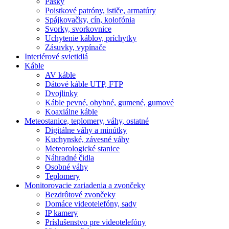
Pásky
Poistkové patróny, ističe, armatúry
Spájkovačky, cín, kolofónia
Svorky, svorkovnice
Uchytenie káblov, príchytky
Zásuvky, vypínače
Interiérové svietidlá
Káble
AV káble
Dátové káble UTP, FTP
Dvojlinky
Káble pevné, ohybné, gumené, gumové
Koaxiálne káble
Meteostanice, teplomery, váhy, ostatné
Digitálne váhy a minútky
Kuchynské, závesné váhy
Meteorologické stanice
Náhradné čidla
Osobné váhy
Teplomery
Monitorovacie zariadenia a zvončeky
Bezdrôtové zvončeky
Domáce videotelefóny, sady
IP kamery
Príslušenstvo pre videotelefóny