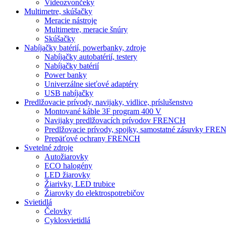
Videozvončeky
Multimetre, skúšačky
Meracie nástroje
Multimetre, meracie šnúry
Skúšačky
Nabíjačky batérií, powerbanky, zdroje
Nabíjačky autobatérií, testery
Nabíjačky batérií
Power banky
Univerzálne sieťové adaptéry
USB nabíjačky
Predlžovacie prívody, navijaky, vidlice, príslušenstvo
Montované káble 3F program 400 V
Navijaky predlžovacích prívodov FRENCH
Predlžovacie prívody, spojky, samostatné zásuvky FR
Prepäťové ochrany FRENCH
Svetelné zdroje
Autožiarovky
ECO halogény
LED žiarovky
Žiarivky, LED trubice
Žiarovky do elektrospotrebičov
Svietidlá
Čelovky
Cyklosvietidlá