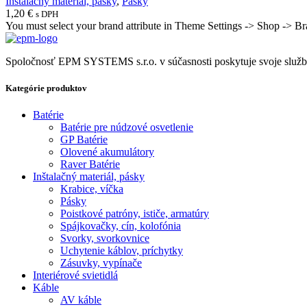
Inštalačný materiál, pásky
,
Pásky
1,20
€
s DPH
You must select your brand attribute in Theme Settings -> Shop -> B
Spoločnosť EPM SYSTEMS s.r.o. v súčasnosti poskytuje svoje služby 
Kategórie produktov
Batérie
Batérie pre núdzové osvetlenie
GP Batérie
Olovené akumulátory
Raver Batérie
Inštalačný materiál, pásky
Krabice, víčka
Pásky
Poistkové patróny, ističe, armatúry
Spájkovačky, cín, kolofónia
Svorky, svorkovnice
Uchytenie káblov, príchytky
Zásuvky, vypínače
Interiérové svietidlá
Káble
AV káble