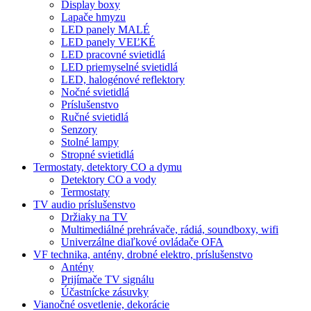
Display boxy
Lapače hmyzu
LED panely MALÉ
LED panely VEĽKÉ
LED pracovné svietidlá
LED priemyselné svietidlá
LED, halogénové reflektory
Nočné svietidlá
Príslušenstvo
Ručné svietidlá
Senzory
Stolné lampy
Stropné svietidlá
Termostaty, detektory CO a dymu
Detektory CO a vody
Termostaty
TV audio príslušenstvo
Držiaky na TV
Multimediálné prehrávače, rádiá, soundboxy, wifi
Univerzálne diaľkové ovládače OFA
VF technika, antény, drobné elektro, príslušenstvo
Antény
Prijímače TV signálu
Účastnícke zásuvky
Vianočné osvetlenie, dekorácie