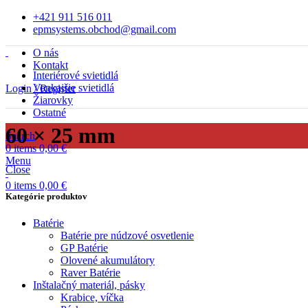
+421 911 516 011
epmsystems.obchod@gmail.com
O nás
Kontakt
Interiérové svietidlá
Vonkajšie svietidlá
Login / Register
Žiarovky
Ostatné
60 × 25 mm
Search
0
items
0,00
€
Menu
Close
0
items
0,00
€
Kategórie produktov
Batérie
Batérie pre núdzové osvetlenie
GP Batérie
Olovené akumulátory
Raver Batérie
Inštalačný materiál, pásky
Krabice, víčka