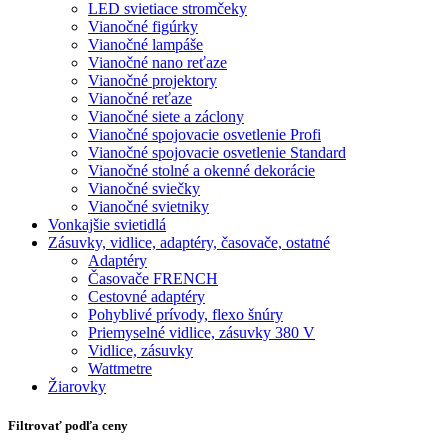
LED svietiace stromčeky
Vianočné figúrky
Vianočné lampáše
Vianočné nano reťaze
Vianočné projektory
Vianočné reťaze
Vianočné siete a záclony
Vianočné spojovacie osvetlenie Profi
Vianočné spojovacie osvetlenie Standard
Vianočné stolné a okenné dekorácie
Vianočné sviečky
Vianočné svietniky
Vonkajšie svietidlá
Zásuvky, vidlice, adaptéry, časovače, ostatné
Adaptéry
Časovače FRENCH
Cestovné adaptéry
Pohyblivé prívody, flexo šnúry
Priemyselné vidlice, zásuvky 380 V
Vidlice, zásuvky
Wattmetre
Žiarovky
Filtrovať podľa ceny