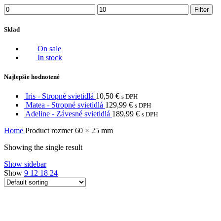
Min
Max
Filter
price
price
Sklad
On sale
In stock
Najlepšie hodnotené
Iris - Stropné svietidlá
10,50
€
s DPH
Matea - Stropné svietidlá
129,99
€
s DPH
Adeline - Závesné svietidlá
189,99
€
s DPH
Home
Product rozmer
60 × 25 mm
Showing the single result
Show sidebar
Show
9
12
18
24