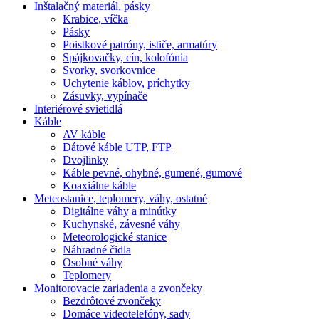
Inštalačný materiál, pásky
Krabice, víčka
Pásky
Poistkové patróny, ističe, armatúry
Spájkovačky, cín, kolofónia
Svorky, svorkovnice
Uchytenie káblov, príchytky
Zásuvky, vypínače
Interiérové svietidlá
Káble
AV káble
Dátové káble UTP, FTP
Dvojlinky
Káble pevné, ohybné, gumené, gumové
Koaxiálne káble
Meteostanice, teplomery, váhy, ostatné
Digitálne váhy a minútky
Kuchynské, závesné váhy
Meteorologické stanice
Náhradné čidla
Osobné váhy
Teplomery
Monitorovacie zariadenia a zvončeky
Bezdrôtové zvončeky
Domáce videotelefóny, sady