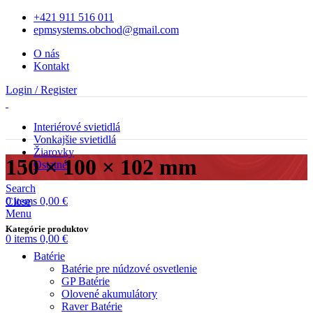
+421 911 516 011
epmsystems.obchod@gmail.com
O nás
Kontakt
Login / Register
Interiérové svietidlá
Vonkajšie svietidlá
Žiarovky
150 × 100 × 102 mm
Ostatné
Search
0
items
0,00
€
Close
Menu
Kategórie produktov
0
items
0,00
€
Batérie
Batérie pre núdzové osvetlenie
GP Batérie
Olovené akumulátory
Raver Batérie