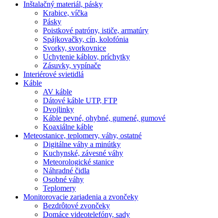
Inštalačný materiál, pásky
Krabice, víčka
Pásky
Poistkové patróny, ističe, armatúry
Spájkovačky, cín, kolofónia
Svorky, svorkovnice
Uchytenie káblov, príchytky
Zásuvky, vypínače
Interiérové svietidlá
Káble
AV káble
Dátové káble UTP, FTP
Dvojlinky
Káble pevné, ohybné, gumené, gumové
Koaxiálne káble
Meteostanice, teplomery, váhy, ostatné
Digitálne váhy a minútky
Kuchynské, závesné váhy
Meteorologické stanice
Náhradné čidla
Osobné váhy
Teplomery
Monitorovacie zariadenia a zvončeky
Bezdrôtové zvončeky
Domáce videotelefóny, sady