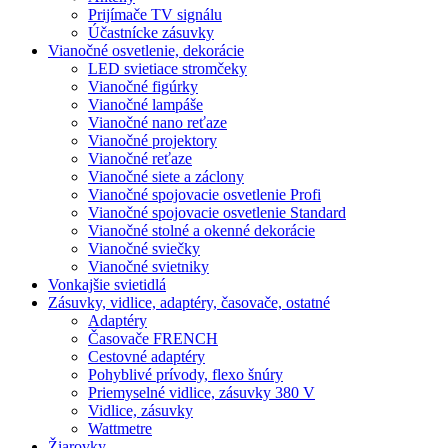
Prijímače TV signálu
Účastnícke zásuvky
Vianočné osvetlenie, dekorácie
LED svietiace stromčeky
Vianočné figúrky
Vianočné lampáše
Vianočné nano reťaze
Vianočné projektory
Vianočné reťaze
Vianočné siete a záclony
Vianočné spojovacie osvetlenie Profi
Vianočné spojovacie osvetlenie Standard
Vianočné stolné a okenné dekorácie
Vianočné sviečky
Vianočné svietniky
Vonkajšie svietidlá
Zásuvky, vidlice, adaptéry, časovače, ostatné
Adaptéry
Časovače FRENCH
Cestovné adaptéry
Pohyblivé prívody, flexo šnúry
Priemyselné vidlice, zásuvky 380 V
Vidlice, zásuvky
Wattmetre
Žiarovky