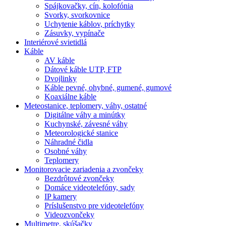
Spájkovačky, cín, kolofónia
Svorky, svorkovnice
Uchytenie káblov, príchytky
Zásuvky, vypínače
Interiérové svietidlá
Káble
AV káble
Dátové káble UTP, FTP
Dvojlinky
Káble pevné, ohybné, gumené, gumové
Koaxiálne káble
Meteostanice, teplomery, váhy, ostatné
Digitálne váhy a minútky
Kuchynské, závesné váhy
Meteorologické stanice
Náhradné čidla
Osobné váhy
Teplomery
Monitorovacie zariadenia a zvončeky
Bezdrôtové zvončeky
Domáce videotelefóny, sady
IP kamery
Príslušenstvo pre videotelefóny
Videozvončeky
Multimetre, skúšačky