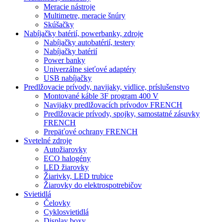
Meracie nástroje
Multimetre, meracie šnúry
Skúšačky
Nabíjačky batérií, powerbanky, zdroje
Nabíjačky autobatérií, testery
Nabíjačky batérií
Power banky
Univerzálne sieťové adaptéry
USB nabíjačky
Predlžovacie prívody, navijaky, vidlice, príslušenstvo
Montované káble 3F program 400 V
Navijaky predlžovacích prívodov FRENCH
Predlžovacie prívody, spojky, samostatné zásuvky
FRENCH
Prepäťové ochrany FRENCH
Svetelné zdroje
Autožiarovky
ECO halogény
LED žiarovky
Žiarivky, LED trubice
Žiarovky do elektrospotrebičov
Svietidlá
Čelovky
Cyklosvietidlá
Display boxy