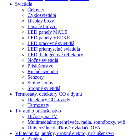
Svietidlá
Čelovky
Cyklosvietidlá
Display boxy
Lapače hmyzu
LED panely MALÉ
LED panely VEĽKÉ
LED pracovné svietidlá
LED priemyselné svietidlá
LED, halogénové reflektory
Nočné svietidlá
Príslušenstvo
Ručné svietidlá
Senzory
Stolné lampy
Stropné svietidlá
Termostaty, detektory CO a dymu
Detektory CO a vody
Termostaty
TV audio príslušenstvo
Držiaky na TV
Multimediálné prehrávače, rádiá, soundboxy, wifi
Univerzálne diaľkové ovládače OFA
VF technika, antény, drobné elektro, príslušenstvo
Antény