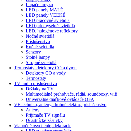
Lapače hmyzu
LED panely MALÉ
LED panely VEĽKÉ
LED pracovné svietidlá
LED priemyselné svietidlá
LED, halogénové reflektory
Nočné svietidlá
Príslušenstvo
Ručné svietidlá
Senzory
Stolné lampy
Stropné svietidlá
Termostaty, detektory CO a dymu
Detektory CO a vody
Termostaty
TV audio príslušenstvo
Držiaky na TV
Multimediálné prehrávače, rádiá, soundboxy, wifi
Univerzálne diaľkové ovládače OFA
VF technika, antény, drobné elektro, príslušenstvo
Antény
Prijímače TV signálu
Účastnícke zásuvky
Vianočné osvetlenie, dekorácie
LED svietiace stromčeky