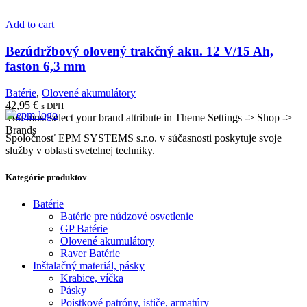
Add to cart
Bezúdržbový olovený trakčný aku. 12 V/15 Ah,
faston 6,3 mm
Batérie
,
Olovené akumulátory
42,95
€
s DPH
You must select your brand attribute in Theme Settings -> Shop ->
Brands
Spoločnosť EPM SYSTEMS s.r.o. v súčasnosti poskytuje svoje
služby v oblasti svetelnej techniky.
Kategórie produktov
Batérie
Batérie pre núdzové osvetlenie
GP Batérie
Olovené akumulátory
Raver Batérie
Inštalačný materiál, pásky
Krabice, víčka
Pásky
Poistkové patróny, ističe, armatúry