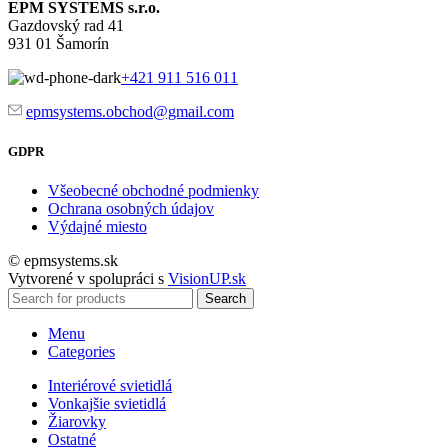
EPM SYSTEMS s.r.o.
Gazdovský rad 41
931 01 Šamorín
+421 911 516 011
epmsystems.obchod@gmail.com
GDPR
Všeobecné obchodné podmienky
Ochrana osobných údajov
Výdajné miesto
© epmsystems.sk
Vytvorené v spolupráci s
VisionUP.sk
Search
Menu
Categories
Interiérové svietidlá
Vonkajšie svietidlá
Žiarovky
Ostatné