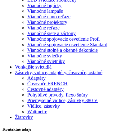
Vianočné figúrky
Vianočné lampáše
Vianočné nano reťaze
Vianočné projektory
Vianočné reťaze
Vianočné siete a záclony
Vianočné spojovacie osvetlenie Profi
Vianočné spojovacie osvetlenie Standard
Vianočné stolné a okenné dekorácie
Vianočné sviečky
Vianočné svietniky
Vonkajšie svietidlá
Zásuvky, vidlice, adaptéry, časovače, ostatné
Adaptéry
Časovače FRENCH
Cestovné adaptéry
Pohyblivé prívody, flexo šnúry
Priemyselné vidlice, zásuvky 380 V
Vidlice, zásuvky
Wattmetre
Žiarovky
Kontaktné údaje