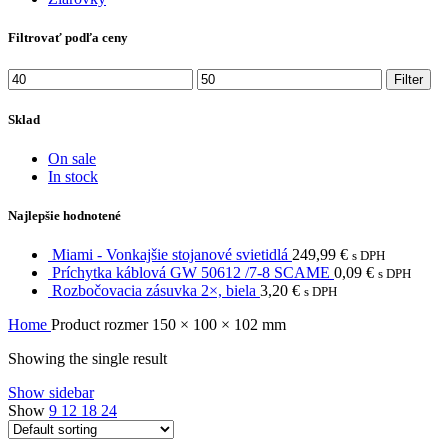
Filtrovať podľa ceny
Min
Max
Filter
price
price
Sklad
On sale
In stock
Najlepšie hodnotené
Miami - Vonkajšie stojanové svietidlá
249,99
€
s DPH
Príchytka káblová GW 50612 /7-8 SCAME
0,09
€
s DPH
Rozbočovacia zásuvka 2×, biela
3,20
€
s DPH
Home
Product rozmer
150 × 100 × 102 mm
Showing the single result
Show sidebar
Show
9
12
18
24