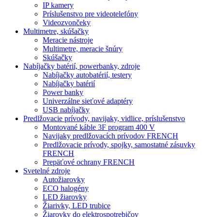
IP kamery
Príslušenstvo pre videotelefóny
Videozvončeky
Multimetre, skúšačky
Meracie nástroje
Multimetre, meracie šnúry
Skúšačky
Nabíjačky batérií, powerbanky, zdroje
Nabíjačky autobatérií, testery
Nabíjačky batérií
Power banky
Univerzálne sieťové adaptéry
USB nabíjačky
Predlžovacie prívody, navijaky, vidlice, príslušenstvo
Montované káble 3F program 400 V
Navijaky predlžovacích prívodov FRENCH
Predlžovacie prívody, spojky, samostatné zásuvky
FRENCH
Prepäťové ochrany FRENCH
Svetelné zdroje
Autožiarovky
ECO halogény
LED žiarovky
Žiarivky, LED trubice
Žiarovky do elektrospotrebičov