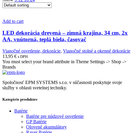
Add to cart
LED dekorácia drevená – zimná krajina, 34 cm, 2x
AA, vnútorná, teplá biela, časovač
Vianočné osvetlenie, dekorácie
,
Vianočné stolné a okenné dekorácie
13,95
€
s DPH
You must select your brand attribute in Theme Settings -> Shop ->
Brands
Spoločnosť EPM SYSTEMS s.r.o. v súčasnosti poskytuje svoje
služby v oblasti svetelnej techniky.
Kategórie produktov
Batérie
Batérie pre núdzové osvetlenie
GP Batérie
Olovené akumulátory
Raver Batérie