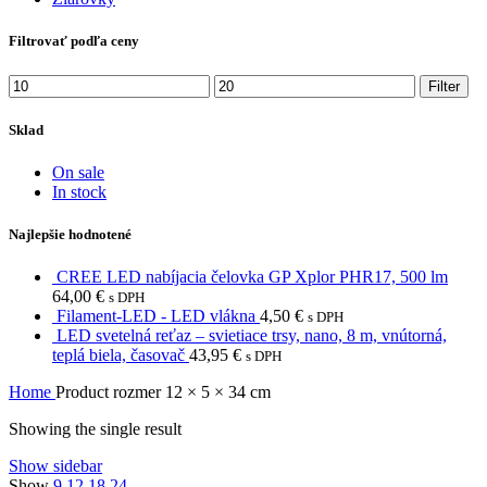
Filtrovať podľa ceny
Min
Max
Filter
price
price
Sklad
On sale
In stock
Najlepšie hodnotené
CREE LED nabíjacia čelovka GP Xplor PHR17, 500 lm
64,00
€
s DPH
Filament-LED - LED vlákna
4,50
€
s DPH
LED svetelná reťaz – svietiace trsy, nano, 8 m, vnútorná,
teplá biela, časovač
43,95
€
s DPH
Home
Product rozmer
12 × 5 × 34 cm
Showing the single result
Show sidebar
Show
9
12
18
24