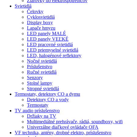
Žiarovky do elektrospotrebičov
Svietidlá
Čelovky
Cyklosvietidlá
Display boxy
Lapače hmyzu
LED panely MALÉ
LED panely VEĽKÉ
LED pracovné svietidlá
LED priemyselné svietidlá
LED, halogénové reflektory
Nočné svietidlá
Príslušenstvo
Ručné svietidlá
Senzory
Stolné lampy
Stropné svietidlá
Termostaty, detektory CO a dymu
Detektory CO a vody
Termostaty
TV audio príslušenstvo
Držiaky na TV
Multimediálné prehrávače, rádiá, soundboxy, wifi
Univerzálne diaľkové ovládače OFA
VF technika, antény, drobné elektro, príslušenstvo