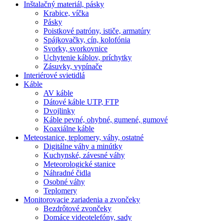
Inštalačný materiál, pásky
Krabice, víčka
Pásky
Poistkové patróny, ističe, armatúry
Spájkovačky, cín, kolofónia
Svorky, svorkovnice
Uchytenie káblov, príchytky
Zásuvky, vypínače
Interiérové svietidlá
Káble
AV káble
Dátové káble UTP, FTP
Dvojlinky
Káble pevné, ohybné, gumené, gumové
Koaxiálne káble
Meteostanice, teplomery, váhy, ostatné
Digitálne váhy a minútky
Kuchynské, závesné váhy
Meteorologické stanice
Náhradné čidla
Osobné váhy
Teplomery
Monitorovacie zariadenia a zvončeky
Bezdrôtové zvončeky
Domáce videotelefóny, sady