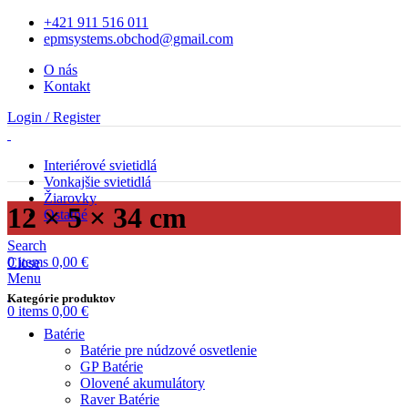
+421 911 516 011
epmsystems.obchod@gmail.com
O nás
Kontakt
Login / Register
Interiérové svietidlá
Vonkajšie svietidlá
Žiarovky
12 × 5 × 34 cm
Ostatné
Search
0
items
0,00
€
Close
Menu
Kategórie produktov
0
items
0,00
€
Batérie
Batérie pre núdzové osvetlenie
GP Batérie
Olovené akumulátory
Raver Batérie