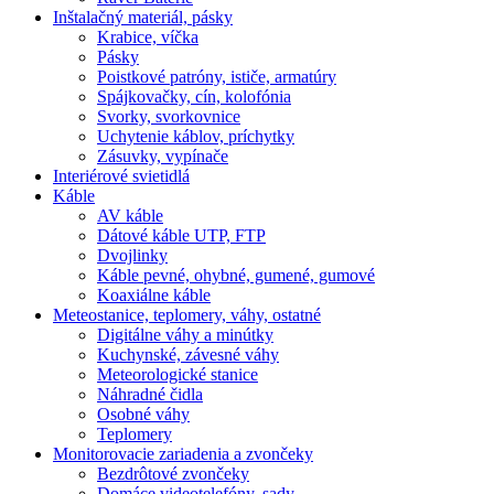
Inštalačný materiál, pásky
Krabice, víčka
Pásky
Poistkové patróny, ističe, armatúry
Spájkovačky, cín, kolofónia
Svorky, svorkovnice
Uchytenie káblov, príchytky
Zásuvky, vypínače
Interiérové svietidlá
Káble
AV káble
Dátové káble UTP, FTP
Dvojlinky
Káble pevné, ohybné, gumené, gumové
Koaxiálne káble
Meteostanice, teplomery, váhy, ostatné
Digitálne váhy a minútky
Kuchynské, závesné váhy
Meteorologické stanice
Náhradné čidla
Osobné váhy
Teplomery
Monitorovacie zariadenia a zvončeky
Bezdrôtové zvončeky
Domáce videotelefóny, sady