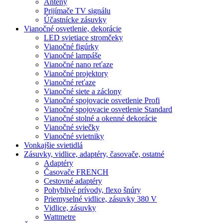
Antény
Prijímače TV signálu
Účastnícke zásuvky
Vianočné osvetlenie, dekorácie
LED svietiace stromčeky
Vianočné figúrky
Vianočné lampáše
Vianočné nano reťaze
Vianočné projektory
Vianočné reťaze
Vianočné siete a záclony
Vianočné spojovacie osvetlenie Profi
Vianočné spojovacie osvetlenie Standard
Vianočné stolné a okenné dekorácie
Vianočné sviečky
Vianočné svietniky
Vonkajšie svietidlá
Zásuvky, vidlice, adaptéry, časovače, ostatné
Adaptéry
Časovače FRENCH
Cestovné adaptéry
Pohyblivé prívody, flexo šnúry
Priemyselné vidlice, zásuvky 380 V
Vidlice, zásuvky
Wattmetre