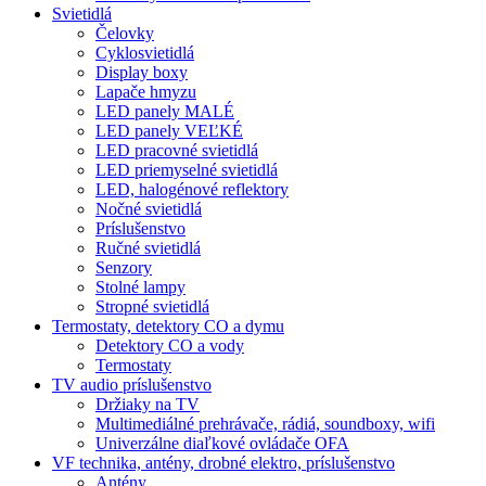
Svietidlá
Čelovky
Cyklosvietidlá
Display boxy
Lapače hmyzu
LED panely MALÉ
LED panely VEĽKÉ
LED pracovné svietidlá
LED priemyselné svietidlá
LED, halogénové reflektory
Nočné svietidlá
Príslušenstvo
Ručné svietidlá
Senzory
Stolné lampy
Stropné svietidlá
Termostaty, detektory CO a dymu
Detektory CO a vody
Termostaty
TV audio príslušenstvo
Držiaky na TV
Multimediálné prehrávače, rádiá, soundboxy, wifi
Univerzálne diaľkové ovládače OFA
VF technika, antény, drobné elektro, príslušenstvo
Antény