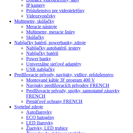
IP kamery
Príslušenstvo pre videotelefóny
Videozvončeky
Multimetre, skúšačky
Meracie nástroje
Multimetre, meracie šnúry
Skúšačky
Nabíjačky batérií, powerbanky, zdroje
Nabíjačky autobatérií, testery
Nabíjačky batérií
Power banky
Univerzálne sieťové adaptéry
USB nabíjačky
Predlžovacie prívody, navijaky, vidlice, príslušenstvo
Montované káble 3F program 400 V
Navijaky predlžovacích prívodov FRENCH
Predlžovacie prívody, spojky, samostatné zásuvky
FRENCH
Prepäťové ochrany FRENCH
Svetelné zdroje
Autožiarovky
ECO halogény
LED žiarovky
Žiarivky, LED trubice