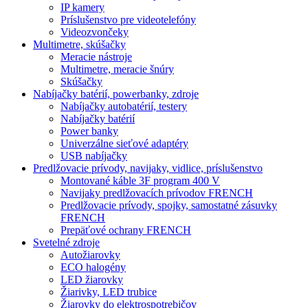
IP kamery
Príslušenstvo pre videotelefóny
Videozvončeky
Multimetre, skúšačky
Meracie nástroje
Multimetre, meracie šnúry
Skúšačky
Nabíjačky batérií, powerbanky, zdroje
Nabíjačky autobatérií, testery
Nabíjačky batérií
Power banky
Univerzálne sieťové adaptéry
USB nabíjačky
Predlžovacie prívody, navijaky, vidlice, príslušenstvo
Montované káble 3F program 400 V
Navijaky predlžovacích prívodov FRENCH
Predlžovacie prívody, spojky, samostatné zásuvky
FRENCH
Prepäťové ochrany FRENCH
Svetelné zdroje
Autožiarovky
ECO halogény
LED žiarovky
Žiarivky, LED trubice
Žiarovky do elektrospotrebičov