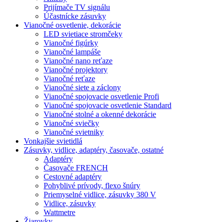
Prijímače TV signálu
Účastnícke zásuvky
Vianočné osvetlenie, dekorácie
LED svietiace stromčeky
Vianočné figúrky
Vianočné lampáše
Vianočné nano reťaze
Vianočné projektory
Vianočné reťaze
Vianočné siete a záclony
Vianočné spojovacie osvetlenie Profi
Vianočné spojovacie osvetlenie Standard
Vianočné stolné a okenné dekorácie
Vianočné sviečky
Vianočné svietniky
Vonkajšie svietidlá
Zásuvky, vidlice, adaptéry, časovače, ostatné
Adaptéry
Časovače FRENCH
Cestovné adaptéry
Pohyblivé prívody, flexo šnúry
Priemyselné vidlice, zásuvky 380 V
Vidlice, zásuvky
Wattmetre
Žiarovky