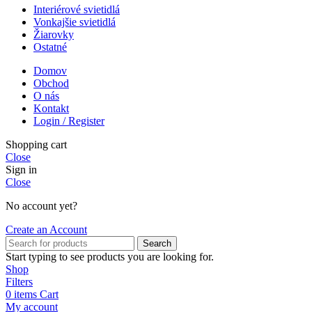
Interiérové svietidlá
Vonkajšie svietidlá
Žiarovky
Ostatné
Domov
Obchod
O nás
Kontakt
Login / Register
Shopping cart
Close
Sign in
Close
No account yet?
Create an Account
Search
Start typing to see products you are looking for.
Shop
Filters
0
items
Cart
My account