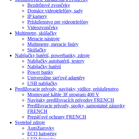
Bezdrôtové zvončeky
Domáce videotelefóny, sady
IP kamery
Príslušenstvo pre videotelefóny
Videozvončeky
Multimetre, skúšačky
Meracie nástroje
Multimetre, meracie šnúry
Skúšačky
Nabíjačky batérií, powerbanky, zdroje
Nabíjačky autobatérií, testery
Nabíjačky batérií
Power banky
Univerzálne sieťové adaptéry
USB nabíjačky
Predlžovacie prívody, navijaky, vidlice, príslušenstvo
Montované káble 3F program 400 V
Navijaky predlžovacích prívodov FRENCH
Predlžovacie prívody, spojky, samostatné zásuvky
FRENCH
Prepäťové ochrany FRENCH
Svetelné zdroje
Autožiarovky
ECO halogény