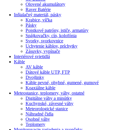
Olovené akumulátory
Raver Batérie
Inštalačný materiál, pásky
Krabice, víčka
Pásky
Poistkové patróny, ističe, armatúry
Spájkovačky, cín, kolofónia
Svorky, svorkovnice
Uchytenie káblov, príchytky
Zásuvky, vypínače
Interiérové svietidlá
Káble
AV káble
Dátové káble UTP, FTP
Dvojlinky
Káble pevné, ohybné, gumené, gumové
Koaxiálne káble
Meteostanice, teplomery, váhy, ostatné
Digitálne váhy a minútky
Kuchynské, závesné váhy
Meteorologické stanice
Náhradné čidla
Osobné váhy
Teplomery
Monitorovacie zariadenia a zvončeky