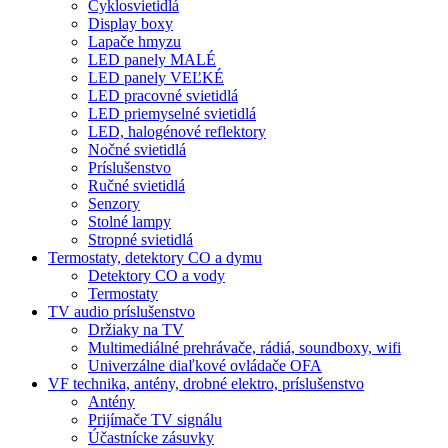
Cyklosvietidlá
Display boxy
Lapače hmyzu
LED panely MALÉ
LED panely VEĽKÉ
LED pracovné svietidlá
LED priemyselné svietidlá
LED, halogénové reflektory
Nočné svietidlá
Príslušenstvo
Ručné svietidlá
Senzory
Stolné lampy
Stropné svietidlá
Termostaty, detektory CO a dymu
Detektory CO a vody
Termostaty
TV audio príslušenstvo
Držiaky na TV
Multimediálné prehrávače, rádiá, soundboxy, wifi
Univerzálne diaľkové ovládače OFA
VF technika, antény, drobné elektro, príslušenstvo
Antény
Prijímače TV signálu
Účastnícke zásuvky