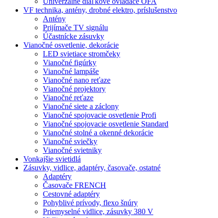
Univerzálne diaľkové ovládače OFA
VF technika, antény, drobné elektro, príslušenstvo
Antény
Prijímače TV signálu
Účastnícke zásuvky
Vianočné osvetlenie, dekorácie
LED svietiace stromčeky
Vianočné figúrky
Vianočné lampáše
Vianočné nano reťaze
Vianočné projektory
Vianočné reťaze
Vianočné siete a záclony
Vianočné spojovacie osvetlenie Profi
Vianočné spojovacie osvetlenie Standard
Vianočné stolné a okenné dekorácie
Vianočné sviečky
Vianočné svietniky
Vonkajšie svietidlá
Zásuvky, vidlice, adaptéry, časovače, ostatné
Adaptéry
Časovače FRENCH
Cestovné adaptéry
Pohyblivé prívody, flexo šnúry
Priemyselné vidlice, zásuvky 380 V