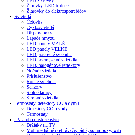
LED žiarovky
Žiarivky, LED trubice
Žiarovky do elektrospotrebičov
Svietidlá
Čelovky
Cyklosvietidlá
Display boxy
Lapače hmyzu
LED panely MALÉ
LED panely VEĽKÉ
LED pracovné svietidlá
LED priemyselné svietidlá
LED, halogénové reflektory
Nočné svietidlá
Príslušenstvo
Ručné svietidlá
Senzory
Stolné lampy
Stropné svietidlá
Termostaty, detektory CO a dymu
Detektory CO a vody
Termostaty
TV audio príslušenstvo
Držiaky na TV
Multimediálné prehrávače, rádiá, soundboxy, wifi