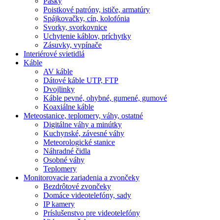
Pásky
Poistkové patróny, ističe, armatúry
Spájkovačky, cín, kolofónia
Svorky, svorkovnice
Uchytenie káblov, príchytky
Zásuvky, vypínače
Interiérové svietidlá
Káble
AV káble
Dátové káble UTP, FTP
Dvojlinky
Káble pevné, ohybné, gumené, gumové
Koaxiálne káble
Meteostanice, teplomery, váhy, ostatné
Digitálne váhy a minútky
Kuchynské, závesné váhy
Meteorologické stanice
Náhradné čidla
Osobné váhy
Teplomery
Monitorovacie zariadenia a zvončeky
Bezdrôtové zvončeky
Domáce videotelefóny, sady
IP kamery
Príslušenstvo pre videotelefóny