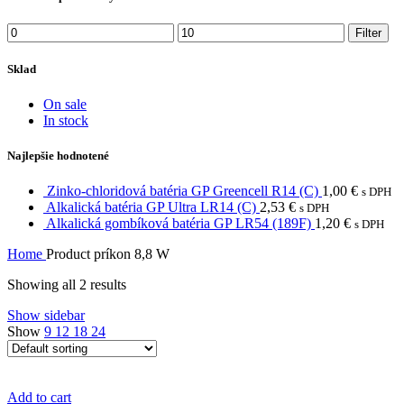
Min
Max
Filter
price
price
Sklad
On sale
In stock
Najlepšie hodnotené
Zinko-chloridová batéria GP Greencell R14 (C)
1,00
€
s DPH
Alkalická batéria GP Ultra LR14 (C)
2,53
€
s DPH
Alkalická gombíková batéria GP LR54 (189F)
1,20
€
s DPH
Home
Product príkon
8,8 W
Showing all 2 results
Show sidebar
Show
9
12
18
24
Add to cart