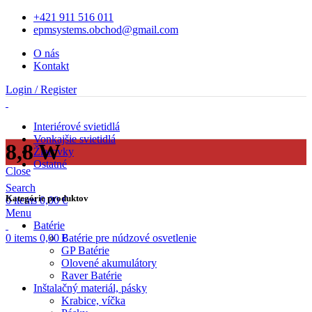
+421 911 516 011
epmsystems.obchod@gmail.com
O nás
Kontakt
Login / Register
Interiérové svietidlá
Vonkajšie svietidlá
8,8 W
Žiarovky
Ostatné
Close
Search
Kategórie produktov
0
items
0,00
€
Menu
Batérie
0
items
0,00
€
Batérie pre núdzové osvetlenie
GP Batérie
Olovené akumulátory
Raver Batérie
Inštalačný materiál, pásky
Krabice, víčka