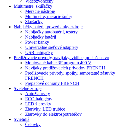
Videozvončeky
Multimetre, skúšačky
Meracie nástroje
Multimetre, meracie šnúry
Skúšačky
Nabíjačky batérií, powerbanky, zdroje
Nabíjačky autobatérií, testery
Nabíjačky batérií
Power banky
Univerzálne sieťové adaptéry
USB nabíjačky
Predlžovacie prívody, navijaky, vidlice, príslušenstvo
Montované káble 3F program 400 V
Navijaky predlžovacích prívodov FRENCH
Predlžovacie prívody, spojky, samostatné zásuvky
FRENCH
Prepäťové ochrany FRENCH
Svetelné zdroje
Autožiarovky
ECO halogény
LED žiarovky
Žiarivky, LED trubice
Žiarovky do elektrospotrebičov
Svietidlá
Čelovky