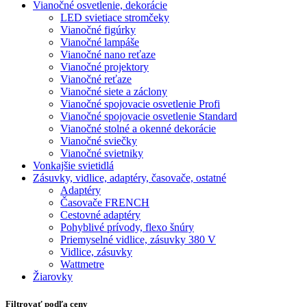
Vianočné osvetlenie, dekorácie
LED svietiace stromčeky
Vianočné figúrky
Vianočné lampáše
Vianočné nano reťaze
Vianočné projektory
Vianočné reťaze
Vianočné siete a záclony
Vianočné spojovacie osvetlenie Profi
Vianočné spojovacie osvetlenie Standard
Vianočné stolné a okenné dekorácie
Vianočné sviečky
Vianočné svietniky
Vonkajšie svietidlá
Zásuvky, vidlice, adaptéry, časovače, ostatné
Adaptéry
Časovače FRENCH
Cestovné adaptéry
Pohyblivé prívody, flexo šnúry
Priemyselné vidlice, zásuvky 380 V
Vidlice, zásuvky
Wattmetre
Žiarovky
Filtrovať podľa ceny