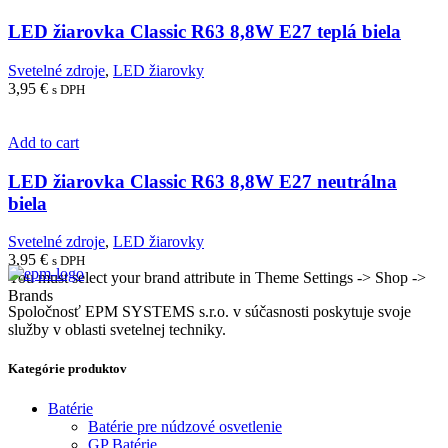
LED žiarovka Classic R63 8,8W E27 teplá biela
Svetelné zdroje
,
LED žiarovky
3,95
€
s DPH
Add to cart
LED žiarovka Classic R63 8,8W E27 neutrálna
biela
Svetelné zdroje
,
LED žiarovky
3,95
€
s DPH
You must select your brand attribute in Theme Settings -> Shop ->
Brands
Spoločnosť EPM SYSTEMS s.r.o. v súčasnosti poskytuje svoje
služby v oblasti svetelnej techniky.
Kategórie produktov
Batérie
Batérie pre núdzové osvetlenie
GP Batérie