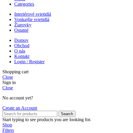
Categories
Interiérové svietidlá
Vonkajšie svietidlá
Žiarovky
Ostatné
Domov
Obchod
O nás
Kontakt
Login / Register
Shopping cart
Close
Sign in
Close
No account yet?
Create an Account
Search
Start typing to see products you are looking for.
Shop
Filters