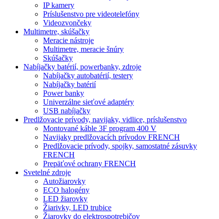
IP kamery
Príslušenstvo pre videotelefóny
Videozvončeky
Multimetre, skúšačky
Meracie nástroje
Multimetre, meracie šnúry
Skúšačky
Nabíjačky batérií, powerbanky, zdroje
Nabíjačky autobatérií, testery
Nabíjačky batérií
Power banky
Univerzálne sieťové adaptéry
USB nabíjačky
Predlžovacie prívody, navijaky, vidlice, príslušenstvo
Montované káble 3F program 400 V
Navijaky predlžovacích prívodov FRENCH
Predlžovacie prívody, spojky, samostatné zásuvky
FRENCH
Prepäťové ochrany FRENCH
Svetelné zdroje
Autožiarovky
ECO halogény
LED žiarovky
Žiarivky, LED trubice
Žiarovky do elektrospotrebičov