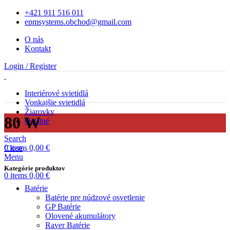
+421 911 516 011
epmsystems.obchod@gmail.com
O nás
Kontakt
Login / Register
Interiérové svietidlá
Vonkajšie svietidlá
Žiarovky
80 W
Ostatné
Search
0
items
0,00
€
Close
Menu
Kategórie produktov
0
items
0,00
€
Batérie
Batérie pre núdzové osvetlenie
GP Batérie
Olovené akumulátory
Raver Batérie