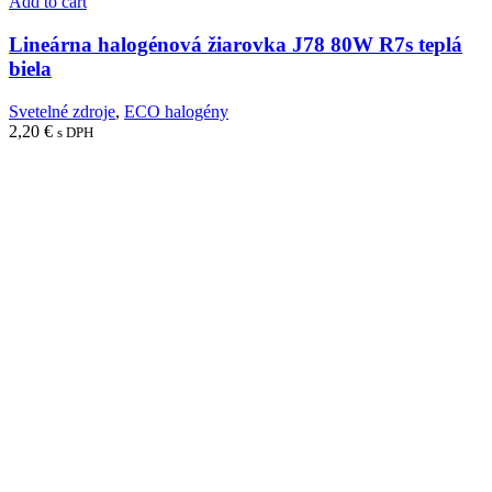
Add to cart
Lineárna halogénová žiarovka J78 80W R7s teplá
biela
Svetelné zdroje
,
ECO halogény
2,20
€
s DPH
Spoločnosť EPM SYSTEMS s.r.o. v súčasnosti poskytuje svoje
služby v oblasti svetelnej techniky.
Kategórie produktov
Batérie
Batérie pre núdzové osvetlenie
GP Batérie
Olovené akumulátory
Raver Batérie
Inštalačný materiál, pásky
Krabice, víčka