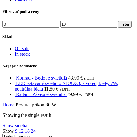
Filtrovať podľa ceny
Filter
Sklad
On sale
In stock
Najlepšie hodnotené
Konrad - Bodové svietidlá
43,99
€
s DPH
LED vstavané svietidlo NEXXO, štvorec, biely, 7W,
neutrálna biela
11,50
€
s DPH
Rattan - Závesné svietidlá
79,99
€
s DPH
Home
Product príkon
80 W
Showing the single result
Show sidebar
Show
9
12
18
24