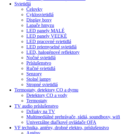
Svietidlá
Čelovky
Cyklosvietidlá
Display boxy
Lapače hmyzu
LED panely MALÉ
LED panely VEĽKÉ
LED pracovné svietidlá
LED priemyselné svietidlá
LED, halogénové reflektory
Nočné svietidlá
Príslušenstvo
Ručné svietidlá
Senzory
Stolné lampy
Stropné svietidlá
Termostaty, detektory CO a dymu
Detektory CO a vody
Termostaty
TV audio príslušenstvo
Držiaky na TV
Multimediálné prehrávače, rádiá, soundboxy, wifi
Univerzálne diaľkové ovládače OFA
VF technika, antény, drobné elektro, príslušenstvo
Antény