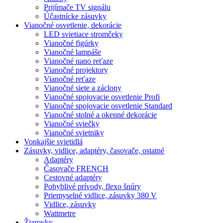
Prijímače TV signálu
Účastnícke zásuvky
Vianočné osvetlenie, dekorácie
LED svietiace stromčeky
Vianočné figúrky
Vianočné lampáše
Vianočné nano reťaze
Vianočné projektory
Vianočné reťaze
Vianočné siete a záclony
Vianočné spojovacie osvetlenie Profi
Vianočné spojovacie osvetlenie Standard
Vianočné stolné a okenné dekorácie
Vianočné sviečky
Vianočné svietniky
Vonkajšie svietidlá
Zásuvky, vidlice, adaptéry, časovače, ostatné
Adaptéry
Časovače FRENCH
Cestovné adaptéry
Pohyblivé prívody, flexo šnúry
Priemyselné vidlice, zásuvky 380 V
Vidlice, zásuvky
Wattmetre
Žiarovky