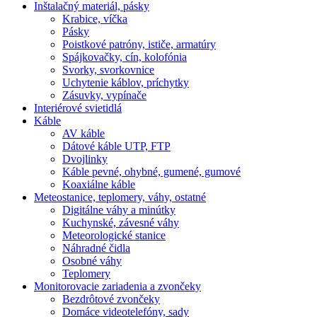
Inštalačný materiál, pásky
Krabice, víčka
Pásky
Poistkové patróny, ističe, armatúry
Spájkovačky, cín, kolofónia
Svorky, svorkovnice
Uchytenie káblov, príchytky
Zásuvky, vypínače
Interiérové svietidlá
Káble
AV káble
Dátové káble UTP, FTP
Dvojlinky
Káble pevné, ohybné, gumené, gumové
Koaxiálne káble
Meteostanice, teplomery, váhy, ostatné
Digitálne váhy a minútky
Kuchynské, závesné váhy
Meteorologické stanice
Náhradné čidla
Osobné váhy
Teplomery
Monitorovacie zariadenia a zvončeky
Bezdrôtové zvončeky
Domáce videotelefóny, sady