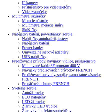
IP kamery
Príslušenstvo pre videotelefóny
Videozvončeky
Multimetre, skúšačky
Meracie nástroje
Multimetre, meracie šnúry
Skúšačky
Nabíjačky batérií, powerbanky, zdroje
Nabíjačky autobatérií, testery
Nabíjačky batérií
Power banky
Univerzálne sieťové adaptéry
USB nabíjačky
Predlžovacie prívody, navijaky, vidlice, príslušenstvo
Montované káble 3F program 400 V
Navijaky predlžovacích prívodov FRENCH
Predlžovacie prívody, spojky, samostatné zásuvky
FRENCH
Prepäťové ochrany FRENCH
Svetelné zdroje
Autožiarovky
ECO halogény
LED žiarovky
Žiarivky, LED trubice
Žiarovky do elektrospotrebičov