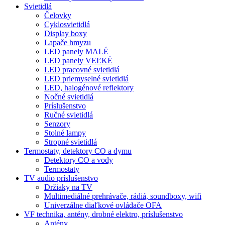
Svietidlá
Čelovky
Cyklosvietidlá
Display boxy
Lapače hmyzu
LED panely MALÉ
LED panely VEĽKÉ
LED pracovné svietidlá
LED priemyselné svietidlá
LED, halogénové reflektory
Nočné svietidlá
Príslušenstvo
Ručné svietidlá
Senzory
Stolné lampy
Stropné svietidlá
Termostaty, detektory CO a dymu
Detektory CO a vody
Termostaty
TV audio príslušenstvo
Držiaky na TV
Multimediálné prehrávače, rádiá, soundboxy, wifi
Univerzálne diaľkové ovládače OFA
VF technika, antény, drobné elektro, príslušenstvo
Antény