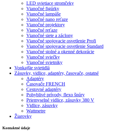
LED svietiace stromčeky
Vianočné figúrky
Vianočné lampáše
Vianočné nano reťaze
Vianočné projektory
Vianočné reťaze
Vianočné siete a záclony
Vianočné spojovacie osvetlenie Profi
Vianočné spojovacie osvetlenie Standard
Vianočné stolné a okenné dekorácie
Vianočné sviečky
Vianočné svietniky
Vonkajšie svietidlá
Zásuvky, vidlice, adaptéry, časovače, ostatné
Adaptéry
Časovače FRENCH
Cestovné adaptéry
Pohyblivé prívody, flexo šnúry
Priemyselné vidlice, zásuvky 380 V
Vidlice, zásuvky
Wattmetre
Žiarovky
Kontaktné údaje