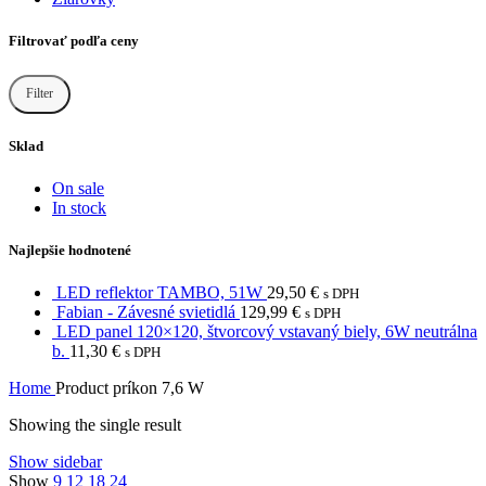
Filtrovať podľa ceny
Filter
Min
Max
price
price
Sklad
On sale
In stock
Najlepšie hodnotené
LED reflektor TAMBO, 51W
29,50
€
s DPH
Fabian - Závesné svietidlá
129,99
€
s DPH
LED panel 120×120, štvorcový vstavaný biely, 6W neutrálna
b.
11,30
€
s DPH
Home
Product príkon
7,6 W
Showing the single result
Show sidebar
Show
9
12
18
24