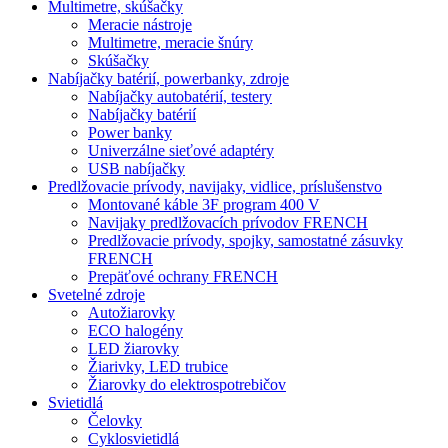
Multimetre, skúšačky
Meracie nástroje
Multimetre, meracie šnúry
Skúšačky
Nabíjačky batérií, powerbanky, zdroje
Nabíjačky autobatérií, testery
Nabíjačky batérií
Power banky
Univerzálne sieťové adaptéry
USB nabíjačky
Predlžovacie prívody, navijaky, vidlice, príslušenstvo
Montované káble 3F program 400 V
Navijaky predlžovacích prívodov FRENCH
Predlžovacie prívody, spojky, samostatné zásuvky
FRENCH
Prepäťové ochrany FRENCH
Svetelné zdroje
Autožiarovky
ECO halogény
LED žiarovky
Žiarivky, LED trubice
Žiarovky do elektrospotrebičov
Svietidlá
Čelovky
Cyklosvietidlá