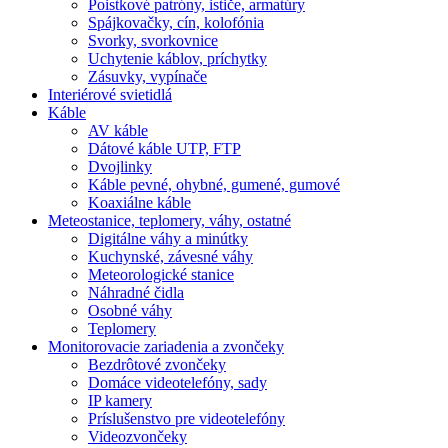
Poistkové patróny, ističe, armatúry
Spájkovačky, cín, kolofónia
Svorky, svorkovnice
Uchytenie káblov, príchytky
Zásuvky, vypínače
Interiérové svietidlá
Káble
AV káble
Dátové káble UTP, FTP
Dvojlinky
Káble pevné, ohybné, gumené, gumové
Koaxiálne káble
Meteostanice, teplomery, váhy, ostatné
Digitálne váhy a minútky
Kuchynské, závesné váhy
Meteorologické stanice
Náhradné čidla
Osobné váhy
Teplomery
Monitorovacie zariadenia a zvončeky
Bezdrôtové zvončeky
Domáce videotelefóny, sady
IP kamery
Príslušenstvo pre videotelefóny
Videozvončeky