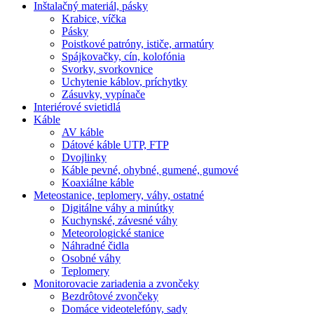
Inštalačný materiál, pásky
Krabice, víčka
Pásky
Poistkové patróny, ističe, armatúry
Spájkovačky, cín, kolofónia
Svorky, svorkovnice
Uchytenie káblov, príchytky
Zásuvky, vypínače
Interiérové svietidlá
Káble
AV káble
Dátové káble UTP, FTP
Dvojlinky
Káble pevné, ohybné, gumené, gumové
Koaxiálne káble
Meteostanice, teplomery, váhy, ostatné
Digitálne váhy a minútky
Kuchynské, závesné váhy
Meteorologické stanice
Náhradné čidla
Osobné váhy
Teplomery
Monitorovacie zariadenia a zvončeky
Bezdrôtové zvončeky
Domáce videotelefóny, sady