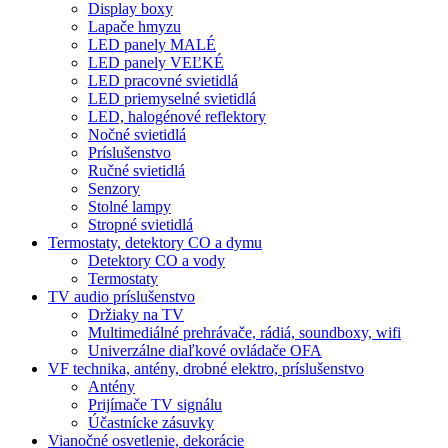
Display boxy
Lapače hmyzu
LED panely MALÉ
LED panely VEĽKÉ
LED pracovné svietidlá
LED priemyselné svietidlá
LED, halogénové reflektory
Nočné svietidlá
Príslušenstvo
Ručné svietidlá
Senzory
Stolné lampy
Stropné svietidlá
Termostaty, detektory CO a dymu
Detektory CO a vody
Termostaty
TV audio príslušenstvo
Držiaky na TV
Multimediálné prehrávače, rádiá, soundboxy, wifi
Univerzálne diaľkové ovládače OFA
VF technika, antény, drobné elektro, príslušenstvo
Antény
Prijímače TV signálu
Účastnícke zásuvky
Vianočné osvetlenie, dekorácie