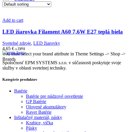
Add to cart
LED žiarovka Filament A60 7,6W E27 teplá biela
Svetelné zdroje
,
LED žiarovky
4,65
€
s DPH
You must select your brand attribute in Theme Settings -> Shop ->
Brands
Spoločnosť EPM SYSTEMS s.r.o. v súčasnosti poskytuje svoje
služby v oblasti svetelnej techniky.
Kategórie produktov
Batérie
Batérie pre núdzové osvetlenie
GP Batérie
Olovené akumulátory
Raver Batérie
Inštalačný materiál, pásky
Krabice, víčka
Pásky