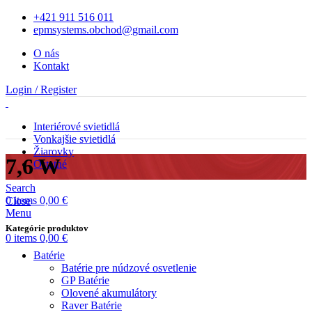
+421 911 516 011
epmsystems.obchod@gmail.com
O nás
Kontakt
Login / Register
Interiérové svietidlá
Vonkajšie svietidlá
Žiarovky
7,6 W
Ostatné
Search
0
items
0,00
€
Close
Menu
Kategórie produktov
0
items
0,00
€
Batérie
Batérie pre núdzové osvetlenie
GP Batérie
Olovené akumulátory
Raver Batérie