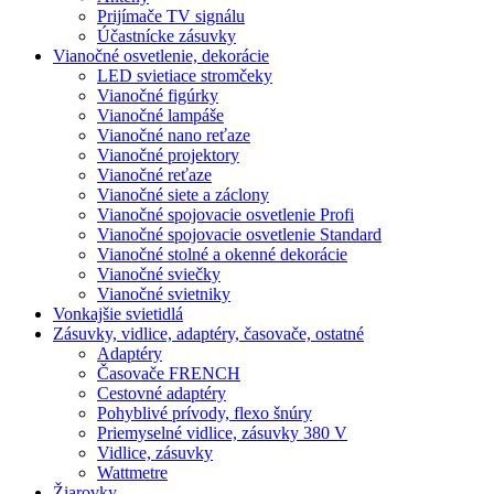
Prijímače TV signálu
Účastnícke zásuvky
Vianočné osvetlenie, dekorácie
LED svietiace stromčeky
Vianočné figúrky
Vianočné lampáše
Vianočné nano reťaze
Vianočné projektory
Vianočné reťaze
Vianočné siete a záclony
Vianočné spojovacie osvetlenie Profi
Vianočné spojovacie osvetlenie Standard
Vianočné stolné a okenné dekorácie
Vianočné sviečky
Vianočné svietniky
Vonkajšie svietidlá
Zásuvky, vidlice, adaptéry, časovače, ostatné
Adaptéry
Časovače FRENCH
Cestovné adaptéry
Pohyblivé prívody, flexo šnúry
Priemyselné vidlice, zásuvky 380 V
Vidlice, zásuvky
Wattmetre
Žiarovky