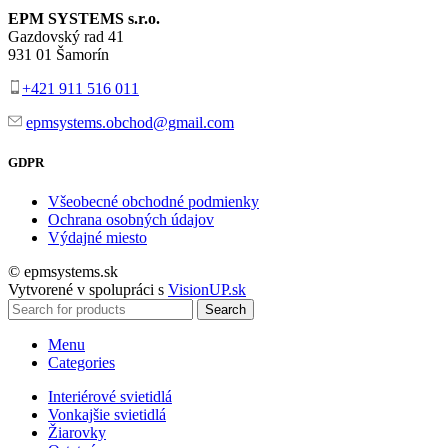
EPM SYSTEMS s.r.o.
Gazdovský rad 41
931 01 Šamorín
+421 911 516 011
epmsystems.obchod@gmail.com
GDPR
Všeobecné obchodné podmienky
Ochrana osobných údajov
Výdajné miesto
© epmsystems.sk
Vytvorené v spolupráci s
VisionUP.sk
Search
Menu
Categories
Interiérové svietidlá
Vonkajšie svietidlá
Žiarovky