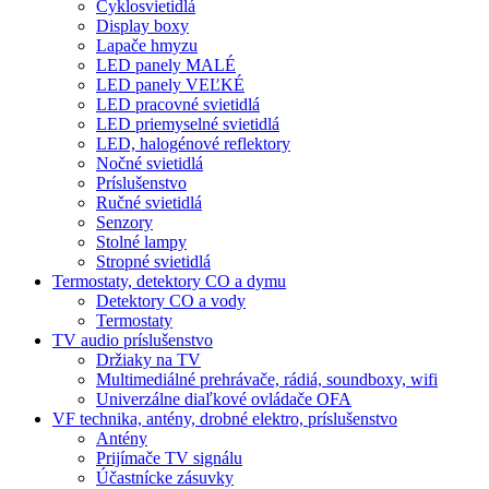
Cyklosvietidlá
Display boxy
Lapače hmyzu
LED panely MALÉ
LED panely VEĽKÉ
LED pracovné svietidlá
LED priemyselné svietidlá
LED, halogénové reflektory
Nočné svietidlá
Príslušenstvo
Ručné svietidlá
Senzory
Stolné lampy
Stropné svietidlá
Termostaty, detektory CO a dymu
Detektory CO a vody
Termostaty
TV audio príslušenstvo
Držiaky na TV
Multimediálné prehrávače, rádiá, soundboxy, wifi
Univerzálne diaľkové ovládače OFA
VF technika, antény, drobné elektro, príslušenstvo
Antény
Prijímače TV signálu
Účastnícke zásuvky