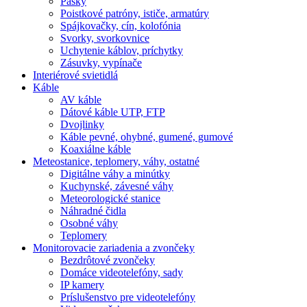
Pásky
Poistkové patróny, ističe, armatúry
Spájkovačky, cín, kolofónia
Svorky, svorkovnice
Uchytenie káblov, príchytky
Zásuvky, vypínače
Interiérové svietidlá
Káble
AV káble
Dátové káble UTP, FTP
Dvojlinky
Káble pevné, ohybné, gumené, gumové
Koaxiálne káble
Meteostanice, teplomery, váhy, ostatné
Digitálne váhy a minútky
Kuchynské, závesné váhy
Meteorologické stanice
Náhradné čidla
Osobné váhy
Teplomery
Monitorovacie zariadenia a zvončeky
Bezdrôtové zvončeky
Domáce videotelefóny, sady
IP kamery
Príslušenstvo pre videotelefóny