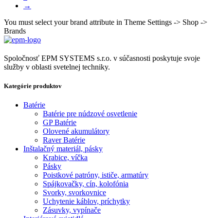
→
You must select your brand attribute in Theme Settings -> Shop ->
Brands
Spoločnosť EPM SYSTEMS s.r.o. v súčasnosti poskytuje svoje
služby v oblasti svetelnej techniky.
Kategórie produktov
Batérie
Batérie pre núdzové osvetlenie
GP Batérie
Olovené akumulátory
Raver Batérie
Inštalačný materiál, pásky
Krabice, víčka
Pásky
Poistkové patróny, ističe, armatúry
Spájkovačky, cín, kolofónia
Svorky, svorkovnice
Uchytenie káblov, príchytky
Zásuvky, vypínače