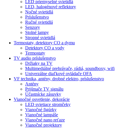
LED priemyselné svietidlá
LED, halogénové reflektory
Nočné svietidlá
Príslušenstvo
Ručné svietidlá
Senzory
Stolné lampy
Stropné svietidlá
Termostaty, detektory CO a dymu
Detektory CO a vody
Termostaty
TV audio príslušenstvo
Držiaky na TV
Multimediálné prehrávače, rádiá, soundboxy, wifi
Univerzálne diaľkové ovládače OFA
VF technika, antény, drobné elektro, príslušenstvo
Antény
Prijímače TV signálu
Účastnícke zásuvky
Vianočné osvetlenie, dekorácie
LED svietiace stromčeky
Vianočné figúrky
Vianočné lampáše
Vianočné nano reťaze
Vianočné projektory