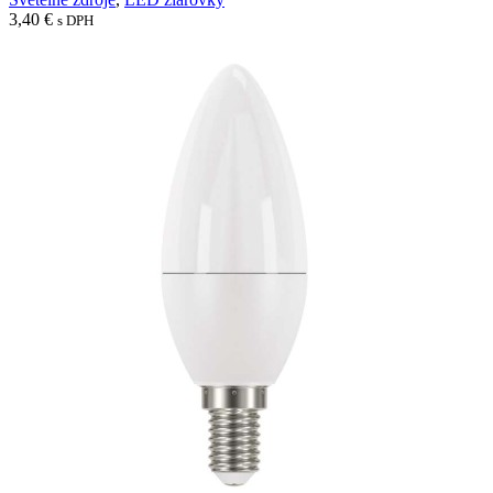
3,40
€
s DPH