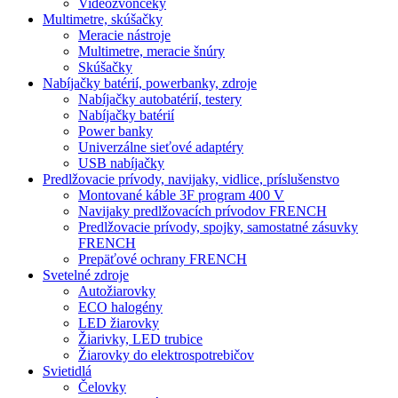
Videozvončeky
Multimetre, skúšačky
Meracie nástroje
Multimetre, meracie šnúry
Skúšačky
Nabíjačky batérií, powerbanky, zdroje
Nabíjačky autobatérií, testery
Nabíjačky batérií
Power banky
Univerzálne sieťové adaptéry
USB nabíjačky
Predlžovacie prívody, navijaky, vidlice, príslušenstvo
Montované káble 3F program 400 V
Navijaky predlžovacích prívodov FRENCH
Predlžovacie prívody, spojky, samostatné zásuvky
FRENCH
Prepäťové ochrany FRENCH
Svetelné zdroje
Autožiarovky
ECO halogény
LED žiarovky
Žiarivky, LED trubice
Žiarovky do elektrospotrebičov
Svietidlá
Čelovky