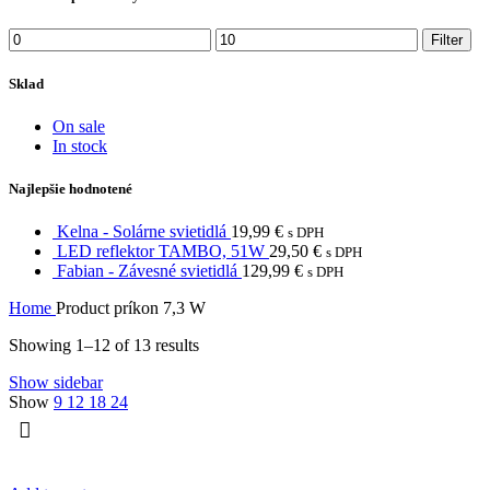
Min
Max
Filter
price
price
Sklad
On sale
In stock
Najlepšie hodnotené
Kelna - Solárne svietidlá
19,99
€
s DPH
LED reflektor TAMBO, 51W
29,50
€
s DPH
Fabian - Závesné svietidlá
129,99
€
s DPH
Home
Product príkon
7,3 W
Showing 1–12 of 13 results
Show sidebar
Show
9
12
18
24