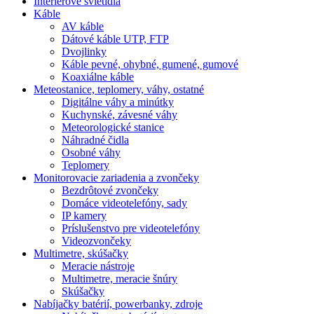
Interiérové svietidlá
Káble
AV káble
Dátové káble UTP, FTP
Dvojlinky
Káble pevné, ohybné, gumené, gumové
Koaxiálne káble
Meteostanice, teplomery, váhy, ostatné
Digitálne váhy a minútky
Kuchynské, závesné váhy
Meteorologické stanice
Náhradné čidla
Osobné váhy
Teplomery
Monitorovacie zariadenia a zvončeky
Bezdrôtové zvončeky
Domáce videotelefóny, sady
IP kamery
Príslušenstvo pre videotelefóny
Videozvončeky
Multimetre, skúšačky
Meracie nástroje
Multimetre, meracie šnúry
Skúšačky
Nabíjačky batérií, powerbanky, zdroje