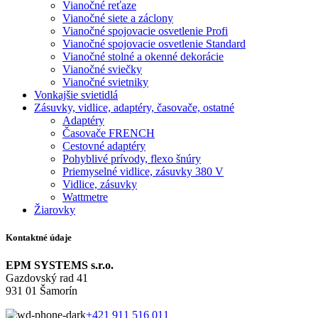
Vianočné reťaze
Vianočné siete a záclony
Vianočné spojovacie osvetlenie Profi
Vianočné spojovacie osvetlenie Standard
Vianočné stolné a okenné dekorácie
Vianočné sviečky
Vianočné svietniky
Vonkajšie svietidlá
Zásuvky, vidlice, adaptéry, časovače, ostatné
Adaptéry
Časovače FRENCH
Cestovné adaptéry
Pohyblivé prívody, flexo šnúry
Priemyselné vidlice, zásuvky 380 V
Vidlice, zásuvky
Wattmetre
Žiarovky
Kontaktné údaje
EPM SYSTEMS s.r.o.
Gazdovský rad 41
931 01 Šamorín
+421 911 516 011