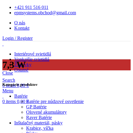
+421 911 516 011
epmsystems.obchod@gmail.com
O nás
Kontakt
Login / Register
Interiérové svietidlá
Vonkajšie svietidlá
7,3 W
Žiarovky
Ostatné
Close
Search
Kategórie produktov
0
items
0,00
€
Menu
Batérie
0
items
0,00
€
Batérie pre núdzové osvetlenie
GP Batérie
Olovené akumulátory
Raver Batérie
Inštalačný materiál, pásky
Krabice, víčka