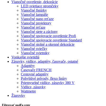
Vianočné osvetlenie, dekorácie
LED svietiace stromčeky
Vianočné figúrky
Vianočné lampáše
Vianočné nano reťaze
Vianočné projektory
Vianočné reťaze
Vianočné siete a záclony
Vianočné spojovacie osvetlenie Profi
Vianočné spojovacie osvetlenie Standard
Vianočné stolné a okenné dekorácie
Vianočné sviečky
Vianočné svietniky
Vonkajšie svietidlá
Zásuvky, vidlice, adaptéry, časovače, ostatné
Adaptéry
Časovače FRENCH
Cestovné adaptéry
Pohyblivé prívody, flexo šnúry
Priemyselné vidlice, zásuvky 380 V
Vidlice, zásuvky
Wattmetre
Žiarovky
Filtrovať podľa ceny