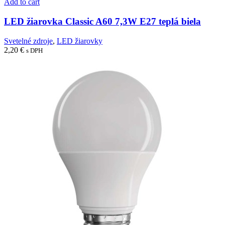
Add to cart
LED žiarovka Classic A60 7,3W E27 teplá biela
Svetelné zdroje
,
LED žiarovky
2,20
€
s DPH