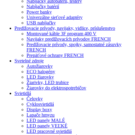
Nabíjačky autobatérií, testery
Nabíjačky batérií
Power banky
Univerzálne sieťové adaptéry
USB nabíjačky
Predlžovacie prívody, navijaky, vidlice, príslušenstvo
Montované káble 3F program 400 V
Navijaky predlžovacích prívodov FRENCH
Predlžovacie prívody, spojky, samostatné zásuvky
FRENCH
Prepäťové ochrany FRENCH
Svetelné zdroje
Autožiarovky
ECO halogény
LED žiarovky
Žiarivky, LED trubice
Žiarovky do elektrospotrebičov
Svietidlá
Čelovky
Cyklosvietidlá
Display boxy
Lapače hmyzu
LED panely MALÉ
LED panely VEĽKÉ
LED pracovné svietidlá