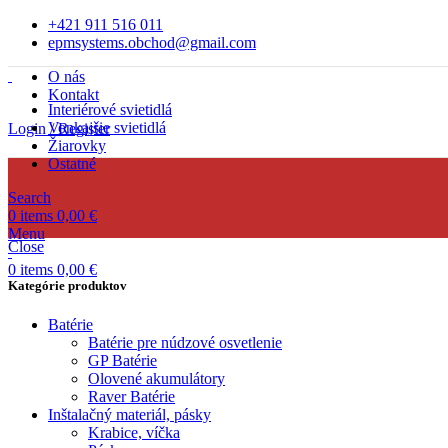
+421 911 516 011
epmsystems.obchod@gmail.com
O nás
Kontakt
Interiérové svietidlá
Vonkajšie svietidlá
Login / Register
Žiarovky
Ostatné
Search
0
items
0,00
€
Menu
Close
0
items
0,00
€
Kategórie produktov
Batérie
Batérie pre núdzové osvetlenie
GP Batérie
Olovené akumulátory
Raver Batérie
Inštalačný materiál, pásky
Krabice, víčka