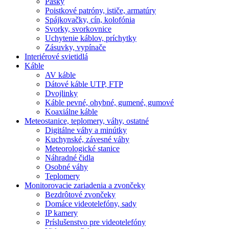
Pásky
Poistkové patróny, ističe, armatúry
Spájkovačky, cín, kolofónia
Svorky, svorkovnice
Uchytenie káblov, príchytky
Zásuvky, vypínače
Interiérové svietidlá
Káble
AV káble
Dátové káble UTP, FTP
Dvojlinky
Káble pevné, ohybné, gumené, gumové
Koaxiálne káble
Meteostanice, teplomery, váhy, ostatné
Digitálne váhy a minútky
Kuchynské, závesné váhy
Meteorologické stanice
Náhradné čidla
Osobné váhy
Teplomery
Monitorovacie zariadenia a zvončeky
Bezdrôtové zvončeky
Domáce videotelefóny, sady
IP kamery
Príslušenstvo pre videotelefóny