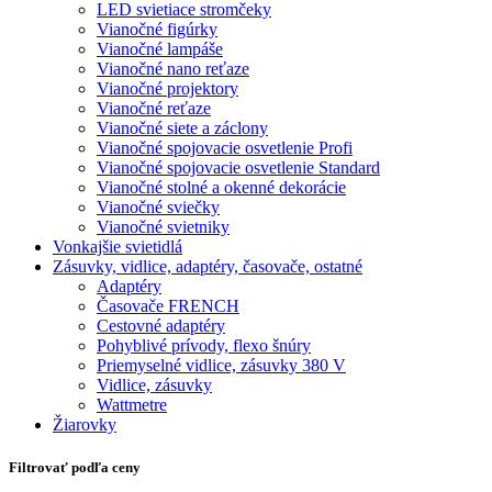
LED svietiace stromčeky
Vianočné figúrky
Vianočné lampáše
Vianočné nano reťaze
Vianočné projektory
Vianočné reťaze
Vianočné siete a záclony
Vianočné spojovacie osvetlenie Profi
Vianočné spojovacie osvetlenie Standard
Vianočné stolné a okenné dekorácie
Vianočné sviečky
Vianočné svietniky
Vonkajšie svietidlá
Zásuvky, vidlice, adaptéry, časovače, ostatné
Adaptéry
Časovače FRENCH
Cestovné adaptéry
Pohyblivé prívody, flexo šnúry
Priemyselné vidlice, zásuvky 380 V
Vidlice, zásuvky
Wattmetre
Žiarovky
Filtrovať podľa ceny