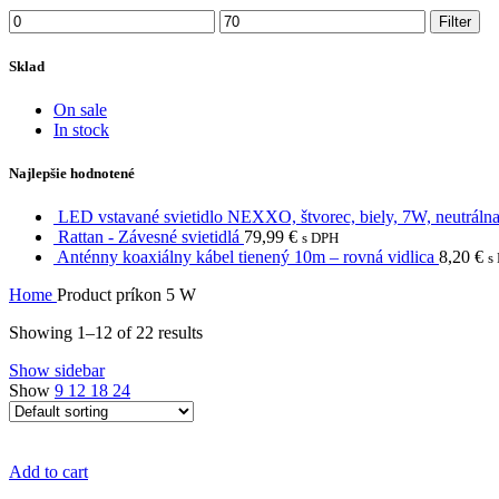
Filter
Sklad
On sale
In stock
Najlepšie hodnotené
LED vstavané svietidlo NEXXO, štvorec, biely, 7W, neutrálna
Rattan - Závesné svietidlá
79,99
€
s DPH
Anténny koaxiálny kábel tienený 10m – rovná vidlica
8,20
€
s
Home
Product príkon
5 W
Showing 1–12 of 22 results
Show sidebar
Show
9
12
18
24
Add to cart