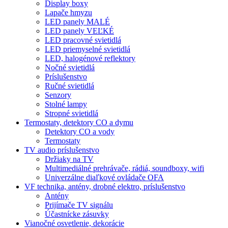
Display boxy
Lapače hmyzu
LED panely MALÉ
LED panely VEĽKÉ
LED pracovné svietidlá
LED priemyselné svietidlá
LED, halogénové reflektory
Nočné svietidlá
Príslušenstvo
Ručné svietidlá
Senzory
Stolné lampy
Stropné svietidlá
Termostaty, detektory CO a dymu
Detektory CO a vody
Termostaty
TV audio príslušenstvo
Držiaky na TV
Multimediálné prehrávače, rádiá, soundboxy, wifi
Univerzálne diaľkové ovládače OFA
VF technika, antény, drobné elektro, príslušenstvo
Antény
Prijímače TV signálu
Účastnícke zásuvky
Vianočné osvetlenie, dekorácie