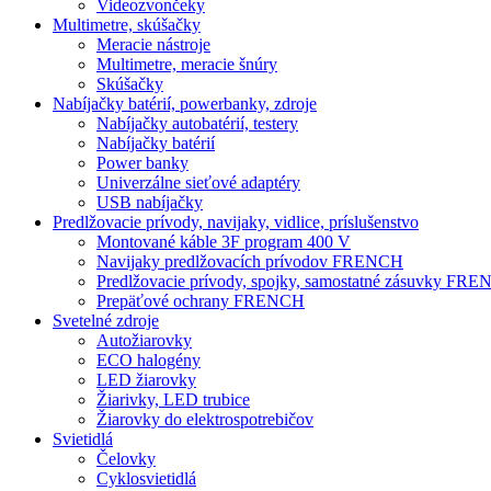
Videozvončeky
Multimetre, skúšačky
Meracie nástroje
Multimetre, meracie šnúry
Skúšačky
Nabíjačky batérií, powerbanky, zdroje
Nabíjačky autobatérií, testery
Nabíjačky batérií
Power banky
Univerzálne sieťové adaptéry
USB nabíjačky
Predlžovacie prívody, navijaky, vidlice, príslušenstvo
Montované káble 3F program 400 V
Navijaky predlžovacích prívodov FRENCH
Predlžovacie prívody, spojky, samostatné zásuvky FR
Prepäťové ochrany FRENCH
Svetelné zdroje
Autožiarovky
ECO halogény
LED žiarovky
Žiarivky, LED trubice
Žiarovky do elektrospotrebičov
Svietidlá
Čelovky
Cyklosvietidlá