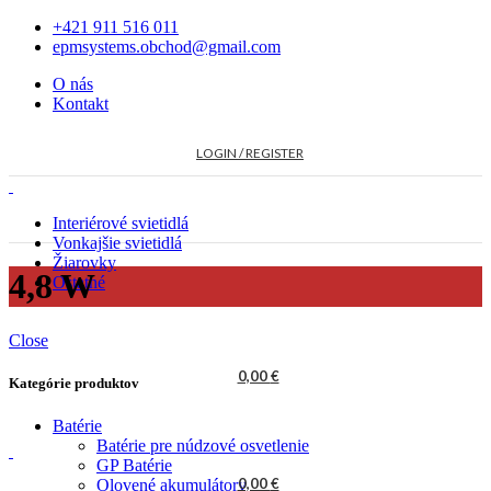
+421 911 516 011
epmsystems.obchod@gmail.com
O nás
Kontakt
LOGIN / REGISTER
Interiérové svietidlá
Vonkajšie svietidlá
Žiarovky
4,8 W
Ostatné
Close
0,00
€
Kategórie produktov
Batérie
Batérie pre núdzové osvetlenie
GP Batérie
0,00
€
Olovené akumulátory