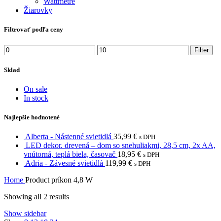
Wattmetre
Žiarovky
Filtrovať podľa ceny
Min
Max
Filter
price
price
Sklad
On sale
In stock
Najlepšie hodnotené
Alberta - Nástenné svietidlá
35,99
€
s DPH
LED dekor. drevená – dom so snehuliakmi, 28,5 cm, 2x AA,
vnútorná, teplá biela, časovač
18,95
€
s DPH
Adria - Závesné svietidlá
119,99
€
s DPH
Home
Product príkon
4,8 W
Showing all 2 results
Show sidebar