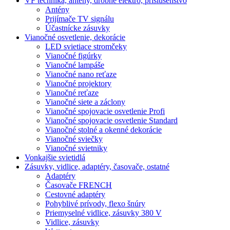
VF technika, antény, drobné elektro, príslušenstvo
Antény
Prijímače TV signálu
Účastnícke zásuvky
Vianočné osvetlenie, dekorácie
LED svietiace stromčeky
Vianočné figúrky
Vianočné lampáše
Vianočné nano reťaze
Vianočné projektory
Vianočné reťaze
Vianočné siete a záclony
Vianočné spojovacie osvetlenie Profi
Vianočné spojovacie osvetlenie Standard
Vianočné stolné a okenné dekorácie
Vianočné sviečky
Vianočné svietniky
Vonkajšie svietidlá
Zásuvky, vidlice, adaptéry, časovače, ostatné
Adaptéry
Časovače FRENCH
Cestovné adaptéry
Pohyblivé prívody, flexo šnúry
Priemyselné vidlice, zásuvky 380 V
Vidlice, zásuvky