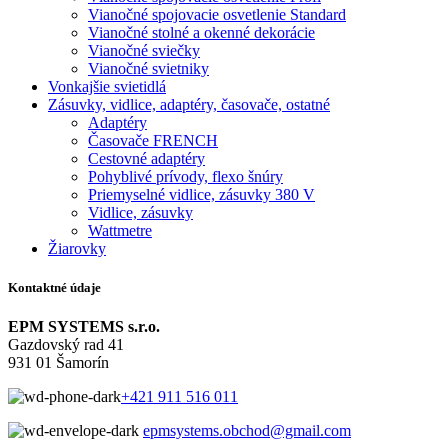
Vianočné spojovacie osvetlenie Standard
Vianočné stolné a okenné dekorácie
Vianočné sviečky
Vianočné svietniky
Vonkajšie svietidlá
Zásuvky, vidlice, adaptéry, časovače, ostatné
Adaptéry
Časovače FRENCH
Cestovné adaptéry
Pohyblivé prívody, flexo šnúry
Priemyselné vidlice, zásuvky 380 V
Vidlice, zásuvky
Wattmetre
Žiarovky
Kontaktné údaje
EPM SYSTEMS s.r.o.
Gazdovský rad 41
931 01 Šamorín
+421 911 516 011
epmsystems.obchod@gmail.com