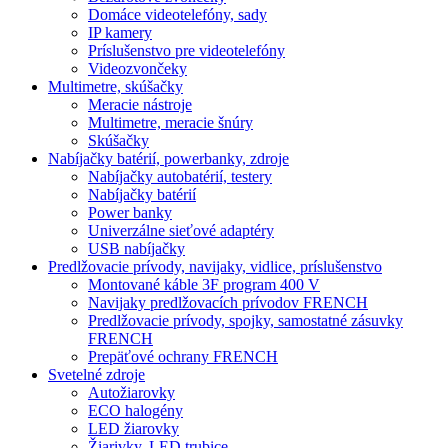
Domáce videotelefóny, sady
IP kamery
Príslušenstvo pre videotelefóny
Videozvončeky
Multimetre, skúšačky
Meracie nástroje
Multimetre, meracie šnúry
Skúšačky
Nabíjačky batérií, powerbanky, zdroje
Nabíjačky autobatérií, testery
Nabíjačky batérií
Power banky
Univerzálne sieťové adaptéry
USB nabíjačky
Predlžovacie prívody, navijaky, vidlice, príslušenstvo
Montované káble 3F program 400 V
Navijaky predlžovacích prívodov FRENCH
Predlžovacie prívody, spojky, samostatné zásuvky
FRENCH
Prepäťové ochrany FRENCH
Svetelné zdroje
Autožiarovky
ECO halogény
LED žiarovky
Žiarivky, LED trubice