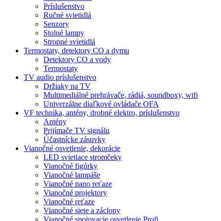
Príslušenstvo
Ručné svietidlá
Senzory
Stolné lampy
Stropné svietidlá
Termostaty, detektory CO a dymu
Detektory CO a vody
Termostaty
TV audio príslušenstvo
Držiaky na TV
Multimediálné prehrávače, rádiá, soundboxy, wifi
Univerzálne diaľkové ovládače OFA
VF technika, antény, drobné elektro, príslušenstvo
Antény
Prijímače TV signálu
Účastnícke zásuvky
Vianočné osvetlenie, dekorácie
LED svietiace stromčeky
Vianočné figúrky
Vianočné lampáše
Vianočné nano reťaze
Vianočné projektory
Vianočné reťaze
Vianočné siete a záclony
Vianočné spojovacie osvetlenie Profi