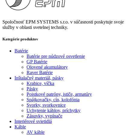
Spoločnosť EPM SYSTEMS s.r.o. v súčasnosti poskytuje svoje
služby v oblasti svetelnej techniky.
Kategórie produktov
Batérie
Batérie pre núdzové osvetlenie
GP Batérie
Olovené akumulátory
Raver Batérie
Inštalačný materiál, pásky
Krabice, víčka
Pásky
Poistkové patróny, ističe, armatúry
Spájkovačky, cín, kolofónia
Svorky, svorkovnice
Uchytenie káblov, príchytky
Zásuvky, vypínače
Interiérové svietidlá
Káble
AV káble