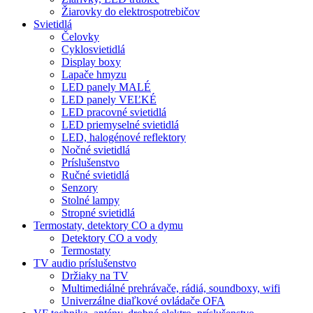
Žiarovky do elektrospotrebičov
Svietidlá
Čelovky
Cyklosvietidlá
Display boxy
Lapače hmyzu
LED panely MALÉ
LED panely VEĽKÉ
LED pracovné svietidlá
LED priemyselné svietidlá
LED, halogénové reflektory
Nočné svietidlá
Príslušenstvo
Ručné svietidlá
Senzory
Stolné lampy
Stropné svietidlá
Termostaty, detektory CO a dymu
Detektory CO a vody
Termostaty
TV audio príslušenstvo
Držiaky na TV
Multimediálné prehrávače, rádiá, soundboxy, wifi
Univerzálne diaľkové ovládače OFA