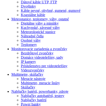
Dátové káble UTP, FTP
Dvojlinky
Káble pevné, ohybné, gumené, gumové
Koaxiálne káble
Meteostanice, teplomery, váhy, ostatné
Digitálne váhy a minútky
Kuchynské, závesné váhy
Meteorologické stanice
Náhradné čidla
Osobné váhy
Teplomery
Monitorovacie zariadenia a zvončeky
Bezdrôtové zvončeky
Domáce videotelefóny, sady
IP kamery
Príslušenstvo pre videotelefóny
Videozvončeky
Multimetre, skúšačky
Meracie nástroje
Multimetre, meracie šnúry
Skúšačky
Nabíjačky batérií, powerbanky, zdroje
Nabíjačky autobatérií, testery
Nabíjačky batérií
Power banky