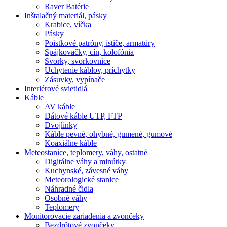
Raver Batérie
Inštalačný materiál, pásky
Krabice, víčka
Pásky
Poistkové patróny, ističe, armatúry
Spájkovačky, cín, kolofónia
Svorky, svorkovnice
Uchytenie káblov, príchytky
Zásuvky, vypínače
Interiérové svietidlá
Káble
AV káble
Dátové káble UTP, FTP
Dvojlinky
Káble pevné, ohybné, gumené, gumové
Koaxiálne káble
Meteostanice, teplomery, váhy, ostatné
Digitálne váhy a minútky
Kuchynské, závesné váhy
Meteorologické stanice
Náhradné čidla
Osobné váhy
Teplomery
Monitorovacie zariadenia a zvončeky
Bezdrôtové zvončeky