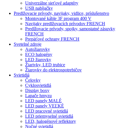
Univerzálne sieťové adaptéry
USB nabíjačky
Predlžovacie prívody, navijaky, vidlice, príslušenstvo
Montované káble 3F program 400 V
Navijaky predlžovacích prívodov FRENCH
Predlžovacie prívody, spojky, samostatné zásuvky
FRENCH
Prepäťové ochrany FRENCH
Svetelné zdroje
Autožiarovky
ECO halogény
LED žiarovky
Žiarivky, LED trubice
Žiarovky do elektrospotrebičov
Svietidlá
Čelovky
Cyklosvietidlá
Display boxy
Lapače hmyzu
LED panely MALÉ
LED panely VEĽKÉ
LED pracovné svietidlá
LED priemyselné svietidlá
LED, halogénové reflektory
Nočné svietidlá