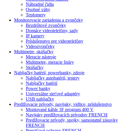
Náhradné čidla
Osobné váhy
Teplomery
Monitorovacie zariadenia a zvončeky
Bezdrôtové zvončeky
Domáce videotelefóny, sady
IP kamery
Príslušenstvo pre videotelefóny
Videozvončeky
Multimetre, skúšačky
Meracie nástroje
Multimetre, meracie šnúry
Skúšačky
Nabíjačky batérií, powerbanky, zdroje
Nabíjačky autobatérií, testery
Nabíjačky batérií
Power banky
Univerzálne sieťové adaptéry
USB nabíjačky
Predlžovacie prívody, navijaky, vidlice, príslušenstvo
Montované káble 3F program 400 V
Navijaky predlžovacích prívodov FRENCH
Predlžovacie prívody, spojky, samostatné zásuvky
FRENCH
Prepäťové ochrany FRENCH