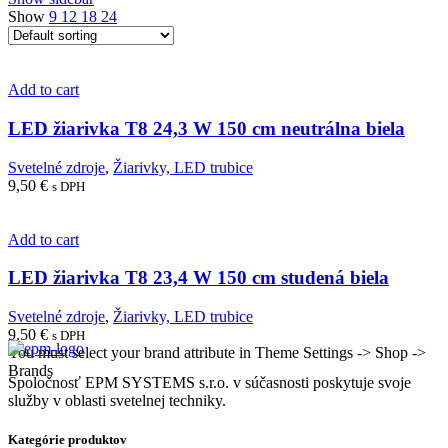
Show
9
12
18
24
Add to cart
LED žiarivka T8 24,3 W 150 cm neutrálna biela
Svetelné zdroje
,
Žiarivky, LED trubice
9,50
€
s DPH
Add to cart
LED žiarivka T8 23,4 W 150 cm studená biela
Svetelné zdroje
,
Žiarivky, LED trubice
9,50
€
s DPH
You must select your brand attribute in Theme Settings -> Shop ->
Brands
Spoločnosť EPM SYSTEMS s.r.o. v súčasnosti poskytuje svoje
služby v oblasti svetelnej techniky.
Kategórie produktov