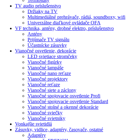
Termostaty
TV audio príslušenstvo
Držiaky na TV
Multimediálné prehrávače, rádiá, soundboxy, wifi
Univerzálne diaľkové ovládače OFA
VF technika, antény, drobné elektro, príslušenstvo
Antény
Prijímače TV signálu
Účastnícke zásuvky
Vianočné osvetlenie, dekorácie
LED svietiace stromčeky
Vianočné figúrky
Vianočné lampáše
Vianočné nano reťaze
Vianočné projektory
Vianočné reťaze
Vianočné siete a záclony
Vianočné spojovacie osvetlenie Profi
Vianočné spojovacie osvetlenie Standard
Vianočné stolné a okenné dekorácie
Vianočné sviečky
Vianočné svietniky
Vonkajšie svietidlá
Zásuvky, vidlice, adaptéry, časovače, ostatné
Adaptéry