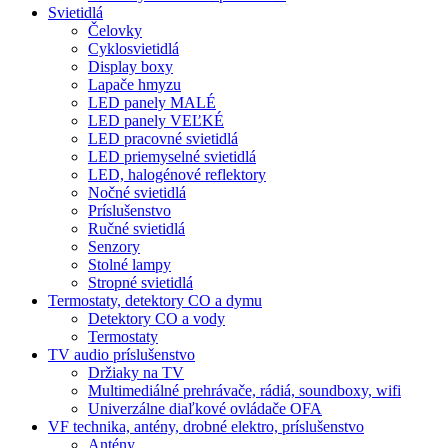
Svietidlá
Čelovky
Cyklosvietidlá
Display boxy
Lapače hmyzu
LED panely MALÉ
LED panely VEĽKÉ
LED pracovné svietidlá
LED priemyselné svietidlá
LED, halogénové reflektory
Nočné svietidlá
Príslušenstvo
Ručné svietidlá
Senzory
Stolné lampy
Stropné svietidlá
Termostaty, detektory CO a dymu
Detektory CO a vody
Termostaty
TV audio príslušenstvo
Držiaky na TV
Multimediálné prehrávače, rádiá, soundboxy, wifi
Univerzálne diaľkové ovládače OFA
VF technika, antény, drobné elektro, príslušenstvo
Antény