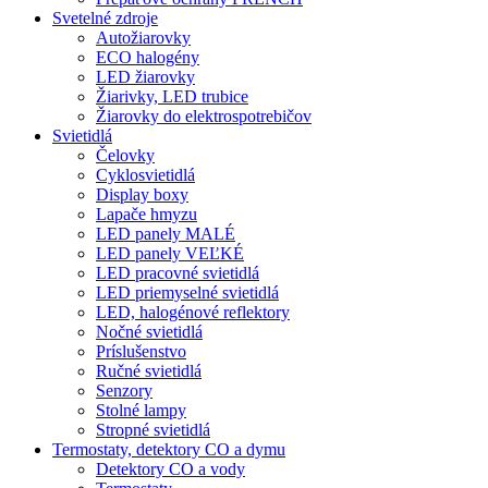
Svetelné zdroje
Autožiarovky
ECO halogény
LED žiarovky
Žiarivky, LED trubice
Žiarovky do elektrospotrebičov
Svietidlá
Čelovky
Cyklosvietidlá
Display boxy
Lapače hmyzu
LED panely MALÉ
LED panely VEĽKÉ
LED pracovné svietidlá
LED priemyselné svietidlá
LED, halogénové reflektory
Nočné svietidlá
Príslušenstvo
Ručné svietidlá
Senzory
Stolné lampy
Stropné svietidlá
Termostaty, detektory CO a dymu
Detektory CO a vody