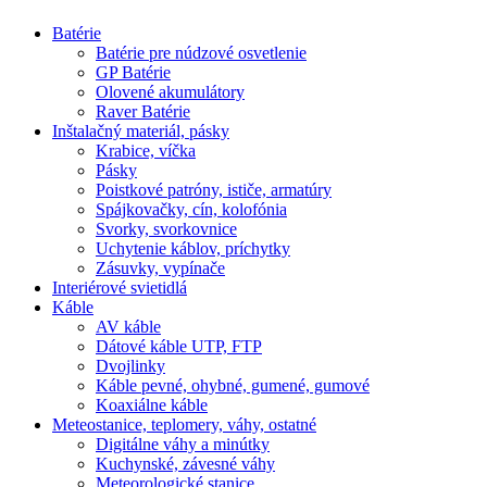
Batérie
Batérie pre núdzové osvetlenie
GP Batérie
Olovené akumulátory
Raver Batérie
Inštalačný materiál, pásky
Krabice, víčka
Pásky
Poistkové patróny, ističe, armatúry
Spájkovačky, cín, kolofónia
Svorky, svorkovnice
Uchytenie káblov, príchytky
Zásuvky, vypínače
Interiérové svietidlá
Káble
AV káble
Dátové káble UTP, FTP
Dvojlinky
Káble pevné, ohybné, gumené, gumové
Koaxiálne káble
Meteostanice, teplomery, váhy, ostatné
Digitálne váhy a minútky
Kuchynské, závesné váhy
Meteorologické stanice