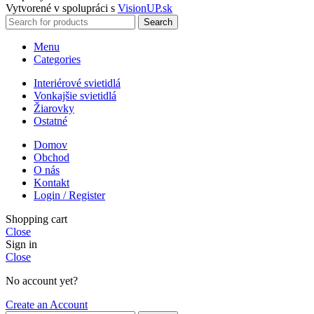
Vytvorené v spolupráci s
VisionUP.sk
Search
Menu
Categories
Interiérové svietidlá
Vonkajšie svietidlá
Žiarovky
Ostatné
Domov
Obchod
O nás
Kontakt
Login / Register
Shopping cart
Close
Sign in
Close
No account yet?
Create an Account