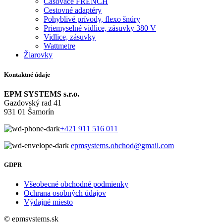
Časovače FRENCH
Cestovné adaptéry
Pohyblivé prívody, flexo šnúry
Priemyselné vidlice, zásuvky 380 V
Vidlice, zásuvky
Wattmetre
Žiarovky
Kontaktné údaje
EPM SYSTEMS s.r.o.
Gazdovský rad 41
931 01 Šamorín
+421 911 516 011
epmsystems.obchod@gmail.com
GDPR
Všeobecné obchodné podmienky
Ochrana osobných údajov
Výdajné miesto
© epmsystems.sk