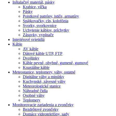
Inštalačný materiál, pásky
Krabice, víčka
Pásky
Poistkové patróny, ističe, armatúry
Spájkovačky, cín, kolofónia
Svorky, svorkovnice
Uchytenie káblov, príchytky
Zásuvky, vypínače
Interiérové svietidlá
Káble
AV káble
Dátové káble UTP, FTP
Dvojlinky
Káble pevné, ohybné, gumené, gumové
Koaxiálne káble
Meteostanice, teplomery, váhy, ostatné
Digitálne váhy a minútky
Kuchynské, závesné váhy
Meteorologické stanice
Náhradné čidla
Osobné váhy
Teplomery
Monitorovacie zariadenia a zvončeky
Bezdrôtové zvončeky
Domáce videotelefóny, sady