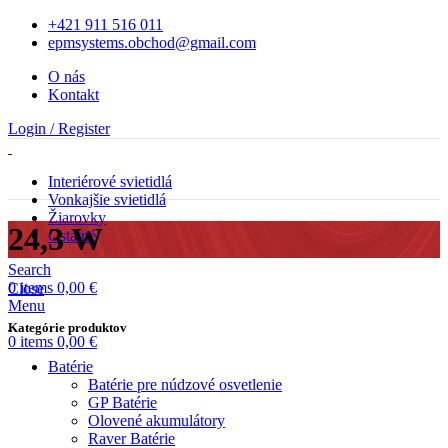
+421 911 516 011
epmsystems.obchod@gmail.com
O nás
Kontakt
Login / Register
Interiérové svietidlá
Vonkajšie svietidlá
Žiarovky
24,3 W
Ostatné
Search
0
items
0,00
€
Close
Menu
Kategórie produktov
0
items
0,00
€
Batérie
Batérie pre núdzové osvetlenie
GP Batérie
Olovené akumulátory
Raver Batérie