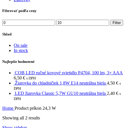
Filtrovať podľa ceny
Min
Max
Filter
price
price
Sklad
On sale
In stock
Najlepšie hodnotené
COB LED ručné kovové svietidlo P4704, 100 lm, 3× AAA
6,50
€
s DPH
Žiarovka do chladničiek 1,8W E14 neutrálna biela
4,50
€
s
DPH
LED žiarovka Classic 5,7W GU10 neutrálna biela
2,40
€
s
DPH
Home
Product príkon
24,3 W
Showing all 2 results
Show sidebar