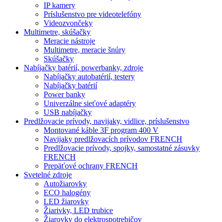
IP kamery
Príslušenstvo pre videotelefóny
Videozvončeky
Multimetre, skúšačky
Meracie nástroje
Multimetre, meracie šnúry
Skúšačky
Nabíjačky batérií, powerbanky, zdroje
Nabíjačky autobatérií, testery
Nabíjačky batérií
Power banky
Univerzálne sieťové adaptéry
USB nabíjačky
Predlžovacie prívody, navijaky, vidlice, príslušenstvo
Montované káble 3F program 400 V
Navijaky predlžovacích prívodov FRENCH
Predlžovacie prívody, spojky, samostatné zásuvky
FRENCH
Prepäťové ochrany FRENCH
Svetelné zdroje
Autožiarovky
ECO halogény
LED žiarovky
Žiarivky, LED trubice
Žiarovky do elektrospotrebičov