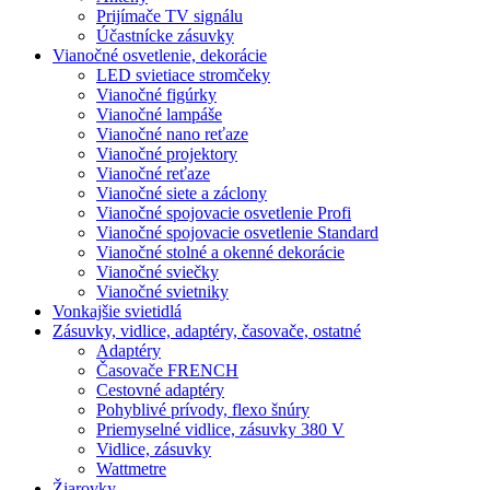
Prijímače TV signálu
Účastnícke zásuvky
Vianočné osvetlenie, dekorácie
LED svietiace stromčeky
Vianočné figúrky
Vianočné lampáše
Vianočné nano reťaze
Vianočné projektory
Vianočné reťaze
Vianočné siete a záclony
Vianočné spojovacie osvetlenie Profi
Vianočné spojovacie osvetlenie Standard
Vianočné stolné a okenné dekorácie
Vianočné sviečky
Vianočné svietniky
Vonkajšie svietidlá
Zásuvky, vidlice, adaptéry, časovače, ostatné
Adaptéry
Časovače FRENCH
Cestovné adaptéry
Pohyblivé prívody, flexo šnúry
Priemyselné vidlice, zásuvky 380 V
Vidlice, zásuvky
Wattmetre
Žiarovky