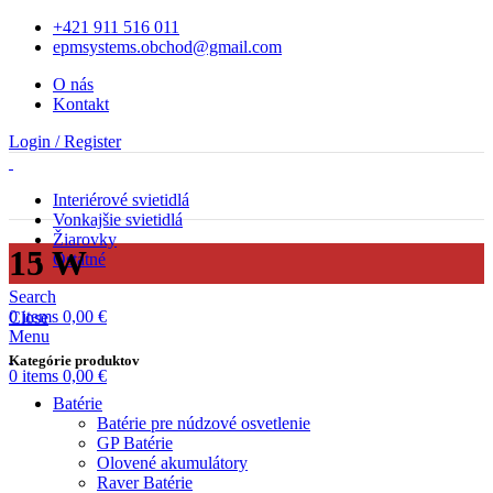
+421 911 516 011
epmsystems.obchod@gmail.com
O nás
Kontakt
Login / Register
Interiérové svietidlá
Vonkajšie svietidlá
Žiarovky
15 W
Ostatné
Search
0
items
0,00
€
Close
Menu
Kategórie produktov
0
items
0,00
€
Batérie
Batérie pre núdzové osvetlenie
GP Batérie
Olovené akumulátory
Raver Batérie