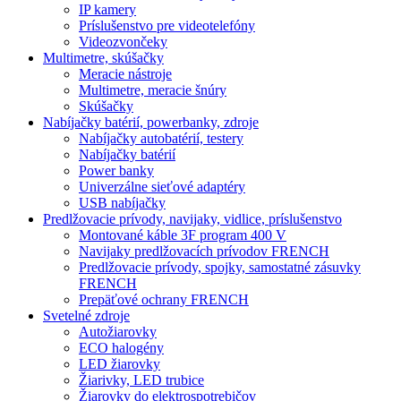
IP kamery
Príslušenstvo pre videotelefóny
Videozvončeky
Multimetre, skúšačky
Meracie nástroje
Multimetre, meracie šnúry
Skúšačky
Nabíjačky batérií, powerbanky, zdroje
Nabíjačky autobatérií, testery
Nabíjačky batérií
Power banky
Univerzálne sieťové adaptéry
USB nabíjačky
Predlžovacie prívody, navijaky, vidlice, príslušenstvo
Montované káble 3F program 400 V
Navijaky predlžovacích prívodov FRENCH
Predlžovacie prívody, spojky, samostatné zásuvky
FRENCH
Prepäťové ochrany FRENCH
Svetelné zdroje
Autožiarovky
ECO halogény
LED žiarovky
Žiarivky, LED trubice
Žiarovky do elektrospotrebičov