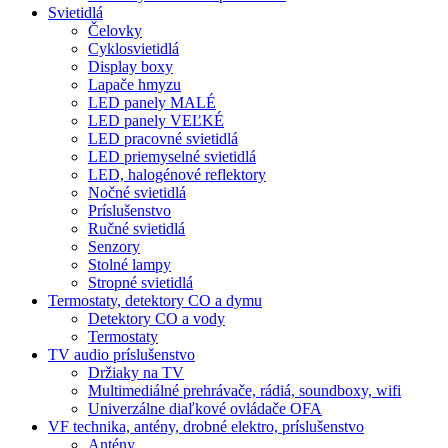
Svietidlá
Čelovky
Cyklosvietidlá
Display boxy
Lapače hmyzu
LED panely MALÉ
LED panely VEĽKÉ
LED pracovné svietidlá
LED priemyselné svietidlá
LED, halogénové reflektory
Nočné svietidlá
Príslušenstvo
Ručné svietidlá
Senzory
Stolné lampy
Stropné svietidlá
Termostaty, detektory CO a dymu
Detektory CO a vody
Termostaty
TV audio príslušenstvo
Držiaky na TV
Multimediálné prehrávače, rádiá, soundboxy, wifi
Univerzálne diaľkové ovládače OFA
VF technika, antény, drobné elektro, príslušenstvo
Antény