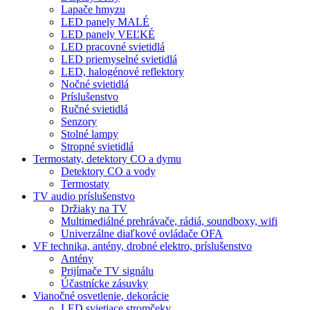
Lapače hmyzu
LED panely MALÉ
LED panely VEĽKÉ
LED pracovné svietidlá
LED priemyselné svietidlá
LED, halogénové reflektory
Nočné svietidlá
Príslušenstvo
Ručné svietidlá
Senzory
Stolné lampy
Stropné svietidlá
Termostaty, detektory CO a dymu
Detektory CO a vody
Termostaty
TV audio príslušenstvo
Držiaky na TV
Multimediálné prehrávače, rádiá, soundboxy, wifi
Univerzálne diaľkové ovládače OFA
VF technika, antény, drobné elektro, príslušenstvo
Antény
Prijímače TV signálu
Účastnícke zásuvky
Vianočné osvetlenie, dekorácie
LED svietiace stromčeky