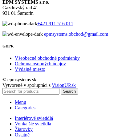
EPM SYSTEMS s.r.o.
Gazdovský rad 41
931 01 Šamorín
+421 911 516 011
epmsystems.obchod@gmail.com
GDPR
Všeobecné obchodné podmienky
Ochrana osobných údajov
Výdajné miesto
© epmsystems.sk
Vytvorené v spolupráci s
VisionUP.sk
Search
Menu
Categories
Interiérové svietidlá
Vonkajšie svietidlá
Žiarovky
Ostatné