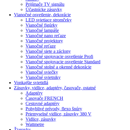
Prijímače TV signálu
Účastnícke zásuvky
Vianočné osvetlenie, dekorácie
LED svietiace stromčeky
Vianočné figúrky
Vianočné lampáše
Vianočné nano reťaze
Vianočné projektory
Vianočné reťaze
Vianočné siete a záclony
Vianočné spojovacie osvetlenie Profi
Vianočné spojovacie osvetlenie Standard
Vianočné stolné a okenné dekorácie
Vianočné sviečky
Vianočné svietniky
Vonkajšie svietidlá
Zásuvky, vidlice, adaptéry, časovače, ostatné
Adaptéry
Časovače FRENCH
Cestovné adaptéry
Pohyblivé prívody, flexo šnúry
Priemyselné vidlice, zásuvky 380 V
Vidlice, zásuvky
Wattmetre
Žiarovky