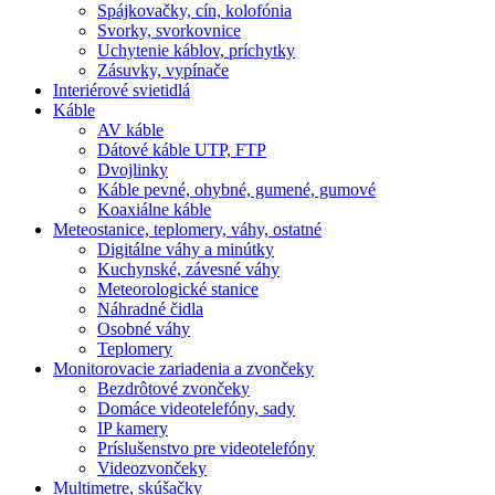
Spájkovačky, cín, kolofónia
Svorky, svorkovnice
Uchytenie káblov, príchytky
Zásuvky, vypínače
Interiérové svietidlá
Káble
AV káble
Dátové káble UTP, FTP
Dvojlinky
Káble pevné, ohybné, gumené, gumové
Koaxiálne káble
Meteostanice, teplomery, váhy, ostatné
Digitálne váhy a minútky
Kuchynské, závesné váhy
Meteorologické stanice
Náhradné čidla
Osobné váhy
Teplomery
Monitorovacie zariadenia a zvončeky
Bezdrôtové zvončeky
Domáce videotelefóny, sady
IP kamery
Príslušenstvo pre videotelefóny
Videozvončeky
Multimetre, skúšačky