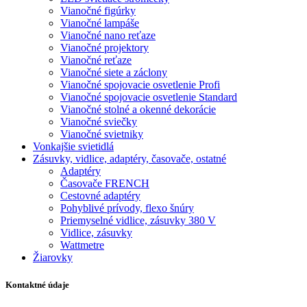
Vianočné figúrky
Vianočné lampáše
Vianočné nano reťaze
Vianočné projektory
Vianočné reťaze
Vianočné siete a záclony
Vianočné spojovacie osvetlenie Profi
Vianočné spojovacie osvetlenie Standard
Vianočné stolné a okenné dekorácie
Vianočné sviečky
Vianočné svietniky
Vonkajšie svietidlá
Zásuvky, vidlice, adaptéry, časovače, ostatné
Adaptéry
Časovače FRENCH
Cestovné adaptéry
Pohyblivé prívody, flexo šnúry
Priemyselné vidlice, zásuvky 380 V
Vidlice, zásuvky
Wattmetre
Žiarovky
Kontaktné údaje