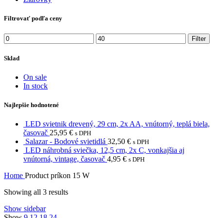
Filtrovať podľa ceny
Min
Max
Filter
price
price
Sklad
On sale
In stock
Najlepšie hodnotené
LED svietnik drevený, 29 cm, 2x AA, vnútorný, teplá biela,
časovač
25,95
€
s DPH
Salazar - Bodové svietidlá
32,50
€
s DPH
LED náhrobná sviečka, 12,5 cm, 2x C, vonkajšia aj
vnútorná, vintage, časovač
4,95
€
s DPH
Home
Product príkon
15 W
Showing all 3 results
Show sidebar
Show
9
12
18
24