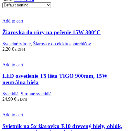
Add to cart
Žiarovka do rúry na pečenie 15W 300°C
Svetelné zdroje
,
Žiarovky do elektrospotrebičov
2,20
€
s DPH
Add to cart
LED osvetlenie T5 lišta TIGO 900mm, 15W
neutrálna biela
Svietidlá
,
Stropné svietidlá
24,90
€
s DPH
Add to cart
Svietnik na 5x žiarovku E10 drevený biely, oblúk,