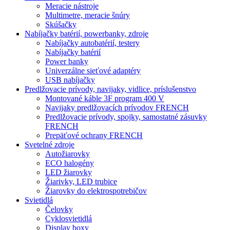
Meracie nástroje
Multimetre, meracie šnúry
Skúšačky
Nabíjačky batérií, powerbanky, zdroje
Nabíjačky autobatérií, testery
Nabíjačky batérií
Power banky
Univerzálne sieťové adaptéry
USB nabíjačky
Predlžovacie prívody, navijaky, vidlice, príslušenstvo
Montované káble 3F program 400 V
Navijaky predlžovacích prívodov FRENCH
Predlžovacie prívody, spojky, samostatné zásuvky
FRENCH
Prepäťové ochrany FRENCH
Svetelné zdroje
Autožiarovky
ECO halogény
LED žiarovky
Žiarivky, LED trubice
Žiarovky do elektrospotrebičov
Svietidlá
Čelovky
Cyklosvietidlá
Display boxy