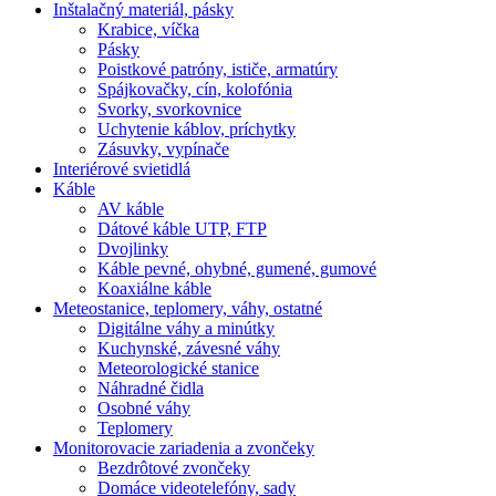
Inštalačný materiál, pásky
Krabice, víčka
Pásky
Poistkové patróny, ističe, armatúry
Spájkovačky, cín, kolofónia
Svorky, svorkovnice
Uchytenie káblov, príchytky
Zásuvky, vypínače
Interiérové svietidlá
Káble
AV káble
Dátové káble UTP, FTP
Dvojlinky
Káble pevné, ohybné, gumené, gumové
Koaxiálne káble
Meteostanice, teplomery, váhy, ostatné
Digitálne váhy a minútky
Kuchynské, závesné váhy
Meteorologické stanice
Náhradné čidla
Osobné váhy
Teplomery
Monitorovacie zariadenia a zvončeky
Bezdrôtové zvončeky
Domáce videotelefóny, sady