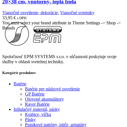
20×38 cm, vnútorný, teplá biela
Vianočné osvetlenie, dekorácie
,
Vianočné svietniky
33,95
€
s DPH
You must select your brand attribute in Theme Settings -> Shop ->
Brands
Spoločnosť EPM SYSTEMS s.r.o. v súčasnosti poskytuje svoje
služby v oblasti svetelnej techniky.
Kategórie produktov
Batérie
Batérie pre núdzové osvetlenie
GP Batérie
Olovené akumulátory
Raver Batérie
Inštalačný materiál, pásky
Krabice, víčka
Pásky
Poistkové patróny, ističe, armatúry