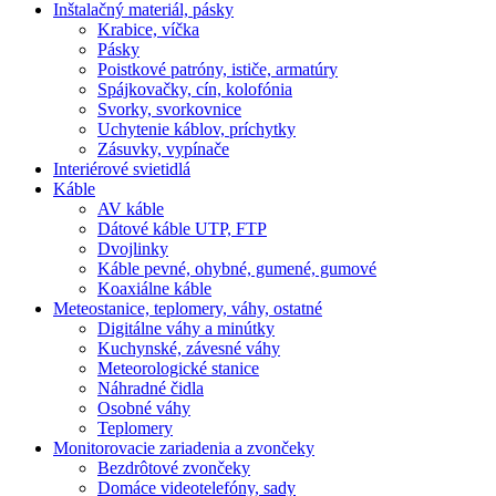
Inštalačný materiál, pásky
Krabice, víčka
Pásky
Poistkové patróny, ističe, armatúry
Spájkovačky, cín, kolofónia
Svorky, svorkovnice
Uchytenie káblov, príchytky
Zásuvky, vypínače
Interiérové svietidlá
Káble
AV káble
Dátové káble UTP, FTP
Dvojlinky
Káble pevné, ohybné, gumené, gumové
Koaxiálne káble
Meteostanice, teplomery, váhy, ostatné
Digitálne váhy a minútky
Kuchynské, závesné váhy
Meteorologické stanice
Náhradné čidla
Osobné váhy
Teplomery
Monitorovacie zariadenia a zvončeky
Bezdrôtové zvončeky
Domáce videotelefóny, sady