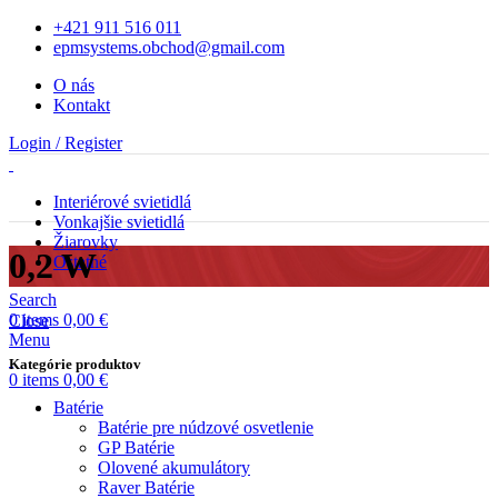
+421 911 516 011
epmsystems.obchod@gmail.com
O nás
Kontakt
Login / Register
Interiérové svietidlá
Vonkajšie svietidlá
Žiarovky
0,2 W
Ostatné
Search
0
items
0,00
€
Close
Menu
Kategórie produktov
0
items
0,00
€
Batérie
Batérie pre núdzové osvetlenie
GP Batérie
Olovené akumulátory
Raver Batérie