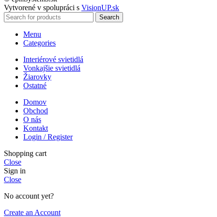
Vytvorené v spolupráci s
VisionUP.sk
Search
Menu
Categories
Interiérové svietidlá
Vonkajšie svietidlá
Žiarovky
Ostatné
Domov
Obchod
O nás
Kontakt
Login / Register
Shopping cart
Close
Sign in
Close
No account yet?
Create an Account