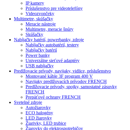
IP kamery
Príslušenstvo pre videotelefóny
Videozvončeky
Multimetre, skúšačky
Meracie nástroje
Multimetre, meracie šnúry
Skúšačky
Nabíjačky batérií, powerbanky, zdroje
Nabíjačky autobatérií, testery
Nabíjačky batérií
Power banky
Univerzálne sieťové adaptéry
USB nabíjačky
Predlžovacie prívody, navijaky, vidlice, príslušenstvo
Montované káble 3F program 400 V
Navijaky predlžovacích prívodov FRENCH
Predlžovacie prívody, spojky, samostatné zásuvky
FRENCH
Prepäťové ochrany FRENCH
Svetelné zdroje
Autožiarovky
ECO halogény
LED žiarovky
Žiarivky, LED trubice
Žiarovky do elektrospotrebičov