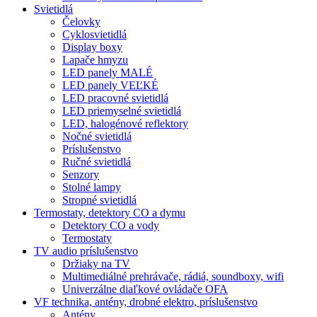
Svietidlá
Čelovky
Cyklosvietidlá
Display boxy
Lapače hmyzu
LED panely MALÉ
LED panely VEĽKÉ
LED pracovné svietidlá
LED priemyselné svietidlá
LED, halogénové reflektory
Nočné svietidlá
Príslušenstvo
Ručné svietidlá
Senzory
Stolné lampy
Stropné svietidlá
Termostaty, detektory CO a dymu
Detektory CO a vody
Termostaty
TV audio príslušenstvo
Držiaky na TV
Multimediálné prehrávače, rádiá, soundboxy, wifi
Univerzálne diaľkové ovládače OFA
VF technika, antény, drobné elektro, príslušenstvo
Antény