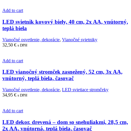
Add to cart
LED svietnik kovový biely, 40 cm, 2x AA, vnútorný,
teplá biela
Vianočné osvetlenie, dekorácie
,
Vianočné svietniky
32,50
€
s DPH
Add to cart
LED vianočný stromček zasnežený, 52 cm, 3x AA,
vnútorný, teplá biela, časovač
Vianočné osvetlenie, dekorácie
,
LED svietiace stromčeky
34,95
€
s DPH
Add to cart
LED dekor. drevená – dom so snehuliakmi, 28,5 cm,
2x AA, vnútorná, teplá biela, časovač