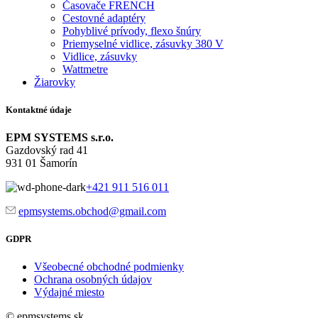
Časovače FRENCH
Cestovné adaptéry
Pohyblivé prívody, flexo šnúry
Priemyselné vidlice, zásuvky 380 V
Vidlice, zásuvky
Wattmetre
Žiarovky
Kontaktné údaje
EPM SYSTEMS s.r.o.
Gazdovský rad 41
931 01 Šamorín
+421 911 516 011
epmsystems.obchod@gmail.com
GDPR
Všeobecné obchodné podmienky
Ochrana osobných údajov
Výdajné miesto
© epmsystems.sk