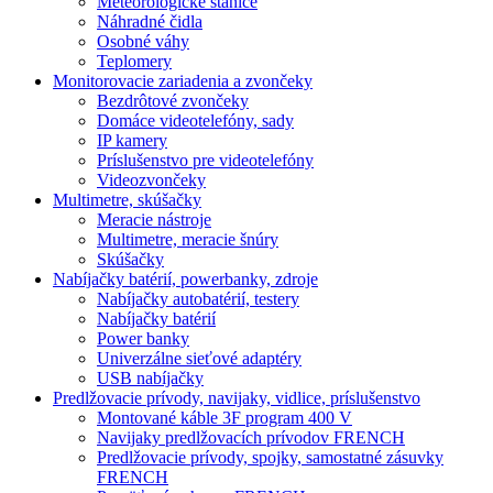
Meteorologické stanice
Náhradné čidla
Osobné váhy
Teplomery
Monitorovacie zariadenia a zvončeky
Bezdrôtové zvončeky
Domáce videotelefóny, sady
IP kamery
Príslušenstvo pre videotelefóny
Videozvončeky
Multimetre, skúšačky
Meracie nástroje
Multimetre, meracie šnúry
Skúšačky
Nabíjačky batérií, powerbanky, zdroje
Nabíjačky autobatérií, testery
Nabíjačky batérií
Power banky
Univerzálne sieťové adaptéry
USB nabíjačky
Predlžovacie prívody, navijaky, vidlice, príslušenstvo
Montované káble 3F program 400 V
Navijaky predlžovacích prívodov FRENCH
Predlžovacie prívody, spojky, samostatné zásuvky
FRENCH