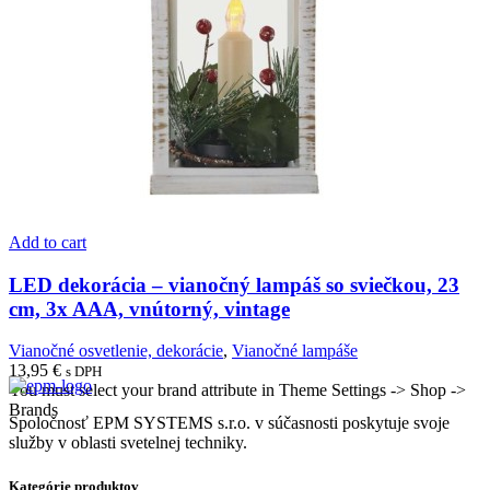
Add to cart
LED dekorácia – vianočný lampáš so sviečkou, 23
cm, 3x AAA, vnútorný, vintage
Vianočné osvetlenie, dekorácie
,
Vianočné lampáše
13,95
€
s DPH
You must select your brand attribute in Theme Settings -> Shop ->
Brands
Spoločnosť EPM SYSTEMS s.r.o. v súčasnosti poskytuje svoje
služby v oblasti svetelnej techniky.
Kategórie produktov