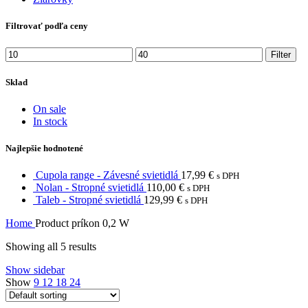
Filtrovať podľa ceny
Min
Max
Filter
price
price
Sklad
On sale
In stock
Najlepšie hodnotené
Cupola range - Závesné svietidlá
17,99
€
s DPH
Nolan - Stropné svietidlá
110,00
€
s DPH
Taleb - Stropné svietidlá
129,99
€
s DPH
Home
Product príkon
0,2 W
Showing all 5 results
Show sidebar
Show
9
12
18
24