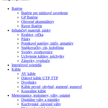
Batérie
Batérie pre núdzové osvetlenie
GP Batérie
Olovené akumulátory
Raver Batérie
Inštalačný materiál, pásky
Krabice, víčka
Pásky
Poistkové patróny, ističe, armatúry
Spájkovačky, cín, kolofónia
Svorky, svorkovnice
Uchytenie káblov, príchytky
Zásuvky, vypínače
Interiérové svietidlá
Káble
AV káble
Dátové káble UTP, FTP
Dvojlinky
Káble pevné, ohybné, gumené, gumové
Koaxiálne káble
Meteostanice, teplomery, váhy, ostatné
Digitálne váhy a minútky
Kuchynské, závesné váhy