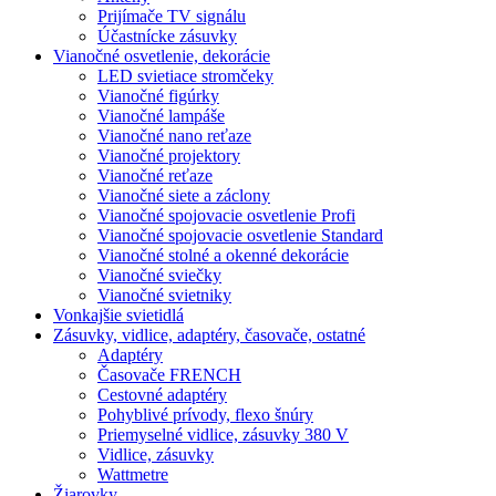
Prijímače TV signálu
Účastnícke zásuvky
Vianočné osvetlenie, dekorácie
LED svietiace stromčeky
Vianočné figúrky
Vianočné lampáše
Vianočné nano reťaze
Vianočné projektory
Vianočné reťaze
Vianočné siete a záclony
Vianočné spojovacie osvetlenie Profi
Vianočné spojovacie osvetlenie Standard
Vianočné stolné a okenné dekorácie
Vianočné sviečky
Vianočné svietniky
Vonkajšie svietidlá
Zásuvky, vidlice, adaptéry, časovače, ostatné
Adaptéry
Časovače FRENCH
Cestovné adaptéry
Pohyblivé prívody, flexo šnúry
Priemyselné vidlice, zásuvky 380 V
Vidlice, zásuvky
Wattmetre
Žiarovky