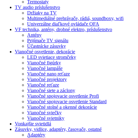
Termostaty
TV audio príslušenstvo
Držiaky na TV
Multimediálné prehrávače, rádiá, soundboxy, wifi
Univerzálne diaľkové ovládače OFA
VF technika, antény, drobné elektro, príslušenstvo
Antény
Prijímače TV signálu
Účastnícke zásuvky
Vianočné osvetlenie, dekorácie
LED svietiace stromčeky
Vianočné figúrky
Vianočné lampáše
Vianočné nano reťaze
Vianočné projektory
Vianočné reťaze
Vianočné siete a záclony
Vianočné spojovacie osvetlenie Profi
Vianočné spojovacie osvetlenie Standard
Vianočné stolné a okenné dekorácie
Vianočné sviečky
Vianočné svietniky
Vonkajšie svietidlá
Zásuvky, vidlice, adaptéry, časovače, ostatné
Adaptéry