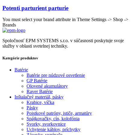
Potenti parturient parturie
You must select your brand attribute in Theme Settings -> Shop ->
Brands
Spoločnosť EPM SYSTEMS s.r.o. v súčasnosti poskytuje svoje
služby v oblasti svetelnej techniky.
Kategórie produktov
Batérie
Batérie pre núdzové osvetlenie
GP Batérie
Olovené akumulátory
Raver Batérie
Inštalačný materiál, pásky
Krabice, víčka
Pásky
Poistkové patróny, ističe, armatúry
Spájkovačky, cín, kolofónia
Svorky, svorkovnice
Uchytenie káblov, príchytky
Zásuvky, vypínače