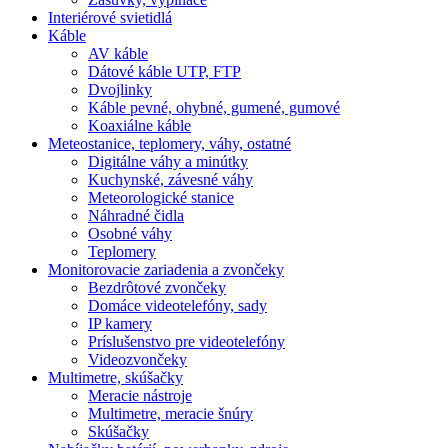
Interiérové svietidlá
Káble
AV káble
Dátové káble UTP, FTP
Dvojlinky
Káble pevné, ohybné, gumené, gumové
Koaxiálne káble
Meteostanice, teplomery, váhy, ostatné
Digitálne váhy a minútky
Kuchynské, závesné váhy
Meteorologické stanice
Náhradné čidla
Osobné váhy
Teplomery
Monitorovacie zariadenia a zvončeky
Bezdrôtové zvončeky
Domáce videotelefóny, sady
IP kamery
Príslušenstvo pre videotelefóny
Videozvončeky
Multimetre, skúšačky
Meracie nástroje
Multimetre, meracie šnúry
Skúšačky