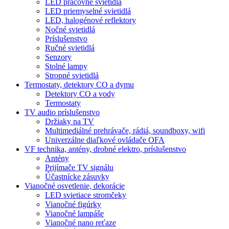
LED pracovné svietidlá
LED priemyselné svietidlá
LED, halogénové reflektory
Nočné svietidlá
Príslušenstvo
Ručné svietidlá
Senzory
Stolné lampy
Stropné svietidlá
Termostaty, detektory CO a dymu
Detektory CO a vody
Termostaty
TV audio príslušenstvo
Držiaky na TV
Multimediálné prehrávače, rádiá, soundboxy, wifi
Univerzálne diaľkové ovládače OFA
VF technika, antény, drobné elektro, príslušenstvo
Antény
Prijímače TV signálu
Účastnícke zásuvky
Vianočné osvetlenie, dekorácie
LED svietiace stromčeky
Vianočné figúrky
Vianočné lampáše
Vianočné nano reťaze