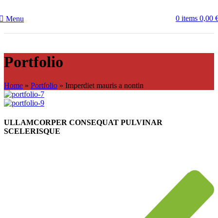
0
items
0,00
Menu
Portfolio
Home
»
Portfolio
»
Imperdiet mauris a nontin
ULLAMCORPER CONSEQUAT PULVINAR
SCELERISQUE