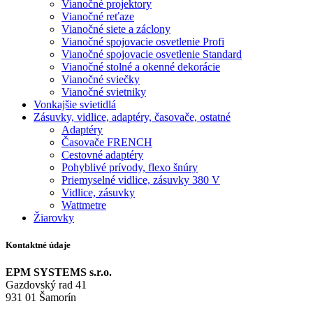
Vianočné projektory
Vianočné reťaze
Vianočné siete a záclony
Vianočné spojovacie osvetlenie Profi
Vianočné spojovacie osvetlenie Standard
Vianočné stolné a okenné dekorácie
Vianočné sviečky
Vianočné svietniky
Vonkajšie svietidlá
Zásuvky, vidlice, adaptéry, časovače, ostatné
Adaptéry
Časovače FRENCH
Cestovné adaptéry
Pohyblivé prívody, flexo šnúry
Priemyselné vidlice, zásuvky 380 V
Vidlice, zásuvky
Wattmetre
Žiarovky
Kontaktné údaje
EPM SYSTEMS s.r.o.
Gazdovský rad 41
931 01 Šamorín