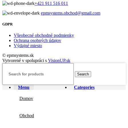
+421 911 516 011
epmsystems.obchod@gmail.com
GDPR
Všeobecné obchodné podmienky
Ochrana osobných údajov
Výdajné miesto
© epmsystems.sk
Vytvorené v spolupráci s
VisionUP.sk
Search
Menu
Categories
Domov
Obchod