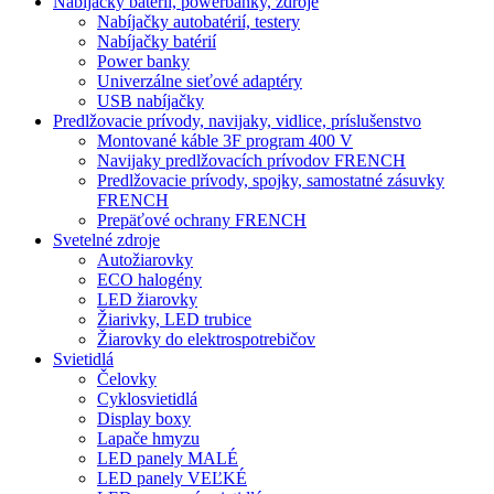
Nabíjačky batérií, powerbanky, zdroje
Nabíjačky autobatérií, testery
Nabíjačky batérií
Power banky
Univerzálne sieťové adaptéry
USB nabíjačky
Predlžovacie prívody, navijaky, vidlice, príslušenstvo
Montované káble 3F program 400 V
Navijaky predlžovacích prívodov FRENCH
Predlžovacie prívody, spojky, samostatné zásuvky
FRENCH
Prepäťové ochrany FRENCH
Svetelné zdroje
Autožiarovky
ECO halogény
LED žiarovky
Žiarivky, LED trubice
Žiarovky do elektrospotrebičov
Svietidlá
Čelovky
Cyklosvietidlá
Display boxy
Lapače hmyzu
LED panely MALÉ
LED panely VEĽKÉ