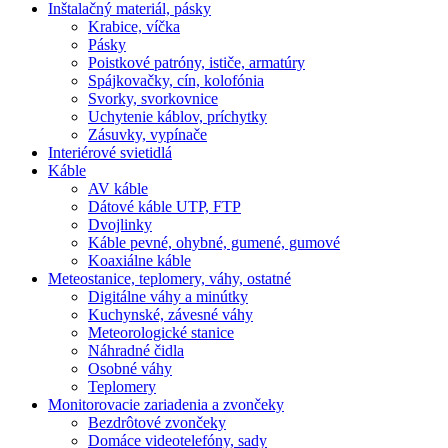
Inštalačný materiál, pásky
Krabice, víčka
Pásky
Poistkové patróny, ističe, armatúry
Spájkovačky, cín, kolofónia
Svorky, svorkovnice
Uchytenie káblov, príchytky
Zásuvky, vypínače
Interiérové svietidlá
Káble
AV káble
Dátové káble UTP, FTP
Dvojlinky
Káble pevné, ohybné, gumené, gumové
Koaxiálne káble
Meteostanice, teplomery, váhy, ostatné
Digitálne váhy a minútky
Kuchynské, závesné váhy
Meteorologické stanice
Náhradné čidla
Osobné váhy
Teplomery
Monitorovacie zariadenia a zvončeky
Bezdrôtové zvončeky
Domáce videotelefóny, sady