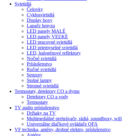
Svietidlá
Čelovky
Cyklosvietidlá
Display boxy
Lapače hmyzu
LED panely MALÉ
LED panely VEĽKÉ
LED pracovné svietidlá
LED priemyselné svietidlá
LED, halogénové reflektory
Nočné svietidlá
Príslušenstvo
Ručné svietidlá
Senzory
Stolné lampy
Stropné svietidlá
Termostaty, detektory CO a dymu
Detektory CO a vody
Termostaty
TV audio príslušenstvo
Držiaky na TV
Multimediálné prehrávače, rádiá, soundboxy, wifi
Univerzálne diaľkové ovládače OFA
VF technika, antény, drobné elektro, príslušenstvo
Antény