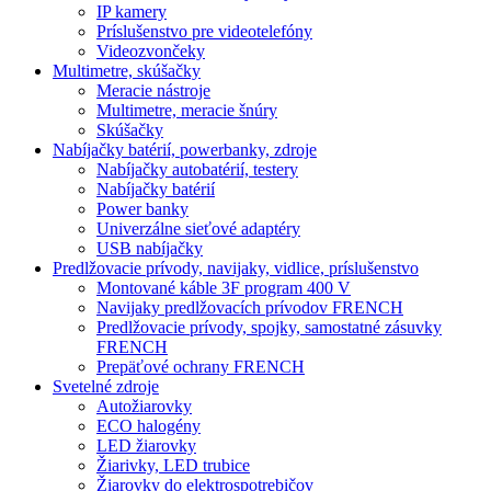
IP kamery
Príslušenstvo pre videotelefóny
Videozvončeky
Multimetre, skúšačky
Meracie nástroje
Multimetre, meracie šnúry
Skúšačky
Nabíjačky batérií, powerbanky, zdroje
Nabíjačky autobatérií, testery
Nabíjačky batérií
Power banky
Univerzálne sieťové adaptéry
USB nabíjačky
Predlžovacie prívody, navijaky, vidlice, príslušenstvo
Montované káble 3F program 400 V
Navijaky predlžovacích prívodov FRENCH
Predlžovacie prívody, spojky, samostatné zásuvky
FRENCH
Prepäťové ochrany FRENCH
Svetelné zdroje
Autožiarovky
ECO halogény
LED žiarovky
Žiarivky, LED trubice
Žiarovky do elektrospotrebičov