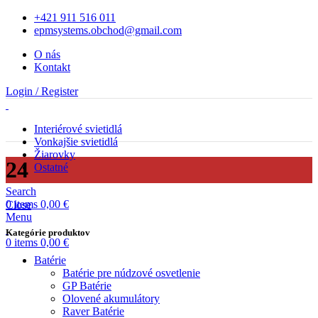
+421 911 516 011
epmsystems.obchod@gmail.com
O nás
Kontakt
Login / Register
Interiérové svietidlá
Vonkajšie svietidlá
Žiarovky
24
Ostatné
Search
0
items
0,00
€
Close
Menu
Kategórie produktov
0
items
0,00
€
Batérie
Batérie pre núdzové osvetlenie
GP Batérie
Olovené akumulátory
Raver Batérie