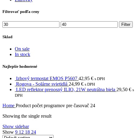
Filtrovať podľa ceny
Filter
Sklad
On sale
In stock
Najlepšie hodnotené
Izbový termostat EMOS P5607
42,95
€
s DPH
Rogova - Solárne svietidlá
24,99
€
s DPH
LED reflektor prenosný ILIO, 21W neutrálna biela
29,50
€
s
DPH
Home
Product počet programov pre časovač
24
Showing the single result
Show sidebar
Show
9
12
18
24