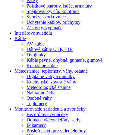
Pásky
Poistkové patróny, ističe, armatúry
Spájkovačky, cín, kolofónia
Svorky, svorkovnice
Uchytenie káblov, príchytky
Zásuvky, vypínače
Interiérové svietidlá
Káble
AV káble
Dátové káble UTP, FTP
Dvojlinky
Káble pevné, ohybné, gumené, gumové
Koaxiálne káble
Meteostanice, teplomery, váhy, ostatné
Digitálne váhy a minútky
Kuchynské, závesné váhy
Meteorologické stanice
Náhradné čidla
Osobné váhy
Teplomery
Monitorovacie zariadenia a zvončeky
Bezdrôtové zvončeky
Domáce videotelefóny, sady
IP kamery
Príslušenstvo pre videotelefóny