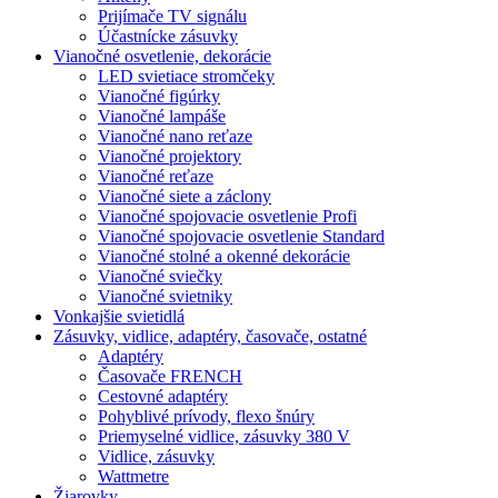
Prijímače TV signálu
Účastnícke zásuvky
Vianočné osvetlenie, dekorácie
LED svietiace stromčeky
Vianočné figúrky
Vianočné lampáše
Vianočné nano reťaze
Vianočné projektory
Vianočné reťaze
Vianočné siete a záclony
Vianočné spojovacie osvetlenie Profi
Vianočné spojovacie osvetlenie Standard
Vianočné stolné a okenné dekorácie
Vianočné sviečky
Vianočné svietniky
Vonkajšie svietidlá
Zásuvky, vidlice, adaptéry, časovače, ostatné
Adaptéry
Časovače FRENCH
Cestovné adaptéry
Pohyblivé prívody, flexo šnúry
Priemyselné vidlice, zásuvky 380 V
Vidlice, zásuvky
Wattmetre
Žiarovky