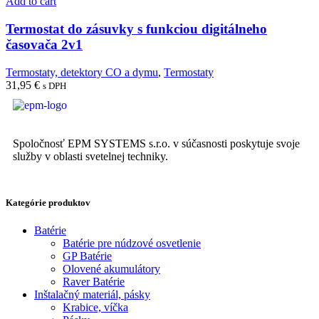
Add to cart
Termostat do zásuvky s funkciou digitálneho
časovača 2v1
Termostaty, detektory CO a dymu
,
Termostaty
31,95
€
s DPH
Spoločnosť EPM SYSTEMS s.r.o. v súčasnosti poskytuje svoje
služby v oblasti svetelnej techniky.
Kategórie produktov
Batérie
Batérie pre núdzové osvetlenie
GP Batérie
Olovené akumulátory
Raver Batérie
Inštalačný materiál, pásky
Krabice, víčka