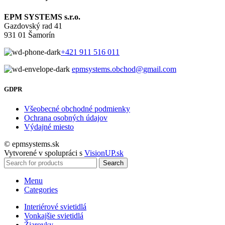
EPM SYSTEMS s.r.o.
Gazdovský rad 41
931 01 Šamorín
+421 911 516 011
epmsystems.obchod@gmail.com
GDPR
Všeobecné obchodné podmienky
Ochrana osobných údajov
Výdajné miesto
© epmsystems.sk
Vytvorené v spolupráci s
VisionUP.sk
Search
Menu
Categories
Interiérové svietidlá
Vonkajšie svietidlá
Žiarovky