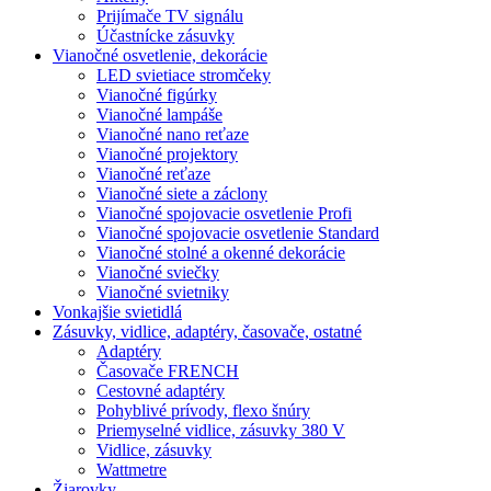
Prijímače TV signálu
Účastnícke zásuvky
Vianočné osvetlenie, dekorácie
LED svietiace stromčeky
Vianočné figúrky
Vianočné lampáše
Vianočné nano reťaze
Vianočné projektory
Vianočné reťaze
Vianočné siete a záclony
Vianočné spojovacie osvetlenie Profi
Vianočné spojovacie osvetlenie Standard
Vianočné stolné a okenné dekorácie
Vianočné sviečky
Vianočné svietniky
Vonkajšie svietidlá
Zásuvky, vidlice, adaptéry, časovače, ostatné
Adaptéry
Časovače FRENCH
Cestovné adaptéry
Pohyblivé prívody, flexo šnúry
Priemyselné vidlice, zásuvky 380 V
Vidlice, zásuvky
Wattmetre
Žiarovky