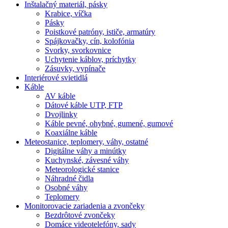
Inštalačný materiál, pásky
Krabice, víčka
Pásky
Poistkové patróny, ističe, armatúry
Spájkovačky, cín, kolofónia
Svorky, svorkovnice
Uchytenie káblov, príchytky
Zásuvky, vypínače
Interiérové svietidlá
Káble
AV káble
Dátové káble UTP, FTP
Dvojlinky
Káble pevné, ohybné, gumené, gumové
Koaxiálne káble
Meteostanice, teplomery, váhy, ostatné
Digitálne váhy a minútky
Kuchynské, závesné váhy
Meteorologické stanice
Náhradné čidla
Osobné váhy
Teplomery
Monitorovacie zariadenia a zvončeky
Bezdrôtové zvončeky
Domáce videotelefóny, sady