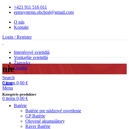
+421 911 516 011
epmsystems.obchod@gmail.com
O nás
Kontakt
Login / Register
Interiérové svietidlá
Vonkajšie svietidlá
Žiarovky
nie
Ostatné
Search
0
items
0,00
€
Close
Menu
Kategórie produktov
0
items
0,00
€
Batérie
Batérie pre núdzové osvetlenie
GP Batérie
Olovené akumulátory
Raver Batérie