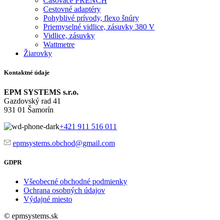
Časovače FRENCH
Cestovné adaptéry
Pohyblivé prívody, flexo šnúry
Priemyselné vidlice, zásuvky 380 V
Vidlice, zásuvky
Wattmetre
Žiarovky
Kontaktné údaje
EPM SYSTEMS s.r.o.
Gazdovský rad 41
931 01 Šamorín
+421 911 516 011
epmsystems.obchod@gmail.com
GDPR
Všeobecné obchodné podmienky
Ochrana osobných údajov
Výdajné miesto
© epmsystems.sk