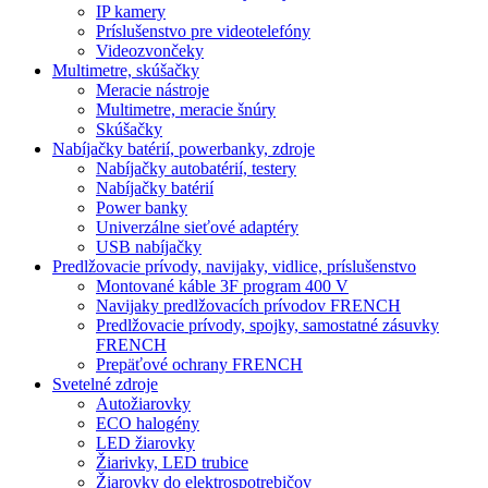
IP kamery
Príslušenstvo pre videotelefóny
Videozvončeky
Multimetre, skúšačky
Meracie nástroje
Multimetre, meracie šnúry
Skúšačky
Nabíjačky batérií, powerbanky, zdroje
Nabíjačky autobatérií, testery
Nabíjačky batérií
Power banky
Univerzálne sieťové adaptéry
USB nabíjačky
Predlžovacie prívody, navijaky, vidlice, príslušenstvo
Montované káble 3F program 400 V
Navijaky predlžovacích prívodov FRENCH
Predlžovacie prívody, spojky, samostatné zásuvky
FRENCH
Prepäťové ochrany FRENCH
Svetelné zdroje
Autožiarovky
ECO halogény
LED žiarovky
Žiarivky, LED trubice
Žiarovky do elektrospotrebičov