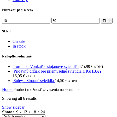
Filtrovať podľa ceny
Min
Max
Filter
price
price
Sklad
On sale
In stock
Najlepšie hodnotené
Toronto - Vonkajšie stojanové svietidlá
475,99
€
s DPH
Prídavný držiak pre priemyselné svietidlá HIGHBAY
16,95
€
s DPH
Soley - Stropné svietidlá
14,50
€
s DPH
Home
Product možnosť zavesenia na stenu
nie
Showing all 6 results
Show sidebar
Show
9
12
18
24