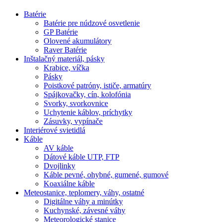
Batérie
Batérie pre núdzové osvetlenie
GP Batérie
Olovené akumulátory
Raver Batérie
Inštalačný materiál, pásky
Krabice, víčka
Pásky
Poistkové patróny, ističe, armatúry
Spájkovačky, cín, kolofónia
Svorky, svorkovnice
Uchytenie káblov, príchytky
Zásuvky, vypínače
Interiérové svietidlá
Káble
AV káble
Dátové káble UTP, FTP
Dvojlinky
Káble pevné, ohybné, gumené, gumové
Koaxiálne káble
Meteostanice, teplomery, váhy, ostatné
Digitálne váhy a minútky
Kuchynské, závesné váhy
Meteorologické stanice