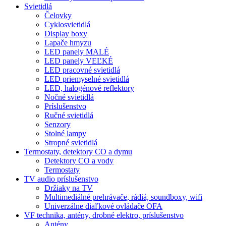
Svietidlá
Čelovky
Cyklosvietidlá
Display boxy
Lapače hmyzu
LED panely MALÉ
LED panely VEĽKÉ
LED pracovné svietidlá
LED priemyselné svietidlá
LED, halogénové reflektory
Nočné svietidlá
Príslušenstvo
Ručné svietidlá
Senzory
Stolné lampy
Stropné svietidlá
Termostaty, detektory CO a dymu
Detektory CO a vody
Termostaty
TV audio príslušenstvo
Držiaky na TV
Multimediálné prehrávače, rádiá, soundboxy, wifi
Univerzálne diaľkové ovládače OFA
VF technika, antény, drobné elektro, príslušenstvo
Antény