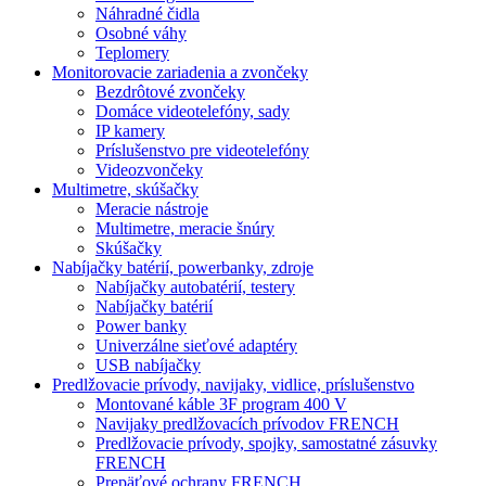
Náhradné čidla
Osobné váhy
Teplomery
Monitorovacie zariadenia a zvončeky
Bezdrôtové zvončeky
Domáce videotelefóny, sady
IP kamery
Príslušenstvo pre videotelefóny
Videozvončeky
Multimetre, skúšačky
Meracie nástroje
Multimetre, meracie šnúry
Skúšačky
Nabíjačky batérií, powerbanky, zdroje
Nabíjačky autobatérií, testery
Nabíjačky batérií
Power banky
Univerzálne sieťové adaptéry
USB nabíjačky
Predlžovacie prívody, navijaky, vidlice, príslušenstvo
Montované káble 3F program 400 V
Navijaky predlžovacích prívodov FRENCH
Predlžovacie prívody, spojky, samostatné zásuvky
FRENCH
Prepäťové ochrany FRENCH