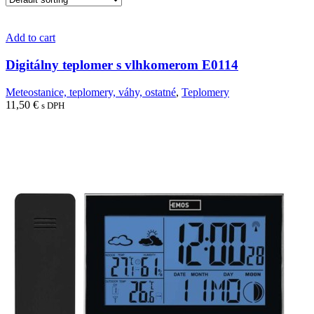
Add to cart
Digitálny teplomer s vlhkomerom E0114
Meteostanice, teplomery, váhy, ostatné
,
Teplomery
11,50
€
s DPH