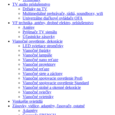
TV audio príslušenstvo
Držiaky na TV
Multimediálné prehrávače, rádiá, soundboxy, wifi
Univerzálne diaľkové ovládače OFA
VF technika, antény, drobné elektro, príslušenstvo
Antény
Prijímače TV signálu
Účastnícke zásuvky
Vianočné osvetlenie, dekorácie
LED svietiace stromčeky
Vianočné figúrky
Vianočné lampáše
Vianočné nano reťaze
Vianočné projektory
Vianočné reťaze
Vianočné siete a záclony
Vianočné spojovacie osvetlenie Profi
Vianočné spojovacie osvetlenie Standard
Vianočné stolné a okenné dekorácie
Vianočné sviečky
Vianočné svietniky
Vonkajšie svietidlá
Zásuvky, vidlice, adaptéry, časovače, ostatné
Adaptéry