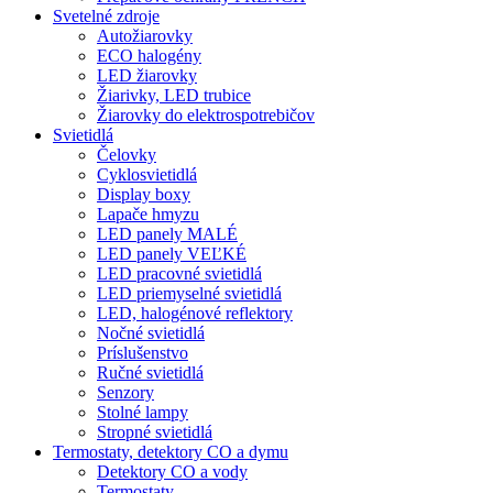
Svetelné zdroje
Autožiarovky
ECO halogény
LED žiarovky
Žiarivky, LED trubice
Žiarovky do elektrospotrebičov
Svietidlá
Čelovky
Cyklosvietidlá
Display boxy
Lapače hmyzu
LED panely MALÉ
LED panely VEĽKÉ
LED pracovné svietidlá
LED priemyselné svietidlá
LED, halogénové reflektory
Nočné svietidlá
Príslušenstvo
Ručné svietidlá
Senzory
Stolné lampy
Stropné svietidlá
Termostaty, detektory CO a dymu
Detektory CO a vody
Termostaty