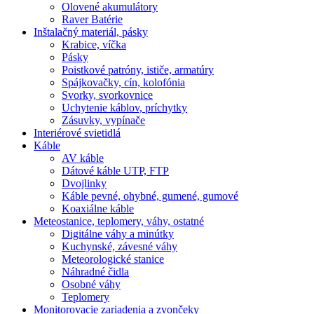
Olovené akumulátory
Raver Batérie
Inštalačný materiál, pásky
Krabice, víčka
Pásky
Poistkové patróny, ističe, armatúry
Spájkovačky, cín, kolofónia
Svorky, svorkovnice
Uchytenie káblov, príchytky
Zásuvky, vypínače
Interiérové svietidlá
Káble
AV káble
Dátové káble UTP, FTP
Dvojlinky
Káble pevné, ohybné, gumené, gumové
Koaxiálne káble
Meteostanice, teplomery, váhy, ostatné
Digitálne váhy a minútky
Kuchynské, závesné váhy
Meteorologické stanice
Náhradné čidla
Osobné váhy
Teplomery
Monitorovacie zariadenia a zvončeky