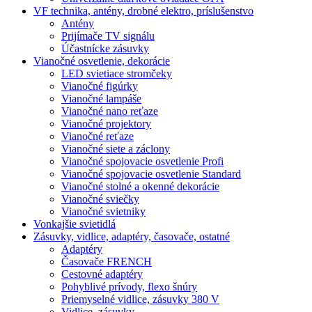
VF technika, antény, drobné elektro, príslušenstvo
Antény
Prijímače TV signálu
Účastnícke zásuvky
Vianočné osvetlenie, dekorácie
LED svietiace stromčeky
Vianočné figúrky
Vianočné lampáše
Vianočné nano reťaze
Vianočné projektory
Vianočné reťaze
Vianočné siete a záclony
Vianočné spojovacie osvetlenie Profi
Vianočné spojovacie osvetlenie Standard
Vianočné stolné a okenné dekorácie
Vianočné sviečky
Vianočné svietniky
Vonkajšie svietidlá
Zásuvky, vidlice, adaptéry, časovače, ostatné
Adaptéry
Časovače FRENCH
Cestovné adaptéry
Pohyblivé prívody, flexo šnúry
Priemyselné vidlice, zásuvky 380 V
Vidlice, zásuvky