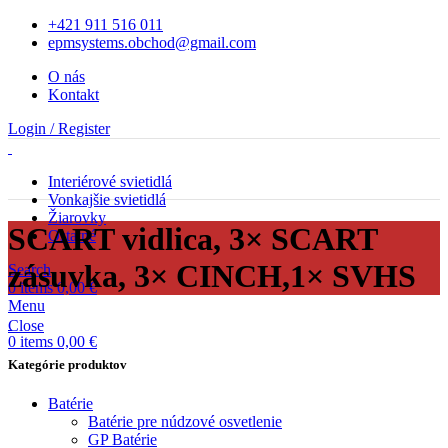
+421 911 516 011
epmsystems.obchod@gmail.com
O nás
Kontakt
Login / Register
Interiérové svietidlá
Vonkajšie svietidlá
Žiarovky
SCART vidlica, 3× SCART
Ostatné
zásuvka, 3× CINCH,1× SVHS
Search
0
items
0,00
€
Menu
Close
0
items
0,00
€
Kategórie produktov
Batérie
Batérie pre núdzové osvetlenie
GP Batérie