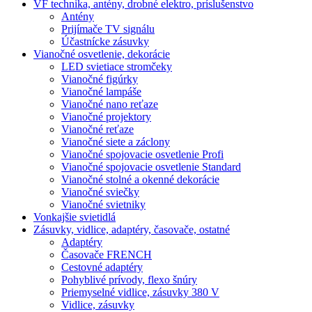
VF technika, antény, drobné elektro, príslušenstvo
Antény
Prijímače TV signálu
Účastnícke zásuvky
Vianočné osvetlenie, dekorácie
LED svietiace stromčeky
Vianočné figúrky
Vianočné lampáše
Vianočné nano reťaze
Vianočné projektory
Vianočné reťaze
Vianočné siete a záclony
Vianočné spojovacie osvetlenie Profi
Vianočné spojovacie osvetlenie Standard
Vianočné stolné a okenné dekorácie
Vianočné sviečky
Vianočné svietniky
Vonkajšie svietidlá
Zásuvky, vidlice, adaptéry, časovače, ostatné
Adaptéry
Časovače FRENCH
Cestovné adaptéry
Pohyblivé prívody, flexo šnúry
Priemyselné vidlice, zásuvky 380 V
Vidlice, zásuvky