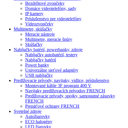
Bezdrôtové zvončeky
Domáce videotelefóny, sady
IP kamery
Príslušenstvo pre videotelefóny
Videozvončeky
Multimetre, skúšačky
Meracie nástroje
Multimetre, meracie šnúry
Skúšačky
Nabíjačky batérií, powerbanky, zdroje
Nabíjačky autobatérií, testery
Nabíjačky batérií
Power banky
Univerzálne sieťové adaptéry
USB nabíjačky
Predlžovacie prívody, navijaky, vidlice, príslušenstvo
Montované káble 3F program 400 V
Navijaky predlžovacích prívodov FRENCH
Predlžovacie prívody, spojky, samostatné zásuvky
FRENCH
Prepäťové ochrany FRENCH
Svetelné zdroje
Autožiarovky
ECO halogény
LED žiarovky