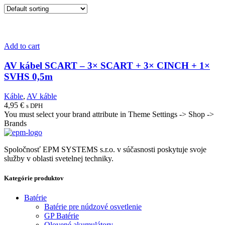
Add to cart
AV kábel SCART – 3× SCART + 3× CINCH + 1×
SVHS 0,5m
Káble
,
AV káble
4,95
€
s DPH
You must select your brand attribute in Theme Settings -> Shop ->
Brands
Spoločnosť EPM SYSTEMS s.r.o. v súčasnosti poskytuje svoje
služby v oblasti svetelnej techniky.
Kategórie produktov
Batérie
Batérie pre núdzové osvetlenie
GP Batérie
Olovené akumulátory