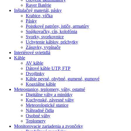
Raver Batérie
Inštalačný materiál, pásky
Krabice, víčka
Pásky
Poistkové patróny, ističe, armatúry
Spájkovačky, cín, kolofónia
Svorky, svorkovnice
Uchytenie káblov, príchytky
Zásuvky, vypínače
Interiérové svietidlá
Káble
AV káble
Dátové káble UTP, FTP
Dvojlinky
Káble pevné, ohybné, gumené, gumové
Koaxiálne káble
Meteostanice, teplomery, váhy, ostatné
Digitálne váhy a minútky
Kuchynské, závesné váhy
Meteorologické stanice
Náhradné čidla
Osobné váhy
Teplomery
Monitorovacie zariadenia a zvončeky