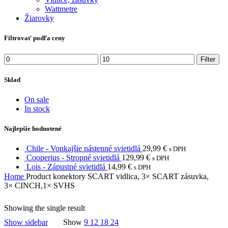
Wattmetre
Žiarovky
Filtrovať podľa ceny
Min
Max
Filter
price
price
Sklad
On sale
In stock
Najlepšie hodnotené
Chile - Vonkajšie nástenné svietidlá
29,99
€
s DPH
Cooperius - Stropné svietidlá
129,99
€
s DPH
Lois - Zápustné svietidlá
14,99
€
s DPH
Home
Product konektory
SCART vidlica, 3× SCART zásuvka,
3× CINCH,1× SVHS
Showing the single result
Show sidebar
Show
9
12
18
24