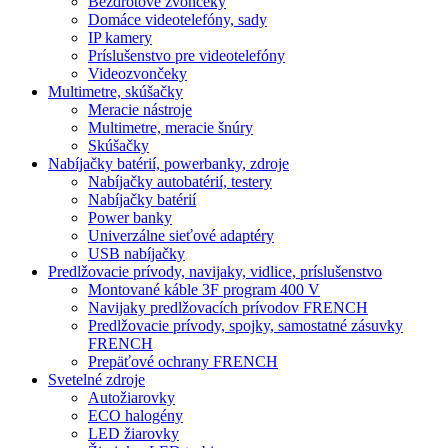
Bezdrôtové zvončeky
Domáce videotelefóny, sady
IP kamery
Príslušenstvo pre videotelefóny
Videozvončeky
Multimetre, skúšačky
Meracie nástroje
Multimetre, meracie šnúry
Skúšačky
Nabíjačky batérií, powerbanky, zdroje
Nabíjačky autobatérií, testery
Nabíjačky batérií
Power banky
Univerzálne sieťové adaptéry
USB nabíjačky
Predlžovacie prívody, navijaky, vidlice, príslušenstvo
Montované káble 3F program 400 V
Navijaky predlžovacích prívodov FRENCH
Predlžovacie prívody, spojky, samostatné zásuvky
FRENCH
Prepäťové ochrany FRENCH
Svetelné zdroje
Autožiarovky
ECO halogény
LED žiarovky