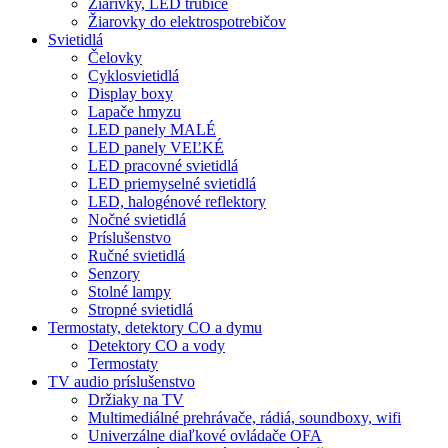
Žiarivky, LED trubice
Žiarovky do elektrospotrebičov
Svietidlá
Čelovky
Cyklosvietidlá
Display boxy
Lapače hmyzu
LED panely MALÉ
LED panely VEĽKÉ
LED pracovné svietidlá
LED priemyselné svietidlá
LED, halogénové reflektory
Nočné svietidlá
Príslušenstvo
Ručné svietidlá
Senzory
Stolné lampy
Stropné svietidlá
Termostaty, detektory CO a dymu
Detektory CO a vody
Termostaty
TV audio príslušenstvo
Držiaky na TV
Multimediálné prehrávače, rádiá, soundboxy, wifi
Univerzálne diaľkové ovládače OFA