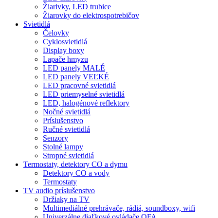
Žiarivky, LED trubice
Žiarovky do elektrospotrebičov
Svietidlá
Čelovky
Cyklosvietidlá
Display boxy
Lapače hmyzu
LED panely MALÉ
LED panely VEĽKÉ
LED pracovné svietidlá
LED priemyselné svietidlá
LED, halogénové reflektory
Nočné svietidlá
Príslušenstvo
Ručné svietidlá
Senzory
Stolné lampy
Stropné svietidlá
Termostaty, detektory CO a dymu
Detektory CO a vody
Termostaty
TV audio príslušenstvo
Držiaky na TV
Multimediálné prehrávače, rádiá, soundboxy, wifi
Univerzálne diaľkové ovládače OFA