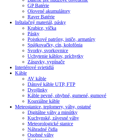
GP Batérie
Olovené akumulátory
Raver Batérie
Inštalačný materiál, pásky
Krabice, víčka
Pásky
Poistkové patróny, ističe, armatúry
Spájkovačky, cín, kolofónia
Svorky, svorkovnice
Uchytenie káblov, príchytky
Zásuvky, vypínače
Interiérové svietidlá
Káble
AV káble
Dátové káble UTP, FTP
Dvojlinky
Káble pevné, ohybné, gumené, gumové
Koaxiálne káble
Meteostanice, teplomery, váhy, ostatné
Digitálne váhy a minútky
Kuchynské, závesné váhy
Meteorologické stanice
Náhradné čidla
Osobné váhy