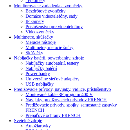
Teplomery
Monitorovacie zariadenia a zvončeky
Bezdrôtové zvončeky
Domáce videotelefóny, sady
IP kamery
Príslušenstvo pre videotelefóny
Videozvončeky
Multimetre, skúšačky
Meracie nástroje
Multimetre, meracie šnúry
Skúšačky
Nabíjačky batérií, powerbanky, zdroje
Nabíjačky autobatérií, testery
Nabíjačky batérií
Power banky
Univerzálne sieťové adaptéry
USB nabíjačky
Predlžovacie prívody, navijaky, vidlice, príslušenstvo
Montované káble 3F program 400 V
Navijaky predlžovacích prívodov FRENCH
Predlžovacie prívody, spojky, samostatné zásuvky
FRENCH
Prepäťové ochrany FRENCH
Svetelné zdroje
Autožiarovky