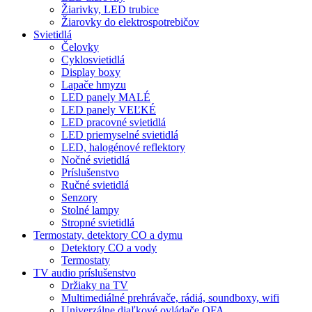
Žiarivky, LED trubice
Žiarovky do elektrospotrebičov
Svietidlá
Čelovky
Cyklosvietidlá
Display boxy
Lapače hmyzu
LED panely MALÉ
LED panely VEĽKÉ
LED pracovné svietidlá
LED priemyselné svietidlá
LED, halogénové reflektory
Nočné svietidlá
Príslušenstvo
Ručné svietidlá
Senzory
Stolné lampy
Stropné svietidlá
Termostaty, detektory CO a dymu
Detektory CO a vody
Termostaty
TV audio príslušenstvo
Držiaky na TV
Multimediálné prehrávače, rádiá, soundboxy, wifi
Univerzálne diaľkové ovládače OFA