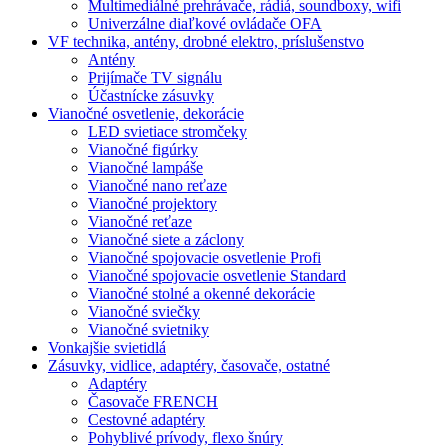
Multimediálné prehrávače, rádiá, soundboxy, wifi
Univerzálne diaľkové ovládače OFA
VF technika, antény, drobné elektro, príslušenstvo
Antény
Prijímače TV signálu
Účastnícke zásuvky
Vianočné osvetlenie, dekorácie
LED svietiace stromčeky
Vianočné figúrky
Vianočné lampáše
Vianočné nano reťaze
Vianočné projektory
Vianočné reťaze
Vianočné siete a záclony
Vianočné spojovacie osvetlenie Profi
Vianočné spojovacie osvetlenie Standard
Vianočné stolné a okenné dekorácie
Vianočné sviečky
Vianočné svietniky
Vonkajšie svietidlá
Zásuvky, vidlice, adaptéry, časovače, ostatné
Adaptéry
Časovače FRENCH
Cestovné adaptéry
Pohyblivé prívody, flexo šnúry