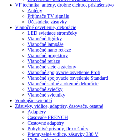
VF technika, antény, drobné elektro, príslušenstvo
Antény
Prijímače TV signálu
Účastnícke zásuvky
Vianočné osvetlenie, dekorácie
LED svietiace stromčeky
Vianočné figúrky
Vianočné lampáše
Vianočné nano reťaze
Vianočné projektory
Vianočné reťaze
Vianočné siete a záclony
Vianočné spojovacie osvetlenie Profi
Vianočné spojovacie osvetlenie Standard
Vianočné stolné a okenné dekorácie
Vianočné sviečky
Vianočné svietniky
Vonkajšie svietidlá
Zásuvky, vidlice, adaptéry, časovače, ostatné
Adaptéry
Časovače FRENCH
Cestovné adaptéry
Pohyblivé prívody, flexo šnúry
Priemyselné vidlice, zásuvky 380 V
Vidlice, zásuvky