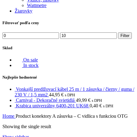
Wattmetre
Žiarovky
Filtrovať podľa ceny
Min
Max
Filter
price
price
Sklad
On sale
In stock
Najlepšie hodnotené
Vonkajší predlžovací kábel 25 m / 1 zásuvka / čierny / guma /
230 V / 1,5 mm2
44,95
€
s DPH
Carnival - Dekoračné svietidlá
49,99
€
s DPH
Krabica univerzálny 6400-201 UK68
0,40
€
s DPH
Home
Product konektory
A zásuvka – C vidlica s funkciou OTG
Showing the single result
Show sidebar