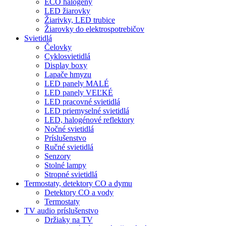
ECO halogény
LED žiarovky
Žiarivky, LED trubice
Žiarovky do elektrospotrebičov
Svietidlá
Čelovky
Cyklosvietidlá
Display boxy
Lapače hmyzu
LED panely MALÉ
LED panely VEĽKÉ
LED pracovné svietidlá
LED priemyselné svietidlá
LED, halogénové reflektory
Nočné svietidlá
Príslušenstvo
Ručné svietidlá
Senzory
Stolné lampy
Stropné svietidlá
Termostaty, detektory CO a dymu
Detektory CO a vody
Termostaty
TV audio príslušenstvo
Držiaky na TV