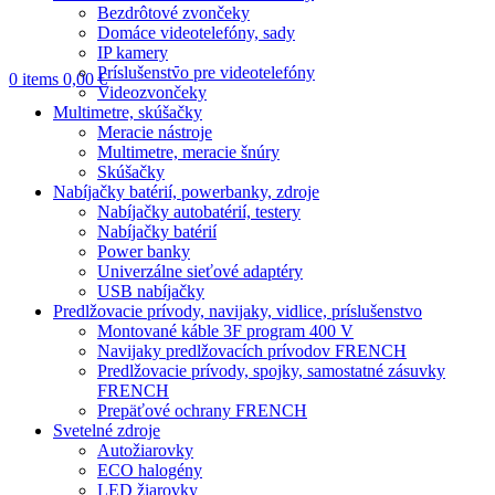
Bezdrôtové zvončeky
Domáce videotelefóny, sady
IP kamery
Príslušenstvo pre videotelefóny
0
items
0,00
€
Videozvončeky
Multimetre, skúšačky
Meracie nástroje
Multimetre, meracie šnúry
Skúšačky
Nabíjačky batérií, powerbanky, zdroje
Nabíjačky autobatérií, testery
Nabíjačky batérií
Power banky
Univerzálne sieťové adaptéry
USB nabíjačky
Predlžovacie prívody, navijaky, vidlice, príslušenstvo
Montované káble 3F program 400 V
Navijaky predlžovacích prívodov FRENCH
Predlžovacie prívody, spojky, samostatné zásuvky
FRENCH
Prepäťové ochrany FRENCH
Svetelné zdroje
Autožiarovky
ECO halogény
LED žiarovky