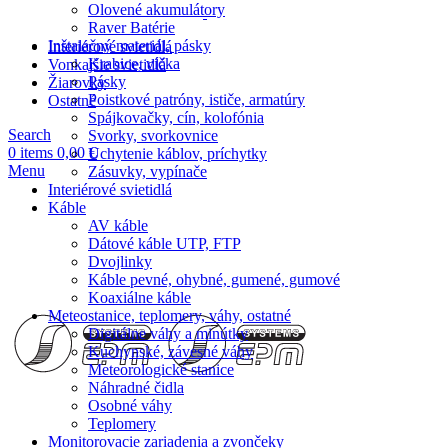
Olovené akumulátory
Raver Batérie
Inštalačný materiál, pásky
Interiérové svietidlá
Krabice, víčka
Vonkajšie svietidlá
Pásky
Žiarovky
Poistkové patróny, ističe, armatúry
Ostatné
Spájkovačky, cín, kolofónia
Search
Svorky, svorkovnice
0
items
0,00
€
Uchytenie káblov, príchytky
Menu
Zásuvky, vypínače
Interiérové svietidlá
Káble
AV káble
Dátové káble UTP, FTP
Dvojlinky
Káble pevné, ohybné, gumené, gumové
Koaxiálne káble
Meteostanice, teplomery, váhy, ostatné
Digitálne váhy a minútky
Kuchynské, závesné váhy
Meteorologické stanice
Náhradné čidla
Osobné váhy
Teplomery
Monitorovacie zariadenia a zvončeky