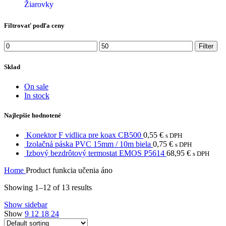
Žiarovky
Filtrovať podľa ceny
Min
Max
Filter
price
price
Sklad
On sale
In stock
Najlepšie hodnotené
Konektor F vidlica pre koax CB500
0,55
€
s DPH
Izolačná páska PVC 15mm / 10m biela
0,75
€
s DPH
Izbový bezdrôtový termostat EMOS P5614
68,95
€
s DPH
Home
Product funkcia učenia
áno
Showing 1–12 of 13 results
Show sidebar
Show
9
12
18
24