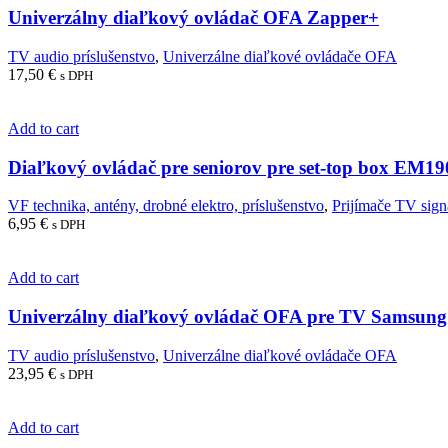
Univerzálny diaľkový ovládač OFA Zapper+
TV audio príslušenstvo
,
Univerzálne diaľkové ovládače OFA
17,50
€
s DPH
Add to cart
Diaľkový ovládač pre seniorov pre set-top box EM
VF technika, antény, drobné elektro, príslušenstvo
,
Prijímače TV sign
6,95
€
s DPH
Add to cart
Univerzálny diaľkový ovládač OFA pre TV Samsung
TV audio príslušenstvo
,
Univerzálne diaľkové ovládače OFA
23,95
€
s DPH
Add to cart