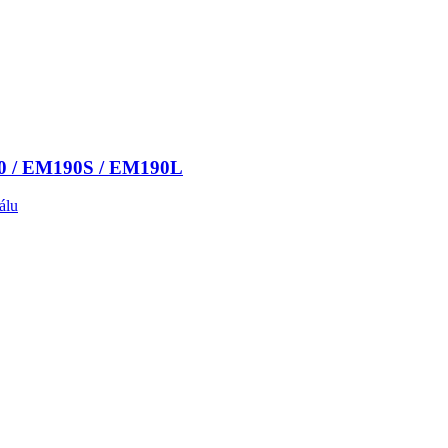
190 / EM190S / EM190L
álu