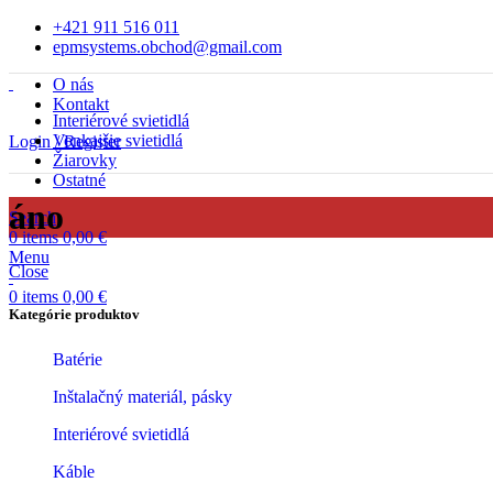
+421 911 516 011
epmsystems.obchod@gmail.com
O nás
Kontakt
Interiérové svietidlá
Vonkajšie svietidlá
Login / Register
Žiarovky
Ostatné
áno
Search
0
items
0,00
€
Menu
Close
0
items
0,00
€
Kategórie produktov
Batérie
Inštalačný materiál, pásky
Interiérové svietidlá
Káble