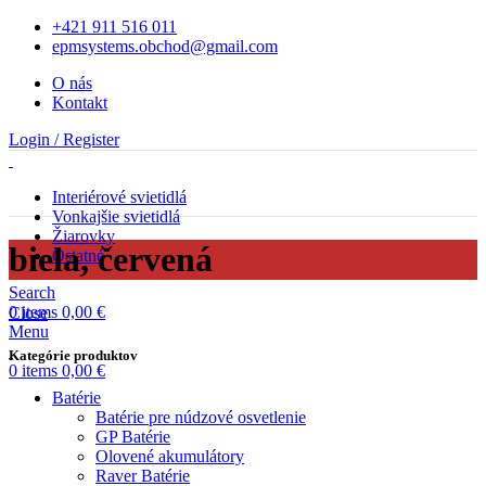
+421 911 516 011
epmsystems.obchod@gmail.com
O nás
Kontakt
Login / Register
Interiérové svietidlá
Vonkajšie svietidlá
Žiarovky
biela, červená
Ostatné
Search
0
items
0,00
€
Close
Menu
Kategórie produktov
0
items
0,00
€
Batérie
Batérie pre núdzové osvetlenie
GP Batérie
Olovené akumulátory
Raver Batérie