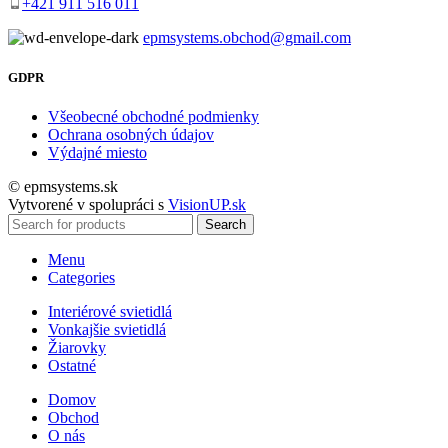
+421 911 516 011
epmsystems.obchod@gmail.com
GDPR
Všeobecné obchodné podmienky
Ochrana osobných údajov
Výdajné miesto
© epmsystems.sk
Vytvorené v spolupráci s
VisionUP.sk
Search
Menu
Categories
Interiérové svietidlá
Vonkajšie svietidlá
Žiarovky
Ostatné
Domov
Obchod
O nás