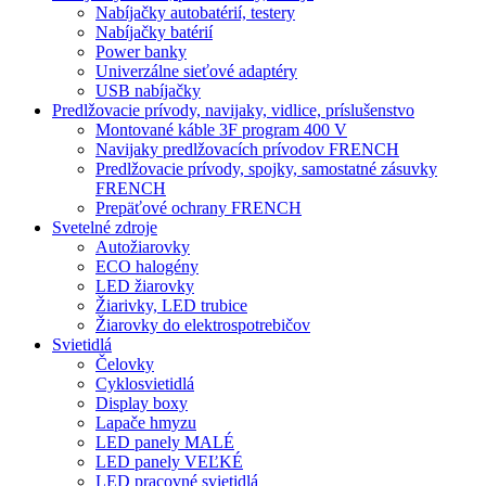
Nabíjačky autobatérií, testery
Nabíjačky batérií
Power banky
Univerzálne sieťové adaptéry
USB nabíjačky
Predlžovacie prívody, navijaky, vidlice, príslušenstvo
Montované káble 3F program 400 V
Navijaky predlžovacích prívodov FRENCH
Predlžovacie prívody, spojky, samostatné zásuvky
FRENCH
Prepäťové ochrany FRENCH
Svetelné zdroje
Autožiarovky
ECO halogény
LED žiarovky
Žiarivky, LED trubice
Žiarovky do elektrospotrebičov
Svietidlá
Čelovky
Cyklosvietidlá
Display boxy
Lapače hmyzu
LED panely MALÉ
LED panely VEĽKÉ
LED pracovné svietidlá