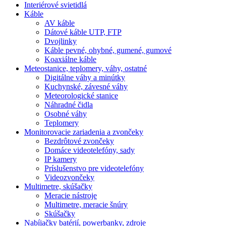
Interiérové svietidlá
Káble
AV káble
Dátové káble UTP, FTP
Dvojlinky
Káble pevné, ohybné, gumené, gumové
Koaxiálne káble
Meteostanice, teplomery, váhy, ostatné
Digitálne váhy a minútky
Kuchynské, závesné váhy
Meteorologické stanice
Náhradné čidla
Osobné váhy
Teplomery
Monitorovacie zariadenia a zvončeky
Bezdrôtové zvončeky
Domáce videotelefóny, sady
IP kamery
Príslušenstvo pre videotelefóny
Videozvončeky
Multimetre, skúšačky
Meracie nástroje
Multimetre, meracie šnúry
Skúšačky
Nabíjačky batérií, powerbanky, zdroje