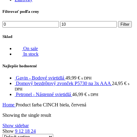
Filtrovať podľa ceny
Min
Max
Filter
price
price
Sklad
On sale
In stock
Najlepšie hodnotené
Gavin - Bodové svietidlá
49,99
€
s DPH
Domový bezdrôtový zvonček P5730 na 3x AAA
24,95
€
s
DPH
Petronel - Nástenné svietidlá
46,99
€
s DPH
Home
Product farba CINCH
biela, červená
Showing the single result
Show sidebar
Show
9
12
18
24