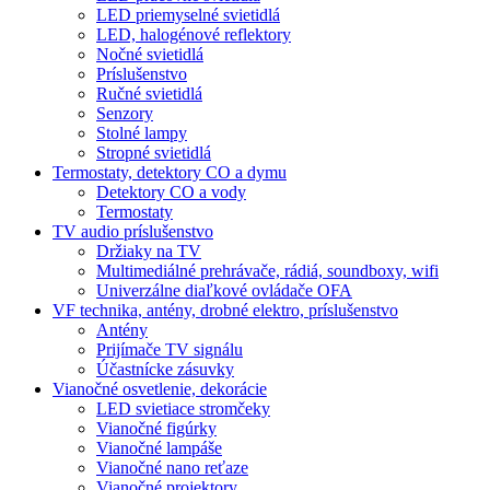
LED priemyselné svietidlá
LED, halogénové reflektory
Nočné svietidlá
Príslušenstvo
Ručné svietidlá
Senzory
Stolné lampy
Stropné svietidlá
Termostaty, detektory CO a dymu
Detektory CO a vody
Termostaty
TV audio príslušenstvo
Držiaky na TV
Multimediálné prehrávače, rádiá, soundboxy, wifi
Univerzálne diaľkové ovládače OFA
VF technika, antény, drobné elektro, príslušenstvo
Antény
Prijímače TV signálu
Účastnícke zásuvky
Vianočné osvetlenie, dekorácie
LED svietiace stromčeky
Vianočné figúrky
Vianočné lampáše
Vianočné nano reťaze
Vianočné projektory