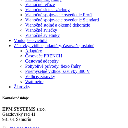
Vianočné reťaze
Vianočné siete a záclony
Vianočné spojovacie osvetlenie Profi
Vianočné spojovacie osvetlenie Standard
Vianočné stolné a okenné dekorácie
Vianočné sviečky
Vianočné svietniky
Vonkajšie svietidlá
Zásuvky, vidlice, adaptéry, časovače, ostatné
Adaptéry
Časovače FRENCH
Cestovné adaptéry
Pohyblivé prívody, flexo šnúry
Priemyselné vidlice, zásuvky 380 V
Vidlice, zásuvky
Wattmetre
Žiarovky
Kontaktné údaje
EPM SYSTEMS s.r.o.
Gazdovský rad 41
931 01 Šamorín