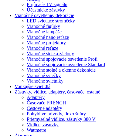
Prijímače TV signálu
Účastnícke zásuvky
Vianočné osvetlenie, dekorácie
LED svietiace stromčeky
Vianočné figúrky
Vianočné lampáše
Vianočné nano reťaze
Vianočné projektory
Vianočné reťaze
Vianočné siete a záclony
Vianočné spojovacie osvetlenie Profi
Vianočné spojovacie osvetlenie Standard
Vianočné stolné a okenné dekorácie
Vianočné sviečky
Vianočné svietniky
Vonkajšie svietidlá
Zásuvky, vidlice, adaptéry, časovače, ostatné
Adaptéry
Časovače FRENCH
Cestovné adaptéry
Pohyblivé prívody, flexo šnúry
Priemyselné vidlice, zásuvky 380 V
Vidlice, zásuvky
Wattmetre
Žiarovky