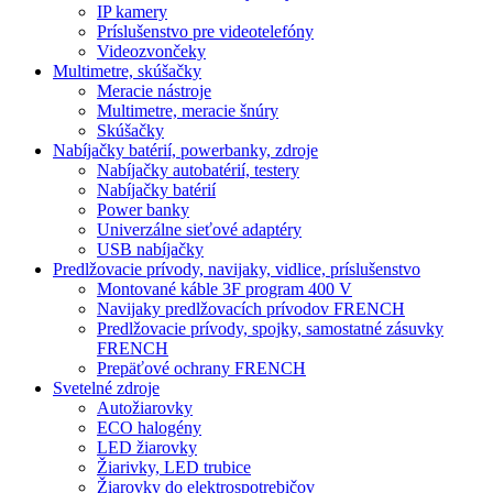
IP kamery
Príslušenstvo pre videotelefóny
Videozvončeky
Multimetre, skúšačky
Meracie nástroje
Multimetre, meracie šnúry
Skúšačky
Nabíjačky batérií, powerbanky, zdroje
Nabíjačky autobatérií, testery
Nabíjačky batérií
Power banky
Univerzálne sieťové adaptéry
USB nabíjačky
Predlžovacie prívody, navijaky, vidlice, príslušenstvo
Montované káble 3F program 400 V
Navijaky predlžovacích prívodov FRENCH
Predlžovacie prívody, spojky, samostatné zásuvky
FRENCH
Prepäťové ochrany FRENCH
Svetelné zdroje
Autožiarovky
ECO halogény
LED žiarovky
Žiarivky, LED trubice
Žiarovky do elektrospotrebičov