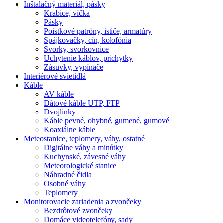
Inštalačný materiál, pásky
Krabice, víčka
Pásky
Poistkové patróny, ističe, armatúry
Spájkovačky, cín, kolofónia
Svorky, svorkovnice
Uchytenie káblov, príchytky
Zásuvky, vypínače
Interiérové svietidlá
Káble
AV káble
Dátové káble UTP, FTP
Dvojlinky
Káble pevné, ohybné, gumené, gumové
Koaxiálne káble
Meteostanice, teplomery, váhy, ostatné
Digitálne váhy a minútky
Kuchynské, závesné váhy
Meteorologické stanice
Náhradné čidla
Osobné váhy
Teplomery
Monitorovacie zariadenia a zvončeky
Bezdrôtové zvončeky
Domáce videotelefóny, sady