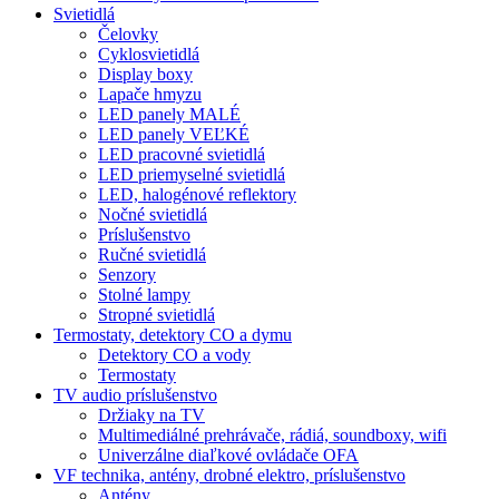
Svietidlá
Čelovky
Cyklosvietidlá
Display boxy
Lapače hmyzu
LED panely MALÉ
LED panely VEĽKÉ
LED pracovné svietidlá
LED priemyselné svietidlá
LED, halogénové reflektory
Nočné svietidlá
Príslušenstvo
Ručné svietidlá
Senzory
Stolné lampy
Stropné svietidlá
Termostaty, detektory CO a dymu
Detektory CO a vody
Termostaty
TV audio príslušenstvo
Držiaky na TV
Multimediálné prehrávače, rádiá, soundboxy, wifi
Univerzálne diaľkové ovládače OFA
VF technika, antény, drobné elektro, príslušenstvo
Antény