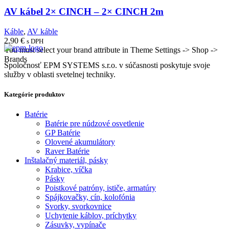
AV kábel 2× CINCH – 2× CINCH 2m
Káble
,
AV káble
2,90
€
s DPH
You must select your brand attribute in Theme Settings -> Shop ->
Brands
Spoločnosť EPM SYSTEMS s.r.o. v súčasnosti poskytuje svoje
služby v oblasti svetelnej techniky.
Kategórie produktov
Batérie
Batérie pre núdzové osvetlenie
GP Batérie
Olovené akumulátory
Raver Batérie
Inštalačný materiál, pásky
Krabice, víčka
Pásky
Poistkové patróny, ističe, armatúry
Spájkovačky, cín, kolofónia
Svorky, svorkovnice
Uchytenie káblov, príchytky
Zásuvky, vypínače