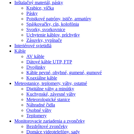
Inštalačný materiál, pásky
Krabice, víčka
Pásky
Poistkové patróny, ističe, armatúry
Spájkovačky, cín, kolofónia
Svorky, svorkovnice
Uchytenie káblov, príchytky
Zásuvky, vypínače
Interiérové svietidlá
Káble
AV káble
Dátové káble UTP, FTP
Dvojlinky
Káble pevné, ohybné, gumené, gumové
Koaxiálne káble
Meteostanice, teplomery, váhy, ostatné
Digitálne váhy a minútky
Kuchynské, závesné váhy
Meteorologické stanice
Náhradné čidla
Osobné váhy
Teplomery
Monitorovacie zariadenia a zvončeky
Bezdrôtové zvončeky
Domáce videotelefóny, sady