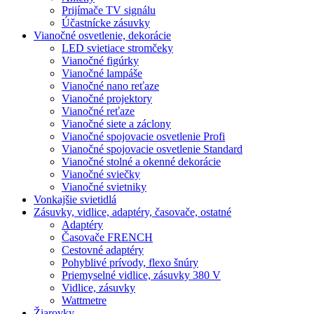
Prijímače TV signálu
Účastnícke zásuvky
Vianočné osvetlenie, dekorácie
LED svietiace stromčeky
Vianočné figúrky
Vianočné lampáše
Vianočné nano reťaze
Vianočné projektory
Vianočné reťaze
Vianočné siete a záclony
Vianočné spojovacie osvetlenie Profi
Vianočné spojovacie osvetlenie Standard
Vianočné stolné a okenné dekorácie
Vianočné sviečky
Vianočné svietniky
Vonkajšie svietidlá
Zásuvky, vidlice, adaptéry, časovače, ostatné
Adaptéry
Časovače FRENCH
Cestovné adaptéry
Pohyblivé prívody, flexo šnúry
Priemyselné vidlice, zásuvky 380 V
Vidlice, zásuvky
Wattmetre
Žiarovky