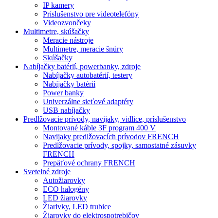
IP kamery
Príslušenstvo pre videotelefóny
Videozvončeky
Multimetre, skúšačky
Meracie nástroje
Multimetre, meracie šnúry
Skúšačky
Nabíjačky batérií, powerbanky, zdroje
Nabíjačky autobatérií, testery
Nabíjačky batérií
Power banky
Univerzálne sieťové adaptéry
USB nabíjačky
Predlžovacie prívody, navijaky, vidlice, príslušenstvo
Montované káble 3F program 400 V
Navijaky predlžovacích prívodov FRENCH
Predlžovacie prívody, spojky, samostatné zásuvky
FRENCH
Prepäťové ochrany FRENCH
Svetelné zdroje
Autožiarovky
ECO halogény
LED žiarovky
Žiarivky, LED trubice
Žiarovky do elektrospotrebičov