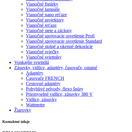
Vianočné figúrky
Vianočné lampáše
Vianočné nano reťaze
Vianočné projektory
Vianočné reťaze
Vianočné siete a záclony
Vianočné spojovacie osvetlenie Profi
Vianočné spojovacie osvetlenie Standard
Vianočné stolné a okenné dekorácie
Vianočné sviečky
Vianočné svietniky
Vonkajšie svietidlá
Zásuvky, vidlice, adaptéry, časovače, ostatné
Adaptéry
Časovače FRENCH
Cestovné adaptéry
Pohyblivé prívody, flexo šnúry
Priemyselné vidlice, zásuvky 380 V
Vidlice, zásuvky
Wattmetre
Žiarovky
Kontaktné údaje