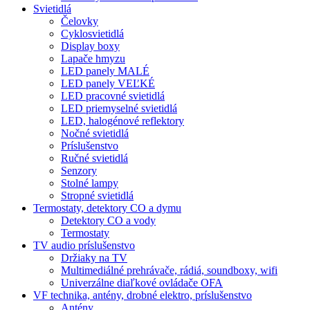
Svietidlá
Čelovky
Cyklosvietidlá
Display boxy
Lapače hmyzu
LED panely MALÉ
LED panely VEĽKÉ
LED pracovné svietidlá
LED priemyselné svietidlá
LED, halogénové reflektory
Nočné svietidlá
Príslušenstvo
Ručné svietidlá
Senzory
Stolné lampy
Stropné svietidlá
Termostaty, detektory CO a dymu
Detektory CO a vody
Termostaty
TV audio príslušenstvo
Držiaky na TV
Multimediálné prehrávače, rádiá, soundboxy, wifi
Univerzálne diaľkové ovládače OFA
VF technika, antény, drobné elektro, príslušenstvo
Antény