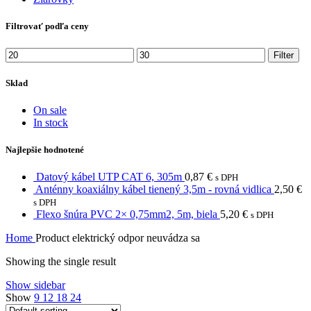
Filtrovať podľa ceny
Min
Max
Filter
price
price
Sklad
On sale
In stock
Najlepšie hodnotené
Datový kábel UTP CAT 6, 305m
0,87
€
s DPH
Anténny koaxiálny kábel tienený 3,5m - rovná vidlica
2,50
€
s DPH
Flexo šnúra PVC 2× 0,75mm2, 5m, biela
5,20
€
s DPH
Home
Product elektrický odpor
neuvádza sa
Showing the single result
Show sidebar
Show
9
12
18
24