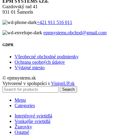
EPM SYSTEMS s.r.o.
Gazdovský rad 41
931 01 Šamorín
+421 911 516 011
epmsystems.obchod@gmail.com
GDPR
Všeobecné obchodné podmienky
Ochrana osobných údajov
Výdajné miesto
© epmsystems.sk
Vytvorené v spolupráci s
VisionUP.sk
Search
Menu
Categories
Interiérové svietidlá
Vonkajšie svietidlá
Žiarovky
Ostatné