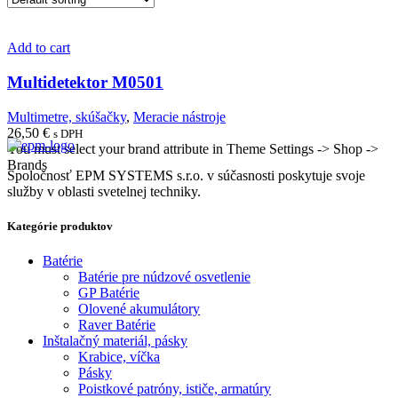
Add to cart
Multidetektor M0501
Multimetre, skúšačky
,
Meracie nástroje
26,50
€
s DPH
You must select your brand attribute in Theme Settings -> Shop ->
Brands
Spoločnosť EPM SYSTEMS s.r.o. v súčasnosti poskytuje svoje
služby v oblasti svetelnej techniky.
Kategórie produktov
Batérie
Batérie pre núdzové osvetlenie
GP Batérie
Olovené akumulátory
Raver Batérie
Inštalačný materiál, pásky
Krabice, víčka
Pásky
Poistkové patróny, ističe, armatúry