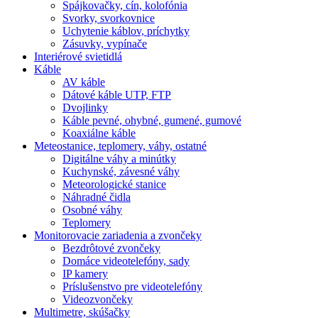
Spájkovačky, cín, kolofónia
Svorky, svorkovnice
Uchytenie káblov, príchytky
Zásuvky, vypínače
Interiérové svietidlá
Káble
AV káble
Dátové káble UTP, FTP
Dvojlinky
Káble pevné, ohybné, gumené, gumové
Koaxiálne káble
Meteostanice, teplomery, váhy, ostatné
Digitálne váhy a minútky
Kuchynské, závesné váhy
Meteorologické stanice
Náhradné čidla
Osobné váhy
Teplomery
Monitorovacie zariadenia a zvončeky
Bezdrôtové zvončeky
Domáce videotelefóny, sady
IP kamery
Príslušenstvo pre videotelefóny
Videozvončeky
Multimetre, skúšačky