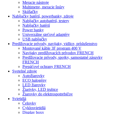
Meracie nástroje
Multimetre, meracie šnúry
Skúšačky
Nabíjačky batérií, powerbanky, zdroje
Nabíjačky autobatérií, testery
Nabíjačky batérií
Power banky
Univerzálne sieťové adaptéry
USB nabíjačky
Predlžovacie prívody, navijaky, vidlice, príslušenstvo
Montované káble 3F program 400 V
Navijaky predlžovacích prívodov FRENCH
Predlžovacie prívody, spojky, samostatné zásuvky
FRENCH
Prepäťové ochrany FRENCH
Svetelné zdroje
Autožiarovky
ECO halogény
LED žiarovky
Žiarivky, LED trubice
Žiarovky do elektrospotrebičov
Svietidlá
Čelovky
Cyklosvietidlá
Display boxy