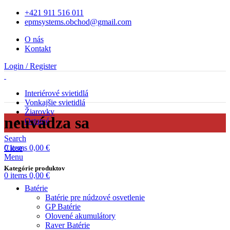
+421 911 516 011
epmsystems.obchod@gmail.com
O nás
Kontakt
Login / Register
Interiérové svietidlá
Vonkajšie svietidlá
Žiarovky
neuvádza sa
Ostatné
Search
0
items
0,00
€
Close
Menu
Kategórie produktov
0
items
0,00
€
Batérie
Batérie pre núdzové osvetlenie
GP Batérie
Olovené akumulátory
Raver Batérie