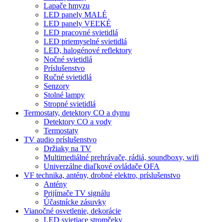
Lapače hmyzu
LED panely MALÉ
LED panely VEĽKÉ
LED pracovné svietidlá
LED priemyselné svietidlá
LED, halogénové reflektory
Nočné svietidlá
Príslušenstvo
Ručné svietidlá
Senzory
Stolné lampy
Stropné svietidlá
Termostaty, detektory CO a dymu
Detektory CO a vody
Termostaty
TV audio príslušenstvo
Držiaky na TV
Multimediálné prehrávače, rádiá, soundboxy, wifi
Univerzálne diaľkové ovládače OFA
VF technika, antény, drobné elektro, príslušenstvo
Antény
Prijímače TV signálu
Účastnícke zásuvky
Vianočné osvetlenie, dekorácie
LED svietiace stromčeky