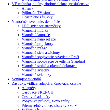
VF technika, antény, drobné elektro, príslušenstvo
Antény
Prijímače TV signálu
Účastnícke zásuvky
Vianočné osvetlenie, dekorácie
LED svietiace stromčeky
Vianočné figúrky
Vianočné lampáše
Vianočné nano reťaze
Vianočné projektory
Vianočné reťaze
Vianočné siete a záclony
Vianočné spojovacie osvetlenie Profi
Vianočné spojovacie osvetlenie Standard
Vianočné stolné a okenné dekorácie
Vianočné sviečky
Vianočné svietniky
Vonkajšie svietidlá
Zásuvky, vidlice, adaptéry, časovače, ostatné
Adaptéry
Časovače FRENCH
Cestovné adaptéry
Pohyblivé prívody, flexo šnúry
Priemyselné vidlice, zásuvky 380 V
Vidlice, zásuvky