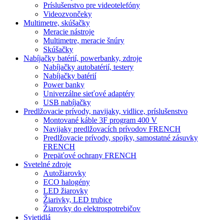
Príslušenstvo pre videotelefóny
Videozvončeky
Multimetre, skúšačky
Meracie nástroje
Multimetre, meracie šnúry
Skúšačky
Nabíjačky batérií, powerbanky, zdroje
Nabíjačky autobatérií, testery
Nabíjačky batérií
Power banky
Univerzálne sieťové adaptéry
USB nabíjačky
Predlžovacie prívody, navijaky, vidlice, príslušenstvo
Montované káble 3F program 400 V
Navijaky predlžovacích prívodov FRENCH
Predlžovacie prívody, spojky, samostatné zásuvky
FRENCH
Prepäťové ochrany FRENCH
Svetelné zdroje
Autožiarovky
ECO halogény
LED žiarovky
Žiarivky, LED trubice
Žiarovky do elektrospotrebičov
Svietidlá