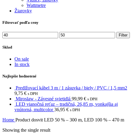
Wattmetre
Žiarovky
Filtrovať podľa ceny
Min
Max
Filter
price
price
Sklad
On sale
In stock
Najlepšie hodnotené
Predlžovací kábel 3 m / 1 zásuvka / biely / PVC / 1,5 mm2
9,75
€
s DPH
Miroslaw - Závesné svietidlá
99,99
€
s DPH
LED vianočná reťaz – tradičná, 26,85 m, vonkajšia aj
vnútorná, multicolor
36,95
€
s DPH
Home
Product dosvit
LED 50 % – 300 m, LED 100 % – 470 m
Showing the single result