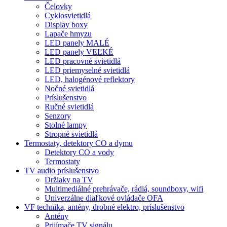
Čelovky
Cyklosvietidlá
Display boxy
Lapače hmyzu
LED panely MALÉ
LED panely VEĽKÉ
LED pracovné svietidlá
LED priemyselné svietidlá
LED, halogénové reflektory
Nočné svietidlá
Príslušenstvo
Ručné svietidlá
Senzory
Stolné lampy
Stropné svietidlá
Termostaty, detektory CO a dymu
Detektory CO a vody
Termostaty
TV audio príslušenstvo
Držiaky na TV
Multimediálné prehrávače, rádiá, soundboxy, wifi
Univerzálne diaľkové ovládače OFA
VF technika, antény, drobné elektro, príslušenstvo
Antény
Prijímače TV signálu