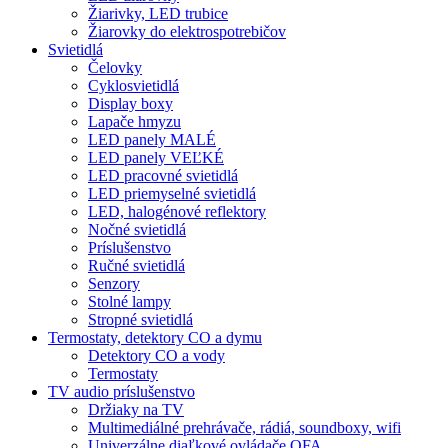
Žiarivky, LED trubice
Žiarovky do elektrospotrebičov
Svietidlá
Čelovky
Cyklosvietidlá
Display boxy
Lapače hmyzu
LED panely MALÉ
LED panely VEĽKÉ
LED pracovné svietidlá
LED priemyselné svietidlá
LED, halogénové reflektory
Nočné svietidlá
Príslušenstvo
Ručné svietidlá
Senzory
Stolné lampy
Stropné svietidlá
Termostaty, detektory CO a dymu
Detektory CO a vody
Termostaty
TV audio príslušenstvo
Držiaky na TV
Multimediálné prehrávače, rádiá, soundboxy, wifi
Univerzálne diaľkové ovládače OFA