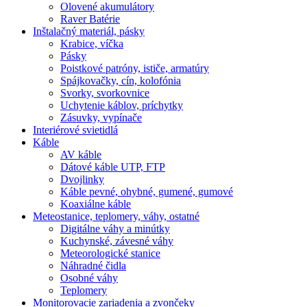
Olovené akumulátory
Raver Batérie
Inštalačný materiál, pásky
Krabice, víčka
Pásky
Poistkové patróny, ističe, armatúry
Spájkovačky, cín, kolofónia
Svorky, svorkovnice
Uchytenie káblov, príchytky
Zásuvky, vypínače
Interiérové svietidlá
Káble
AV káble
Dátové káble UTP, FTP
Dvojlinky
Káble pevné, ohybné, gumené, gumové
Koaxiálne káble
Meteostanice, teplomery, váhy, ostatné
Digitálne váhy a minútky
Kuchynské, závesné váhy
Meteorologické stanice
Náhradné čidla
Osobné váhy
Teplomery
Monitorovacie zariadenia a zvončeky