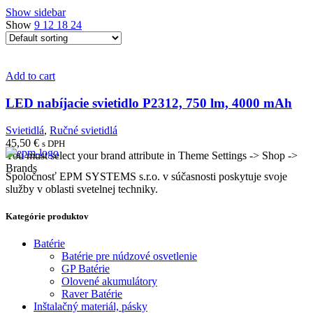
Show sidebar
Show
9
12
18
24
Add to cart
LED nabíjacie svietidlo P2312, 750 lm, 4000 mAh
Svietidlá
,
Ručné svietidlá
45,50
€
s DPH
You must select your brand attribute in Theme Settings -> Shop ->
Brands
Spoločnosť EPM SYSTEMS s.r.o. v súčasnosti poskytuje svoje
služby v oblasti svetelnej techniky.
Kategórie produktov
Batérie
Batérie pre núdzové osvetlenie
GP Batérie
Olovené akumulátory
Raver Batérie
Inštalačný materiál, pásky