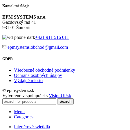
Kontaktné údaje
EPM SYSTEMS s.r.o.
Gazdovský rad 41
931 01 Šamorín
+421 911 516 011
epmsystems.obchod@gmail.com
GDPR
Všeobecné obchodné podmienky
Ochrana osobných údajov
Výdajné miesto
© epmsystems.sk
Vytvorené v spolupráci s
VisionUP.sk
Search
Menu
Categories
Interiérové svietidlá