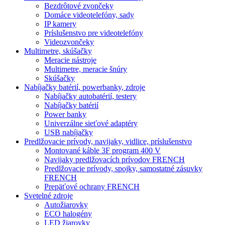
Bezdrôtové zvončeky
Domáce videotelefóny, sady
IP kamery
Príslušenstvo pre videotelefóny
Videozvončeky
Multimetre, skúšačky
Meracie nástroje
Multimetre, meracie šnúry
Skúšačky
Nabíjačky batérií, powerbanky, zdroje
Nabíjačky autobatérií, testery
Nabíjačky batérií
Power banky
Univerzálne sieťové adaptéry
USB nabíjačky
Predlžovacie prívody, navijaky, vidlice, príslušenstvo
Montované káble 3F program 400 V
Navijaky predlžovacích prívodov FRENCH
Predlžovacie prívody, spojky, samostatné zásuvky
FRENCH
Prepäťové ochrany FRENCH
Svetelné zdroje
Autožiarovky
ECO halogény
LED žiarovky