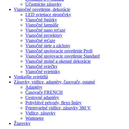
Účastnícke zásuvky
Vianočné osvetlenie, dekorácie
LED svietiace stromčeky
Vianočné figúrky
Vianočné lampáše
Vianočné nano reťaze
Vianočné projektory
Vianočné reťaze
Vianočné siete a záclony
Vianočné spojovacie osvetlenie Profi
Vianočné spojovacie osvetlenie Standard
Vianočné stolné a okenné dekorácie
Vianočné sviečky
Vianočné svietniky
Vonkajšie svietidlá
Zásuvky, vidlice, adaptéry, časovače, ostatné
Adaptéry
Časovače FRENCH
Cestovné adaptéry
Pohyblivé prívody, flexo šnúry
Priemyselné vidlice, zásuvky 380 V
Vidlice, zásuvky
Wattmetre
Žiarovky