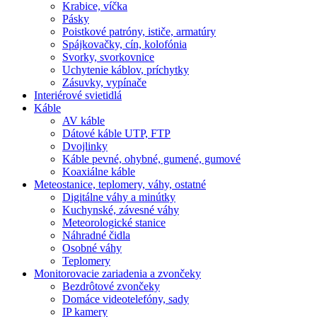
Krabice, víčka
Pásky
Poistkové patróny, ističe, armatúry
Spájkovačky, cín, kolofónia
Svorky, svorkovnice
Uchytenie káblov, príchytky
Zásuvky, vypínače
Interiérové svietidlá
Káble
AV káble
Dátové káble UTP, FTP
Dvojlinky
Káble pevné, ohybné, gumené, gumové
Koaxiálne káble
Meteostanice, teplomery, váhy, ostatné
Digitálne váhy a minútky
Kuchynské, závesné váhy
Meteorologické stanice
Náhradné čidla
Osobné váhy
Teplomery
Monitorovacie zariadenia a zvončeky
Bezdrôtové zvončeky
Domáce videotelefóny, sady
IP kamery