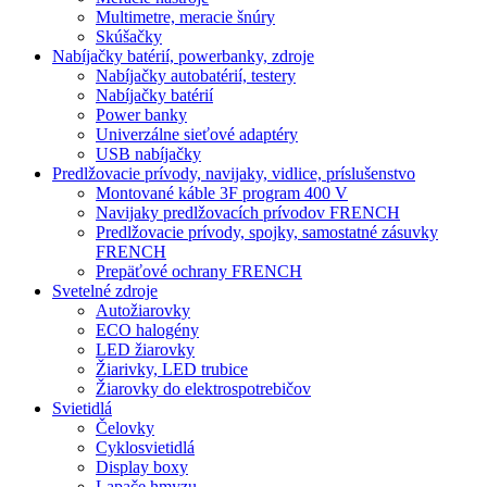
Multimetre, meracie šnúry
Skúšačky
Nabíjačky batérií, powerbanky, zdroje
Nabíjačky autobatérií, testery
Nabíjačky batérií
Power banky
Univerzálne sieťové adaptéry
USB nabíjačky
Predlžovacie prívody, navijaky, vidlice, príslušenstvo
Montované káble 3F program 400 V
Navijaky predlžovacích prívodov FRENCH
Predlžovacie prívody, spojky, samostatné zásuvky
FRENCH
Prepäťové ochrany FRENCH
Svetelné zdroje
Autožiarovky
ECO halogény
LED žiarovky
Žiarivky, LED trubice
Žiarovky do elektrospotrebičov
Svietidlá
Čelovky
Cyklosvietidlá
Display boxy
Lapače hmyzu