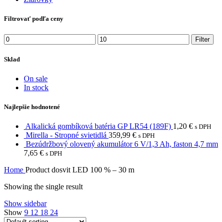
Filtrovať podľa ceny
Min
Max
Filter
price
price
Sklad
On sale
In stock
Najlepšie hodnotené
Alkalická gombíková batéria GP LR54 (189F)
1,20
€
s DPH
Mirella - Stropné svietidlá
359,99
€
s DPH
Bezúdržbový olovený akumulátor 6 V/1,3 Ah, faston 4,7 mm
7,65
€
s DPH
Home
Product dosvit
LED 100 % – 30 m
Showing the single result
Show sidebar
Show
9
12
18
24