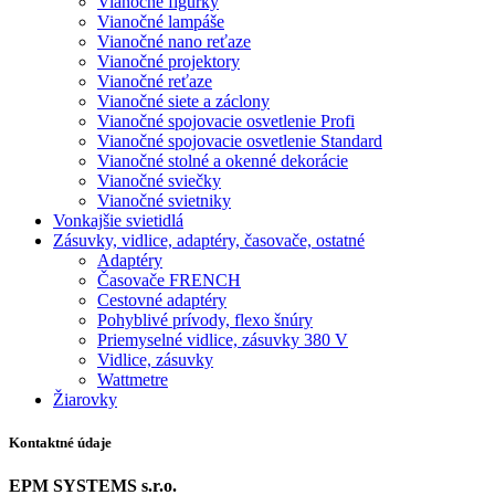
Vianočné figúrky
Vianočné lampáše
Vianočné nano reťaze
Vianočné projektory
Vianočné reťaze
Vianočné siete a záclony
Vianočné spojovacie osvetlenie Profi
Vianočné spojovacie osvetlenie Standard
Vianočné stolné a okenné dekorácie
Vianočné sviečky
Vianočné svietniky
Vonkajšie svietidlá
Zásuvky, vidlice, adaptéry, časovače, ostatné
Adaptéry
Časovače FRENCH
Cestovné adaptéry
Pohyblivé prívody, flexo šnúry
Priemyselné vidlice, zásuvky 380 V
Vidlice, zásuvky
Wattmetre
Žiarovky
Kontaktné údaje
EPM SYSTEMS s.r.o.