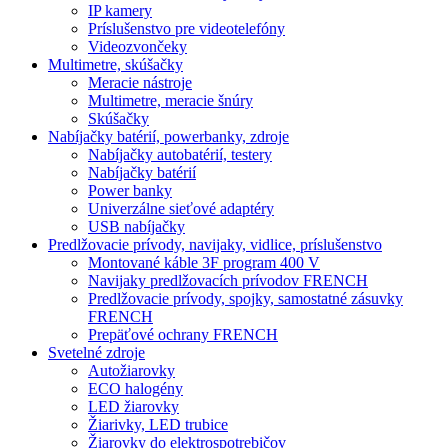
IP kamery
Príslušenstvo pre videotelefóny
Videozvončeky
Multimetre, skúšačky
Meracie nástroje
Multimetre, meracie šnúry
Skúšačky
Nabíjačky batérií, powerbanky, zdroje
Nabíjačky autobatérií, testery
Nabíjačky batérií
Power banky
Univerzálne sieťové adaptéry
USB nabíjačky
Predlžovacie prívody, navijaky, vidlice, príslušenstvo
Montované káble 3F program 400 V
Navijaky predlžovacích prívodov FRENCH
Predlžovacie prívody, spojky, samostatné zásuvky
FRENCH
Prepäťové ochrany FRENCH
Svetelné zdroje
Autožiarovky
ECO halogény
LED žiarovky
Žiarivky, LED trubice
Žiarovky do elektrospotrebičov