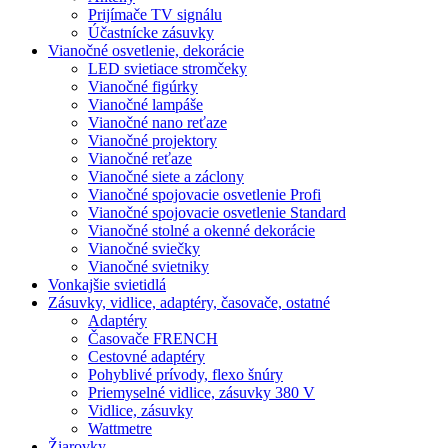
Prijímače TV signálu
Účastnícke zásuvky
Vianočné osvetlenie, dekorácie
LED svietiace stromčeky
Vianočné figúrky
Vianočné lampáše
Vianočné nano reťaze
Vianočné projektory
Vianočné reťaze
Vianočné siete a záclony
Vianočné spojovacie osvetlenie Profi
Vianočné spojovacie osvetlenie Standard
Vianočné stolné a okenné dekorácie
Vianočné sviečky
Vianočné svietniky
Vonkajšie svietidlá
Zásuvky, vidlice, adaptéry, časovače, ostatné
Adaptéry
Časovače FRENCH
Cestovné adaptéry
Pohyblivé prívody, flexo šnúry
Priemyselné vidlice, zásuvky 380 V
Vidlice, zásuvky
Wattmetre
Žiarovky