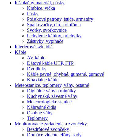
Inštalačný materiál, pásky
Krabice, víčka
Pásky
Poistkové patróny, ističe, armatúry
Spájkovačky, cín, kolofónia
Svorky, svorkovnice
Uchytenie káblov, príchytky
Zásuvky, vypínače
Interiérové svietidlá
Káble
AV káble
Dátové káble UTP, FTP
Dvojlinky
Káble pevné, ohybné, gumené, gumové
Koaxiálne káble
Meteostanice, teplomery, váhy, ostatné
Digitálne váhy a minútky
Kuchynské, závesné váhy
Meteorologické stanice
Náhradné čidla
Osobné váhy
Teplomery
Monitorovacie zariadenia a zvončeky
Bezdrôtové zvončeky
Domáce videotelefóny, sady