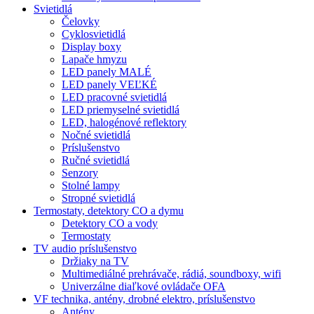
Svietidlá
Čelovky
Cyklosvietidlá
Display boxy
Lapače hmyzu
LED panely MALÉ
LED panely VEĽKÉ
LED pracovné svietidlá
LED priemyselné svietidlá
LED, halogénové reflektory
Nočné svietidlá
Príslušenstvo
Ručné svietidlá
Senzory
Stolné lampy
Stropné svietidlá
Termostaty, detektory CO a dymu
Detektory CO a vody
Termostaty
TV audio príslušenstvo
Držiaky na TV
Multimediálné prehrávače, rádiá, soundboxy, wifi
Univerzálne diaľkové ovládače OFA
VF technika, antény, drobné elektro, príslušenstvo
Antény