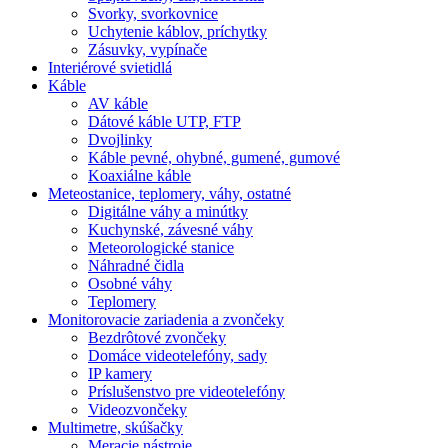
Svorky, svorkovnice
Uchytenie káblov, príchytky
Zásuvky, vypínače
Interiérové svietidlá
Káble
AV káble
Dátové káble UTP, FTP
Dvojlinky
Káble pevné, ohybné, gumené, gumové
Koaxiálne káble
Meteostanice, teplomery, váhy, ostatné
Digitálne váhy a minútky
Kuchynské, závesné váhy
Meteorologické stanice
Náhradné čidla
Osobné váhy
Teplomery
Monitorovacie zariadenia a zvončeky
Bezdrôtové zvončeky
Domáce videotelefóny, sady
IP kamery
Príslušenstvo pre videotelefóny
Videozvončeky
Multimetre, skúšačky
Meracie nástroje