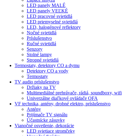
LED panely MALÉ
LED panely VEĽKÉ
LED pracovné svietidlá
LED priemyselné svietidlá
LED, halogénové reflektory
Nočné svietidlá
Príslušenstvo
Ručné svietidlá
Senzory
Stolné lampy
Stropné svietidlá
Termostaty, detektory CO a dymu
Detektory CO a vody
Termostaty
TV audio príslušenstvo
Držiaky na TV
Multimediálné prehrávače, rádiá, soundboxy, wifi
Univerzálne diaľkové ovládače OFA
VF technika, antény, drobné elektro, príslušenstvo
Antény
Prijímače TV signálu
Účastnícke zásuvky
Vianočné osvetlenie, dekorácie
LED svietiace stromčeky