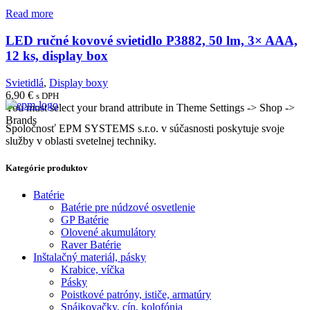
Read more
LED ručné kovové svietidlo P3882, 50 lm, 3× AAA,
12 ks, display box
Svietidlá
,
Display boxy
6,90
€
s DPH
You must select your brand attribute in Theme Settings -> Shop ->
Brands
Spoločnosť EPM SYSTEMS s.r.o. v súčasnosti poskytuje svoje
služby v oblasti svetelnej techniky.
Kategórie produktov
Batérie
Batérie pre núdzové osvetlenie
GP Batérie
Olovené akumulátory
Raver Batérie
Inštalačný materiál, pásky
Krabice, víčka
Pásky
Poistkové patróny, ističe, armatúry
Spájkovačky, cín, kolofónia