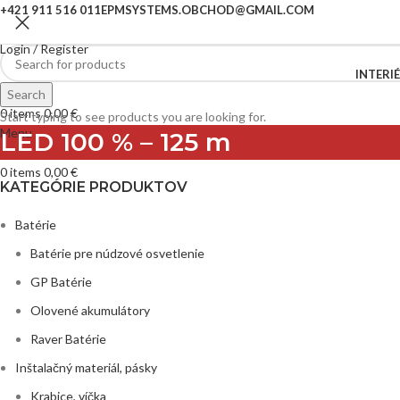
+421 911 516 011
EPMSYSTEMS.OBCHOD@GMAIL.COM
Login / Register
INTERI
Search
Search
0
items
0,00
€
Start typing to see products you are looking for.
Menu
LED 100 % – 125 m
0
items
0,00
€
KATEGÓRIE PRODUKTOV
Batérie
Batérie pre núdzové osvetlenie
GP Batérie
Olovené akumulátory
Raver Batérie
Inštalačný materiál, pásky
Krabice, víčka