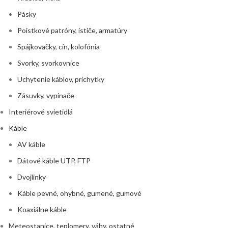
Pásky
Poistkové patróny, ističe, armatúry
Spájkovačky, cín, kolofónia
Svorky, svorkovnice
Uchytenie káblov, príchytky
Zásuvky, vypínače
Interiérové svietidlá
Káble
AV káble
Dátové káble UTP, FTP
Dvojlinky
Káble pevné, ohybné, gumené, gumové
Koaxiálne káble
Meteostanice, teplomery, váhy, ostatné