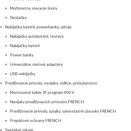
Multimetre, meracie šnúry
Skúšačky
Nabíjačky batérií, powerbanky, zdroje
Nabíjačky autobatérií, testery
Nabíjačky batérií
Power banky
Univerzálne sieťové adaptéry
USB nabíjačky
Predlžovacie prívody, navijaky, vidlice, príslušenstvo
Montované káble 3F program 400 V
Navijaky predlžovacích prívodov FRENCH
Predlžovacie prívody, spojky, samostatné zásuvky FRENCH
Prepäťové ochrany FRENCH
Svetelné zdroje