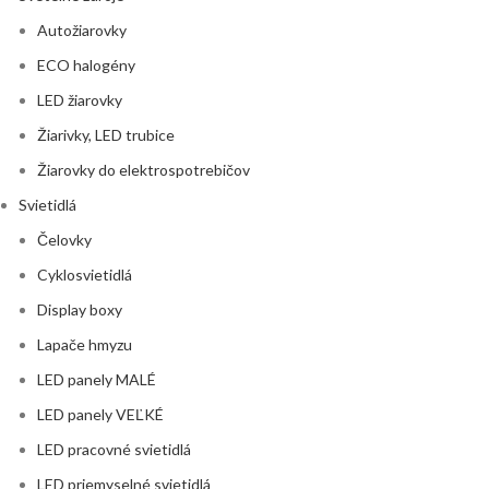
Autožiarovky
ECO halogény
LED žiarovky
Žiarivky, LED trubice
Žiarovky do elektrospotrebičov
Svietidlá
Čelovky
Cyklosvietidlá
Display boxy
Lapače hmyzu
LED panely MALÉ
LED panely VEĽKÉ
LED pracovné svietidlá
LED priemyselné svietidlá