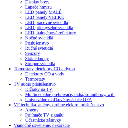
Display boxy
Lapače hmyzu
LED panely MALÉ
LED panely VEĽKÉ
LED pracovné svietidlá
LED priemyselné svietidlá
LED, halogénové reflektory
Nočné svietidlá
Príslušenstvo
Ručné svietidlá
Senzory
Stolné lampy
Stropné svietidlá
Termostaty, detektory CO a dymu
Detektory CO a vody
Termostaty
TV audio príslušenstvo
Držiaky na TV
Multimediálné prehrávače, rádiá, soundboxy, wifi
Univerzálne diaľkové ovládače OFA
VF technika, antény, drobné elektro, príslušenstvo
Antény
Prijímače TV signálu
Účastnícke zásuvky
Vianočné osvetlenie, dekorácie