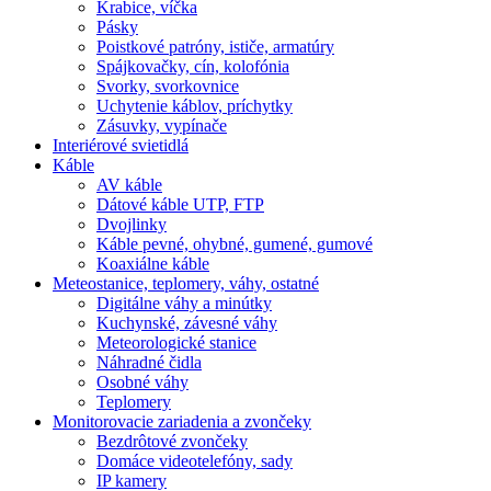
Krabice, víčka
Pásky
Poistkové patróny, ističe, armatúry
Spájkovačky, cín, kolofónia
Svorky, svorkovnice
Uchytenie káblov, príchytky
Zásuvky, vypínače
Interiérové svietidlá
Káble
AV káble
Dátové káble UTP, FTP
Dvojlinky
Káble pevné, ohybné, gumené, gumové
Koaxiálne káble
Meteostanice, teplomery, váhy, ostatné
Digitálne váhy a minútky
Kuchynské, závesné váhy
Meteorologické stanice
Náhradné čidla
Osobné váhy
Teplomery
Monitorovacie zariadenia a zvončeky
Bezdrôtové zvončeky
Domáce videotelefóny, sady
IP kamery