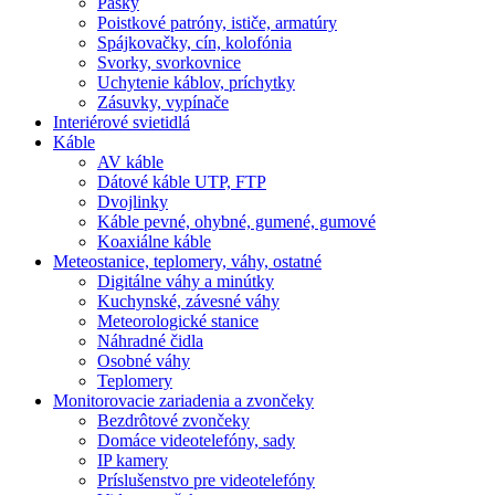
Pásky
Poistkové patróny, ističe, armatúry
Spájkovačky, cín, kolofónia
Svorky, svorkovnice
Uchytenie káblov, príchytky
Zásuvky, vypínače
Interiérové svietidlá
Káble
AV káble
Dátové káble UTP, FTP
Dvojlinky
Káble pevné, ohybné, gumené, gumové
Koaxiálne káble
Meteostanice, teplomery, váhy, ostatné
Digitálne váhy a minútky
Kuchynské, závesné váhy
Meteorologické stanice
Náhradné čidla
Osobné váhy
Teplomery
Monitorovacie zariadenia a zvončeky
Bezdrôtové zvončeky
Domáce videotelefóny, sady
IP kamery
Príslušenstvo pre videotelefóny