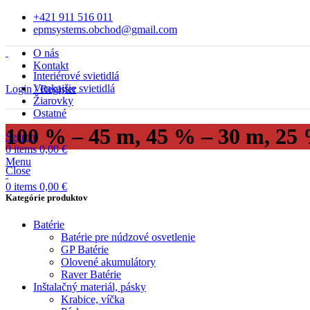
+421 911 516 011
epmsystems.obchod@gmail.com
O nás
Kontakt
Interiérové svietidlá
Vonkajšie svietidlá
Login / Register
Žiarovky
Ostatné
100 % – 45 m, 45 % – 30 m, 25
Search
0
items
0,00
€
Menu
Close
0
items
0,00
€
Kategórie produktov
Batérie
Batérie pre núdzové osvetlenie
GP Batérie
Olovené akumulátory
Raver Batérie
Inštalačný materiál, pásky
Krabice, víčka