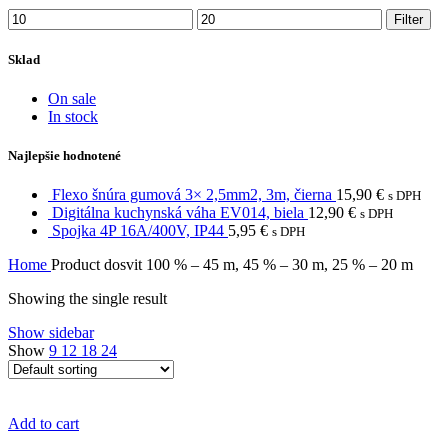
Filter
Sklad
On sale
In stock
Najlepšie hodnotené
Flexo šnúra gumová 3× 2,5mm2, 3m, čierna
15,90
€
s DPH
Digitálna kuchynská váha EV014, biela
12,90
€
s DPH
Spojka 4P 16A/400V, IP44
5,95
€
s DPH
Home
Product dosvit
100 % – 45 m, 45 % – 30 m, 25 % – 20 m
Showing the single result
Show sidebar
Show
9
12
18
24
Add to cart