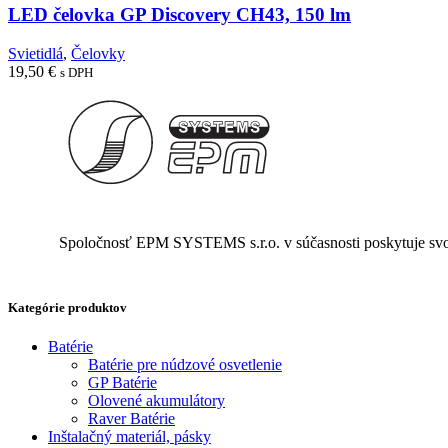
LED čelovka GP Discovery CH43, 150 lm
Svietidlá
,
Čelovky
19,50
€
s DPH
Spoločnosť EPM SYSTEMS s.r.o. v súčasnosti poskytuje svoje 
Kategórie produktov
Batérie
Batérie pre núdzové osvetlenie
GP Batérie
Olovené akumulátory
Raver Batérie
Inštalačný materiál, pásky