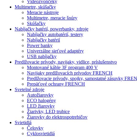
Videozvončeky
Multimetre, skúšačky
Meracie nástroje
Multimetre, meracie šnúry
Skúšačky
Nabíjačky batérií, powerbanky, zdroje
Nabíjačky autobatérií, testery
Nabíjačky batérií
Power banky
Univerzálne sieťové adaptéry
USB nabíjačky
Predlžovacie prívody, navijaky, vidlice, príslušenstvo
Montované káble 3F program 400 V
Navijaky predlžovacích prívodov FRENCH
Predlžovacie prívody, spojky, samostatné zásuvky FR
Prepäťové ochrany FRENCH
Svetelné zdroje
Autožiarovky
ECO halogény
LED žiarovky
Žiarivky, LED trubice
Žiarovky do elektrospotrebičov
Svietidlá
Čelovky
Cyklosvietidlá