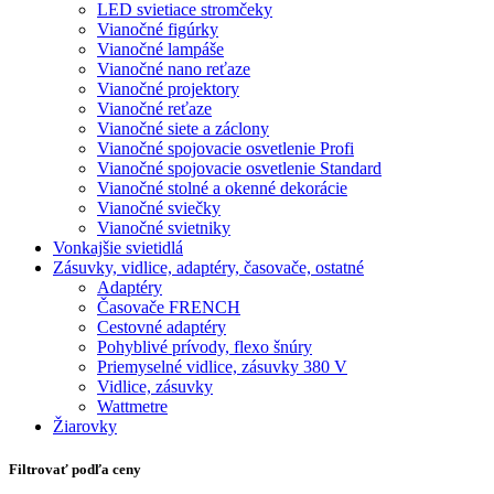
LED svietiace stromčeky
Vianočné figúrky
Vianočné lampáše
Vianočné nano reťaze
Vianočné projektory
Vianočné reťaze
Vianočné siete a záclony
Vianočné spojovacie osvetlenie Profi
Vianočné spojovacie osvetlenie Standard
Vianočné stolné a okenné dekorácie
Vianočné sviečky
Vianočné svietniky
Vonkajšie svietidlá
Zásuvky, vidlice, adaptéry, časovače, ostatné
Adaptéry
Časovače FRENCH
Cestovné adaptéry
Pohyblivé prívody, flexo šnúry
Priemyselné vidlice, zásuvky 380 V
Vidlice, zásuvky
Wattmetre
Žiarovky
Filtrovať podľa ceny