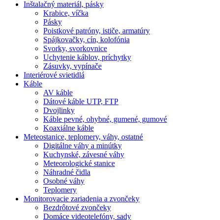
Inštalačný materiál, pásky
Krabice, víčka
Pásky
Poistkové patróny, ističe, armatúry
Spájkovačky, cín, kolofónia
Svorky, svorkovnice
Uchytenie káblov, príchytky
Zásuvky, vypínače
Interiérové svietidlá
Káble
AV káble
Dátové káble UTP, FTP
Dvojlinky
Káble pevné, ohybné, gumené, gumové
Koaxiálne káble
Meteostanice, teplomery, váhy, ostatné
Digitálne váhy a minútky
Kuchynské, závesné váhy
Meteorologické stanice
Náhradné čidla
Osobné váhy
Teplomery
Monitorovacie zariadenia a zvončeky
Bezdrôtové zvončeky
Domáce videotelefóny, sady