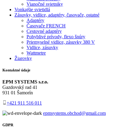
Vianočné svietniky
Vonkajšie svietidlá
Zásuvky, vidlice, adaptéry, časovače, ostatné
Adaptéry
Časovače FRENCH
Cestovné adaptéry
Pohyblivé prívody, flexo šnúry
Priemyselné vidlice, zásuvky 380 V
Vidlice, zásuvky
Wattmetre
Žiarovky
Kontaktné údaje
EPM SYSTEMS s.r.o.
Gazdovský rad 41
931 01 Šamorín
+421 911 516 011
epmsystems.obchod@gmail.com
GDPR