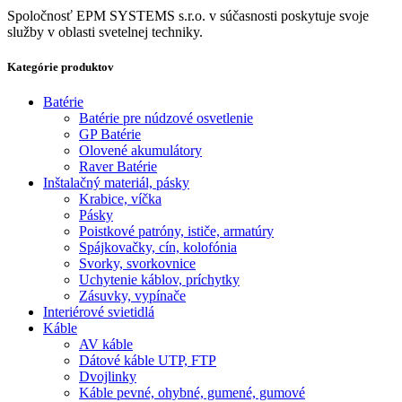
Spoločnosť EPM SYSTEMS s.r.o. v súčasnosti poskytuje svoje
služby v oblasti svetelnej techniky.
Kategórie produktov
Batérie
Batérie pre núdzové osvetlenie
GP Batérie
Olovené akumulátory
Raver Batérie
Inštalačný materiál, pásky
Krabice, víčka
Pásky
Poistkové patróny, ističe, armatúry
Spájkovačky, cín, kolofónia
Svorky, svorkovnice
Uchytenie káblov, príchytky
Zásuvky, vypínače
Interiérové svietidlá
Káble
AV káble
Dátové káble UTP, FTP
Dvojlinky
Káble pevné, ohybné, gumené, gumové