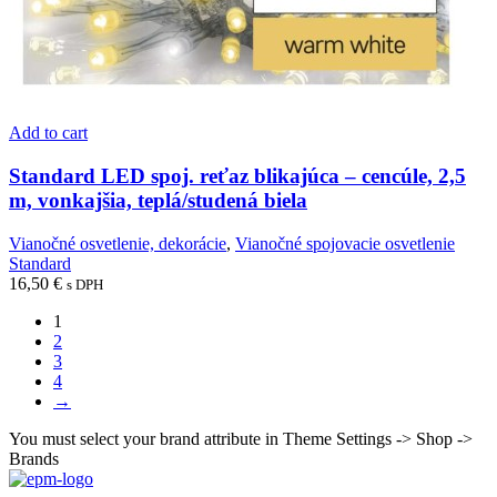
Add to cart
Standard LED spoj. reťaz blikajúca – cencúle, 2,5
m, vonkajšia, teplá/studená biela
Vianočné osvetlenie, dekorácie
,
Vianočné spojovacie osvetlenie
Standard
16,50
€
s DPH
1
2
3
4
→
You must select your brand attribute in Theme Settings -> Shop ->
Brands