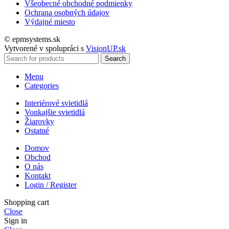
Všeobecné obchodné podmienky
Ochrana osobných údajov
Výdajné miesto
© epmsystems.sk
Vytvorené v spolupráci s
VisionUP.sk
Search
Menu
Categories
Interiérové svietidlá
Vonkajšie svietidlá
Žiarovky
Ostatné
Domov
Obchod
O nás
Kontakt
Login / Register
Shopping cart
Close
Sign in