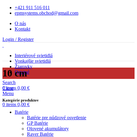
+421 911 516 011
epmsystems.obchod@gmail.com
O nás
Kontakt
Login / Register
Interiérové svietidlá
Vonkajšie svietidlá
Žiarovky
10 cm
Ostatné
Search
0
items
0,00
€
Close
Menu
Kategórie produktov
0
items
0,00
€
Batérie
Batérie pre núdzové osvetlenie
GP Batérie
Olovené akumulátory
Raver Batérie