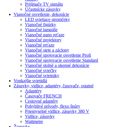
Prijímače TV signálu
Účastnícke zásuvky
Vianočné osvetlenie, dekorácie
LED svietiace stromčeky
Vianočné figúrky
Vianočné lampáše
Vianočné nano reťaze
Vianočné projektory
Vianočné reťaze
Vianočné siete a záclony
Vianočné spojovacie osvetlenie Profi
Vianočné spojovacie osvetlenie Standard
Vianočné stolné a okenné dekorácie
Vianočné sviečky
Vianočné svietniky
Vonkajšie svietidlá
Zásuvky, vidlice, adaptéry, časovače, ostatné
Adaptéry
Časovače FRENCH
Cestovné adaptéry
Pohyblivé prívody, flexo šnúry
Priemyselné vidlice, zásuvky 380 V
Vidlice, zásuvky
Wattmetre
Žiarovky