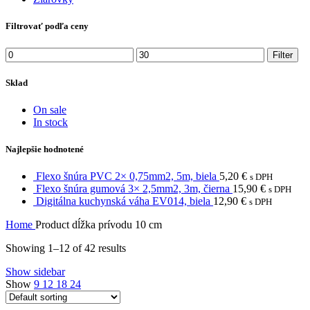
Filtrovať podľa ceny
Min
Max
Filter
price
price
Sklad
On sale
In stock
Najlepšie hodnotené
Flexo šnúra PVC 2× 0,75mm2, 5m, biela
5,20
€
s DPH
Flexo šnúra gumová 3× 2,5mm2, 3m, čierna
15,90
€
s DPH
Digitálna kuchynská váha EV014, biela
12,90
€
s DPH
Home
Product dĺžka prívodu
10 cm
Showing 1–12 of 42 results
Show sidebar
Show
9
12
18
24