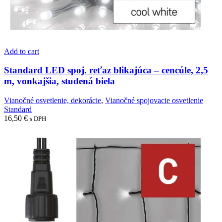
Add to cart
Standard LED spoj. reťaz blikajúca – cencúle, 2,5
m, vonkajšia, studená biela
Vianočné osvetlenie, dekorácie
,
Vianočné spojovacie osvetlenie
Standard
16,50
€
s DPH