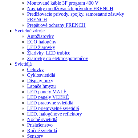
Montované káble 3F program 400 V
Navijaky predlžovacích prívodov FRENCH
Predlžovacie prívody, spojky, samostatné zásuvky
FRENCH
Prepäťové ochrany FRENCH
Svetelné zdroje
Autožiarovky
ECO halogény
LED žiarovky
Žiarivky, LED trubice
Žiarovky do elektrospotrebičov
Svietidlá
Čelovky
Cyklosvietidlá
Display boxy
Lapače hmyzu
LED panely MALÉ
LED panely VEĽKÉ
LED pracovné svietidlá
LED priemyselné svietidlá
LED, halogénové reflektory
Nočné svietidlá
Príslušenstvo
Ručné svietidlá
Senzory