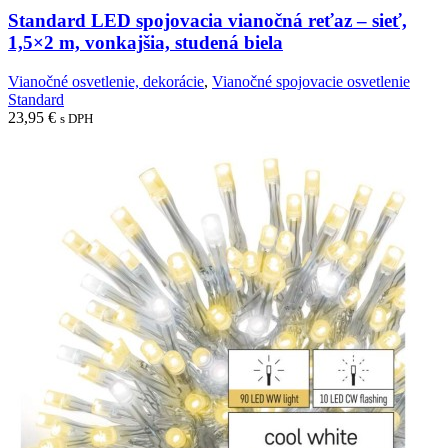
Standard LED spojovacia vianočná reťaz – sieť,
1,5×2 m, vonkajšia, studená biela
Vianočné osvetlenie, dekorácie
,
Vianočné spojovacie osvetlenie
Standard
23,95
€
s DPH