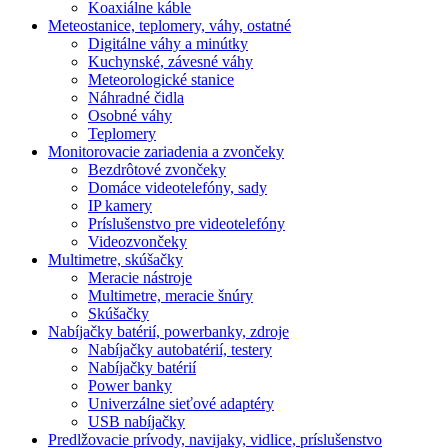
Koaxiálne káble
Meteostanice, teplomery, váhy, ostatné
Digitálne váhy a minútky
Kuchynské, závesné váhy
Meteorologické stanice
Náhradné čidla
Osobné váhy
Teplomery
Monitorovacie zariadenia a zvončeky
Bezdrôtové zvončeky
Domáce videotelefóny, sady
IP kamery
Príslušenstvo pre videotelefóny
Videozvončeky
Multimetre, skúšačky
Meracie nástroje
Multimetre, meracie šnúry
Skúšačky
Nabíjačky batérií, powerbanky, zdroje
Nabíjačky autobatérií, testery
Nabíjačky batérií
Power banky
Univerzálne sieťové adaptéry
USB nabíjačky
Predlžovacie prívody, navijaky, vidlice, príslušenstvo