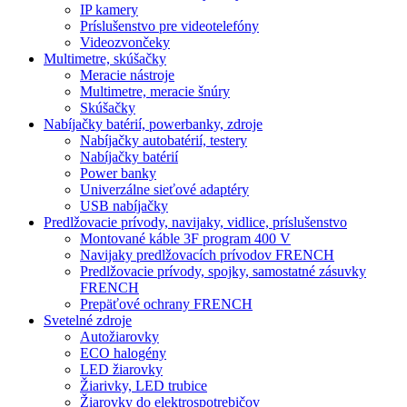
IP kamery
Príslušenstvo pre videotelefóny
Videozvončeky
Multimetre, skúšačky
Meracie nástroje
Multimetre, meracie šnúry
Skúšačky
Nabíjačky batérií, powerbanky, zdroje
Nabíjačky autobatérií, testery
Nabíjačky batérií
Power banky
Univerzálne sieťové adaptéry
USB nabíjačky
Predlžovacie prívody, navijaky, vidlice, príslušenstvo
Montované káble 3F program 400 V
Navijaky predlžovacích prívodov FRENCH
Predlžovacie prívody, spojky, samostatné zásuvky
FRENCH
Prepäťové ochrany FRENCH
Svetelné zdroje
Autožiarovky
ECO halogény
LED žiarovky
Žiarivky, LED trubice
Žiarovky do elektrospotrebičov