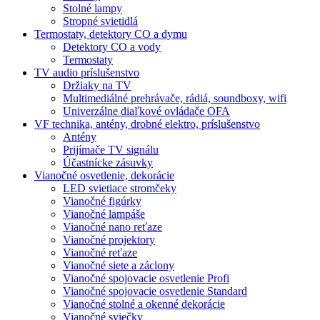
Stolné lampy
Stropné svietidlá
Termostaty, detektory CO a dymu
Detektory CO a vody
Termostaty
TV audio príslušenstvo
Držiaky na TV
Multimediálné prehrávače, rádiá, soundboxy, wifi
Univerzálne diaľkové ovládače OFA
VF technika, antény, drobné elektro, príslušenstvo
Antény
Prijímače TV signálu
Účastnícke zásuvky
Vianočné osvetlenie, dekorácie
LED svietiace stromčeky
Vianočné figúrky
Vianočné lampáše
Vianočné nano reťaze
Vianočné projektory
Vianočné reťaze
Vianočné siete a záclony
Vianočné spojovacie osvetlenie Profi
Vianočné spojovacie osvetlenie Standard
Vianočné stolné a okenné dekorácie
Vianočné sviečky