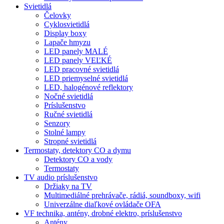
Svietidlá
Čelovky
Cyklosvietidlá
Display boxy
Lapače hmyzu
LED panely MALÉ
LED panely VEĽKÉ
LED pracovné svietidlá
LED priemyselné svietidlá
LED, halogénové reflektory
Nočné svietidlá
Príslušenstvo
Ručné svietidlá
Senzory
Stolné lampy
Stropné svietidlá
Termostaty, detektory CO a dymu
Detektory CO a vody
Termostaty
TV audio príslušenstvo
Držiaky na TV
Multimediálné prehrávače, rádiá, soundboxy, wifi
Univerzálne diaľkové ovládače OFA
VF technika, antény, drobné elektro, príslušenstvo
Antény