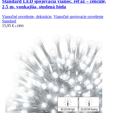
Standard LED spojovacia vianoč. reťaz – cencúle,
2,5 m, vonkajšia, studená biela
Vianočné osvetlenie, dekorácie
,
Vianočné spojovacie osvetlenie
Standard
15,95
€
s DPH