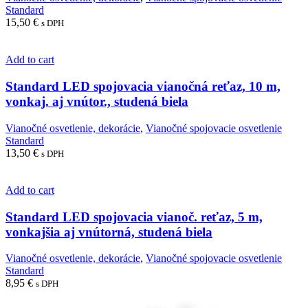
Standard
15,50
€
s DPH
Add to cart
Standard LED spojovacia vianočná reťaz, 10 m,
vonkaj. aj vnútor., studená biela
Vianočné osvetlenie, dekorácie
,
Vianočné spojovacie osvetlenie
Standard
13,50
€
s DPH
Add to cart
Standard LED spojovacia vianoč. reťaz, 5 m,
vonkajšia aj vnútorná, studená biela
Vianočné osvetlenie, dekorácie
,
Vianočné spojovacie osvetlenie
Standard
8,95
€
s DPH