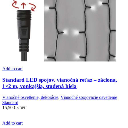
Add to cart
Standard LED spojov. vianočná reťaz – záclona,
1×2 m, vonkajšia, studená biela
Vianočné osvetlenie, dekorácie
,
Vianočné spojovacie osvetlenie
Standard
15,50
€
s DPH
Add to cart