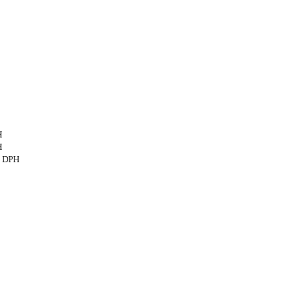
H
H
s DPH