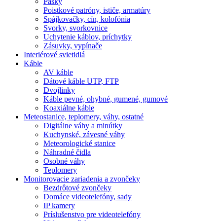
Pásky
Poistkové patróny, ističe, armatúry
Spájkovačky, cín, kolofónia
Svorky, svorkovnice
Uchytenie káblov, príchytky
Zásuvky, vypínače
Interiérové svietidlá
Káble
AV káble
Dátové káble UTP, FTP
Dvojlinky
Káble pevné, ohybné, gumené, gumové
Koaxiálne káble
Meteostanice, teplomery, váhy, ostatné
Digitálne váhy a minútky
Kuchynské, závesné váhy
Meteorologické stanice
Náhradné čidla
Osobné váhy
Teplomery
Monitorovacie zariadenia a zvončeky
Bezdrôtové zvončeky
Domáce videotelefóny, sady
IP kamery
Príslušenstvo pre videotelefóny