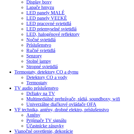
Display boxy
Lapače hmyzu
LED panely MALÉ
LED panely VEĽKÉ
LED pracovné svietidlá
LED priemyselné svietidlá
LED, halogénové reflektory
Nočné svietidlá
Príslušenstvo
Ručné svietidlá
Senzory
Stolné lampy
Stropné svietidlá
Termostaty, detektory CO a dymu
Detektory CO a vody
Termostaty
TV audio príslušenstvo
Držiaky na TV
Multimediálné prehrávače, rádiá, soundboxy, wifi
Univerzálne diaľkové ovládače OFA
VF technika, antény, drobné elektro, príslušenstvo
Antény
Prijímače TV signálu
Účastnícke zásuvky
Vianočné osvetlenie, dekorácie