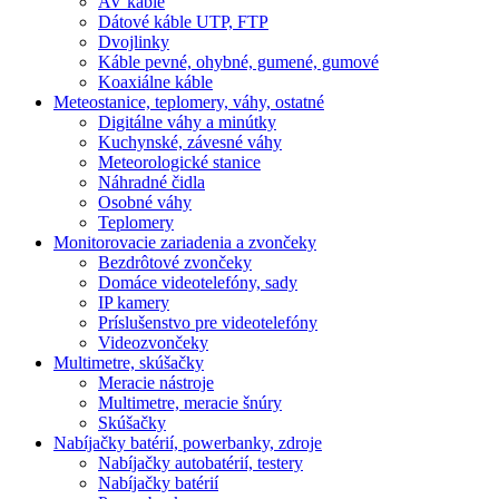
AV káble
Dátové káble UTP, FTP
Dvojlinky
Káble pevné, ohybné, gumené, gumové
Koaxiálne káble
Meteostanice, teplomery, váhy, ostatné
Digitálne váhy a minútky
Kuchynské, závesné váhy
Meteorologické stanice
Náhradné čidla
Osobné váhy
Teplomery
Monitorovacie zariadenia a zvončeky
Bezdrôtové zvončeky
Domáce videotelefóny, sady
IP kamery
Príslušenstvo pre videotelefóny
Videozvončeky
Multimetre, skúšačky
Meracie nástroje
Multimetre, meracie šnúry
Skúšačky
Nabíjačky batérií, powerbanky, zdroje
Nabíjačky autobatérií, testery
Nabíjačky batérií