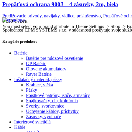
Prepäťová ochrana 900J – 4 zásuvky, 2m, biela
Predlžovacie prívody, navijaky, vidlice, príslušenstvo
,
Prepäťové oc
34,50
€
s DPH
You must select your brand attribute in Theme Settings -> Shop -> B
Spoločnosť EPM SYSTEMS s.r.o. v súčasnosti poskytuje svoje služby 
Kategórie produktov
Batérie
Batérie pre núdzové osvetlenie
GP Batérie
Olovené akumulátory
Raver Batérie
Inštalačný materiál, pásky
Krabice, víčka
Pásky
Poistkové patróny, ističe, armatúry
Spájkovačky, cín, kolofónia
Svorky, svorkovnice
Uchytenie káblov, príchytky
Zásuvky, vypínače
Interiérové svietidlá
Káble