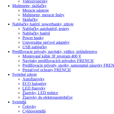
Videozvončeky
Multimetre, skúšačky
Meracie nástroje
Multimetre, meracie šnúry
Skúšačky
Nabíjačky batérií, powerbanky, zdroje
Nabíjačky autobatérií, testery
Nabíjačky batérií
Power banky
Univerzálne sieťové adaptéry
USB nabíjačky
Predlžovacie prívody, navijaky, vidlice, príslušenstvo
Montované káble 3F program 400 V
Navijaky predlžovacích prívodov FRENCH
Predlžovacie prívody, spojky, samostatné zásuvky FR
Prepäťové ochrany FRENCH
Svetelné zdroje
Autožiarovky
ECO halogény
LED žiarovky
Žiarivky, LED trubice
Žiarovky do elektrospotrebičov
Svietidlá
Čelovky
Cyklosvietidlá