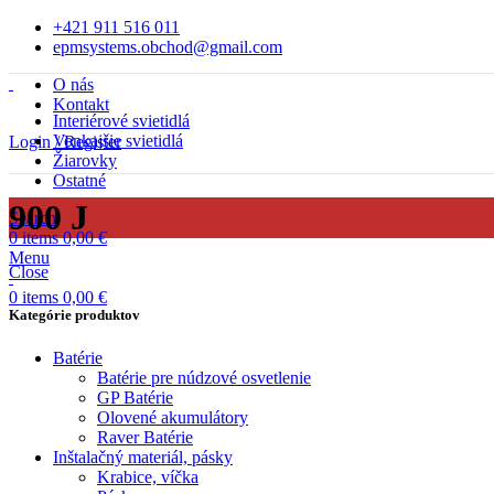
+421 911 516 011
epmsystems.obchod@gmail.com
O nás
Kontakt
Interiérové svietidlá
Vonkajšie svietidlá
Login / Register
Žiarovky
Ostatné
900 J
Search
0
items
0,00
€
Menu
Close
0
items
0,00
€
Kategórie produktov
Batérie
Batérie pre núdzové osvetlenie
GP Batérie
Olovené akumulátory
Raver Batérie
Inštalačný materiál, pásky
Krabice, víčka