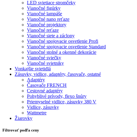
LED svietiace stromčeky
Vianočné figúrky
Vianočné lampáše
Vianočné nano reťaze
Vianočné projektory
Vianočné reťaze
Vianočné siete a záclony
Vianočné spojovacie osvetlenie Profi
Vianočné spojovacie osvetlenie Standard
Vianočné stolné a okenné dekorácie
Vianočné sviečky
Vianočné svietniky
Vonkajšie svietidlá
Zásuvky, vidlice, adaptéry, časovače, ostatné
Adaptéry
Časovače FRENCH
Cestovné adaptéry
Pohyblivé prívody, flexo šnúry
Priemyselné vidlice, zásuvky 380 V
Vidlice, zásuvky
Wattmetre
Žiarovky
Filtrovať podľa ceny