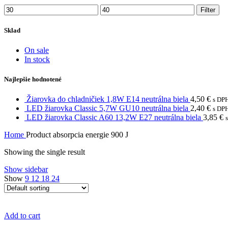
Min
Max
Filter
price
price
Sklad
On sale
In stock
Najlepšie hodnotené
Žiarovka do chladničiek 1,8W E14 neutrálna biela
4,50
€
s DP
LED žiarovka Classic 5,7W GU10 neutrálna biela
2,40
€
s DP
LED žiarovka Classic A60 13,2W E27 neutrálna biela
3,85
€
Home
Product absorpcia energie
900 J
Showing the single result
Show sidebar
Show
9
12
18
24
Add to cart